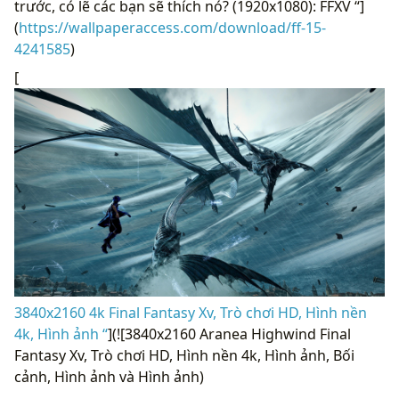
trước, có lẽ các bạn sẽ thích nó? (1920x1080): FFXV “]
(
https://wallpaperaccess.com/download/ff-15-
4241585
)
[
3840x2160 4k Final Fantasy Xv, Trò chơi HD, Hình nền
4k, Hình ảnh “
](![3840x2160 Aranea Highwind Final
Fantasy Xv, Trò chơi HD, Hình nền 4k, Hình ảnh, Bối
cảnh, Hình ảnh và Hình ảnh)