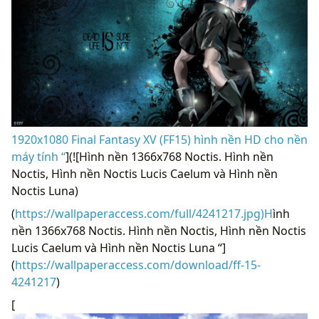
1920x1080 Final Fantasy XV (FF15) hình nền HD cho nền
máy tính “
](![Hình nền 1366x768 Noctis. Hình nền
Noctis, Hình nền Noctis Lucis Caelum và Hình nền
Noctis Luna)
(
https://wallpaperaccess.com/full/4241217.jpg)H
ình
nền 1366x768 Noctis. Hình nền Noctis, Hình nền Noctis
Lucis Caelum và Hình nền Noctis Luna “]
(
https://wallpaperaccess.com/download/ff-15-
4241217
)
[