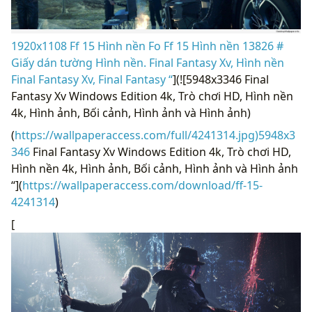
1920x1108 Ff 15 Hình nền Fo Ff 15 Hình nền 13826 #
Giấy dán tường Hình nền. Final Fantasy Xv, Hình nền
Final Fantasy Xv, Final Fantasy “
](![5948x3346 Final
Fantasy Xv Windows Edition 4k, Trò chơi HD, Hình nền
4k, Hình ảnh, Bối cảnh, Hình ảnh và Hình ảnh)
(
https://wallpaperaccess.com/full/4241314.jpg)5948x3
346
Final Fantasy Xv Windows Edition 4k, Trò chơi HD,
Hình nền 4k, Hình ảnh, Bối cảnh, Hình ảnh và Hình ảnh
“](
https://wallpaperaccess.com/download/ff-15-
4241314
)
[