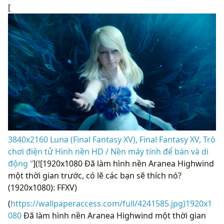
[
3840x2160 Luna (Final Fantasy XV), Final Fantasy XV, Trò
chơi điện tử Hình nền HD / Nền máy tính để bàn và di
động “
](![1920x1080 Đã làm hình nền Aranea Highwind
một thời gian trước, có lẽ các bạn sẽ thích nó?
(1920x1080): FFXV)
(
https://wallpaperaccess.com/full/4241585.jpg)1920x1
080
Đã làm hình nền Aranea Highwind một thời gian