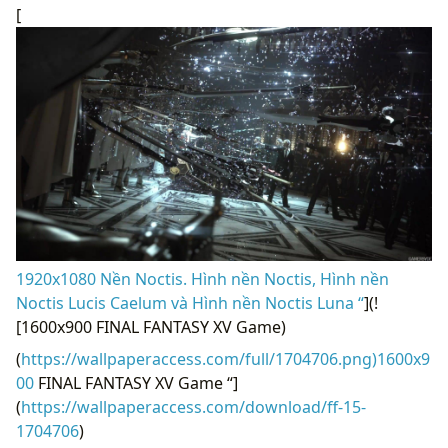
[
1920x1080 Nền Noctis. Hình nền Noctis, Hình nền
Noctis Lucis Caelum và Hình nền Noctis Luna “
](!
[1600x900 FINAL FANTASY XV Game)
(
https://wallpaperaccess.com/full/1704706.png)1600x9
00
FINAL FANTASY XV Game “]
(
https://wallpaperaccess.com/download/ff-15-
1704706
)