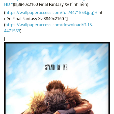
HD “
](![3840x2160 Final Fantasy Xv hình nền)
(
https://wallpaperaccess.com/full/4471553.jpg)H
ình
nền Final Fantasy Xv 3840x2160 “]
(
https://wallpaperaccess.com/download/ff-15-
4471553
)
[