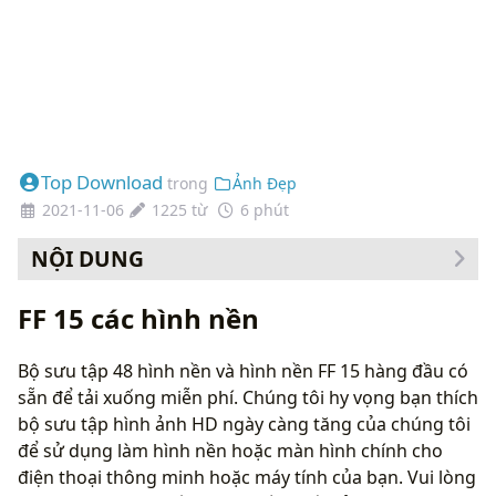
Top Download
trong
Ảnh Đẹp
2021-11-06
1225 từ
6 phút
NỘI DUNG
Cách thay đổi hình nền của bạn
FF 15 các hình nền
Bộ sưu tập 48 hình nền và hình nền FF 15 hàng đầu có
sẵn để tải xuống miễn phí. Chúng tôi hy vọng bạn thích
bộ sưu tập hình ảnh HD ngày càng tăng của chúng tôi
để sử dụng làm hình nền hoặc màn hình chính cho
điện thoại thông minh hoặc máy tính của bạn. Vui lòng