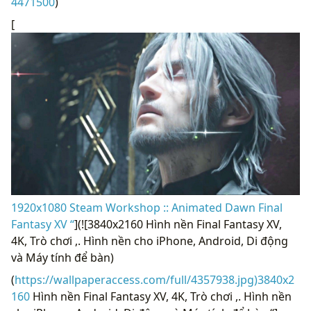
4471500
)
[
1920x1080 Steam Workshop :: Animated Dawn Final
Fantasy XV “
](![3840x2160 Hình nền Final Fantasy XV,
4K, Trò chơi ,. Hình nền cho iPhone, Android, Di động
và Máy tính để bàn)
(
https://wallpaperaccess.com/full/4357938.jpg)3840x2
160
Hình nền Final Fantasy XV, 4K, Trò chơi ,. Hình nền