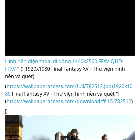
Hình nền điện thoại di động 1440x2560 FFXV QHD:
FFXV “
](![1920x1080 Final Fantasy XV - Thư viện hình
nền và quét)
(
https://wallpaperaccess.com/full/782512.jpg)1920x10
80
Final Fantasy XV - Thư viện hình nền và quét “]
(
https://wallpaperaccess.com/download/ff-15-782512
)
[