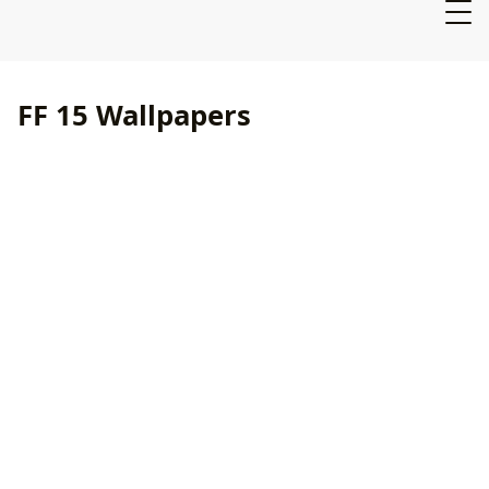
FF 15 Wallpapers