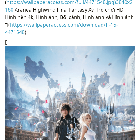
(
https://wallpaperaccess.com/full/4471548.jpg)3840x2
160
Aranea Highwind Final Fantasy Xv, Trò chơi HD,
Hình nền 4k, Hình ảnh, Bối cảnh, Hình ảnh và Hình ảnh
“](
https://wallpaperaccess.com/download/ff-15-
4471548
)
[