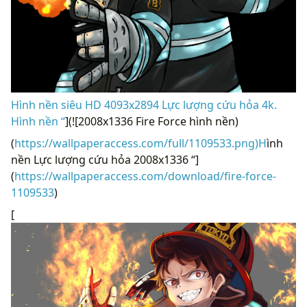
Hình nền siêu HD 4093x2894 Lực lượng cứu hỏa 4k.
Hình nền “
](![2008x1336 Fire Force hình nền)
(
https://wallpaperaccess.com/full/1109533.png)H
ình
nền Lực lượng cứu hỏa 2008x1336 “]
(
https://wallpaperaccess.com/download/fire-force-
1109533
)
[