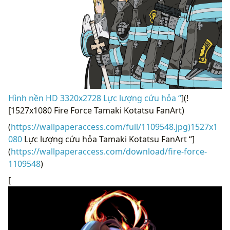
Hình nền HD 3320x2728 Lực lượng cứu hỏa “
](!
[1527x1080 Fire Force Tamaki Kotatsu FanArt)
(
https://wallpaperaccess.com/full/1109548.jpg)1527x1
080
Lực lượng cứu hỏa Tamaki Kotatsu FanArt “]
(
https://wallpaperaccess.com/download/fire-force-
1109548
)
[