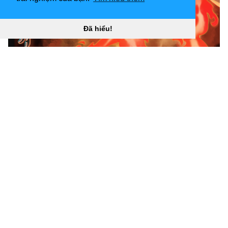
Đã hiểu!
3240x4581 Tamaki Kotatsu╳Fire Force╳Enen no
Shouboutai╳Art╳Fanart “
](![Hình nền 2560x1440 Fire
Force Maki Oze Flames 4K)
(
https://wallpaperaccess.com/full/1109572.jpg)2560x1
440
Fire Force Maki Oze Flames Hình nền 4K “]
(
https://wallpaperaccess.com/download/fire-force-
1109572
)