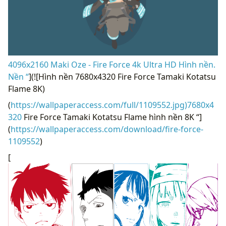
4096x2160 Maki Oze - Fire Force 4k Ultra HD Hình nền.
Nền “
](![Hình nền 7680x4320 Fire Force Tamaki Kotatsu
Flame 8K)
(
https://wallpaperaccess.com/full/1109552.jpg)7680x4
320
Fire Force Tamaki Kotatsu Flame hình nền 8K “]
(
https://wallpaperaccess.com/download/fire-force-
1109552
)
[