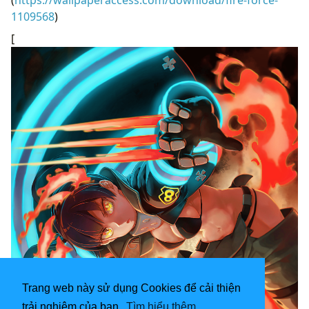
(
https://wallpaperaccess.com/download/fire-force-
1109568
)
[
Trang web này sử dụng Cookies để cải thiện
trải nghiệm của bạn.
Tìm hiểu thêm