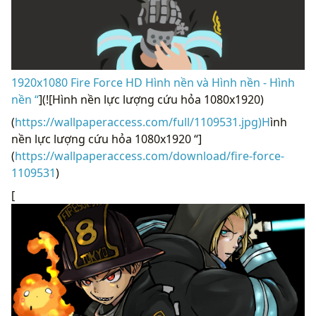
1920x1080 Fire Force HD Hình nền và Hình nền - Hình
nền “
](![Hình nền lực lượng cứu hỏa 1080x1920)
(
https://wallpaperaccess.com/full/1109531.jpg)H
ình
nền lực lượng cứu hỏa 1080x1920 “]
(
https://wallpaperaccess.com/download/fire-force-
1109531
)
[