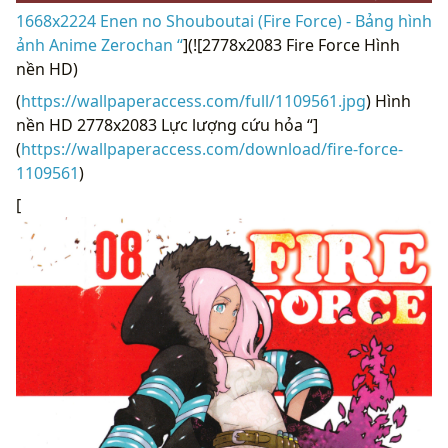
1668x2224 Enen no Shouboutai (Fire Force) - Bảng hình
ảnh Anime Zerochan “
](![2778x2083 Fire Force Hình
nền HD)
(
https://wallpaperaccess.com/full/1109561.jpg
) Hình
nền HD 2778x2083 Lực lượng cứu hỏa “]
(
https://wallpaperaccess.com/download/fire-force-
1109561
)
[