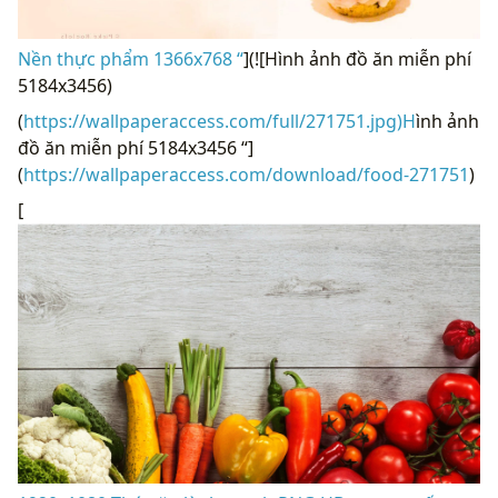
Nền thực phẩm 1366x768 “
](![Hình ảnh đồ ăn miễn phí
5184x3456)
(
https://wallpaperaccess.com/full/271751.jpg)H
ình ảnh
đồ ăn miễn phí 5184x3456 “]
(
https://wallpaperaccess.com/download/food-271751
)
[