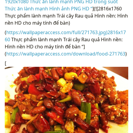
1920x1080 Thức ăn lành mạnh PNG HD trong suốt
Thức ăn lành mạnh Hình ảnh PNG HD “
](![2816x1760
Thực phẩm lành mạnh Trái cây Rau quả Hình nền: Hình
nền HD cho máy tính để bàn)
(
https://wallpaperaccess.com/full/271763.jpg)2816x17
60
Thực phẩm lành mạnh Trái cây Rau quả Hình nền:
Hình nền HD cho máy tính để bàn “]
(
https://wallpaperaccess.com/download/food-271763
)
[