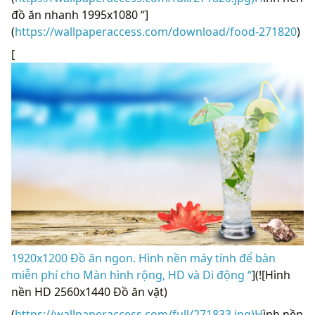
đồ ăn nhanh 1995x1080 “]
(
https://wallpaperaccess.com/download/food-271820
)
[
1920x1200 Đồ ăn ngon. Hình nền máy tính để bàn
miễn phí cho Màn hình rộng, HD và Di động “
](![Hình
nền HD 2560x1440 Đồ ăn vặt)
(
https://wallpaperaccess.com/full/271833.jpg)H
ình nền