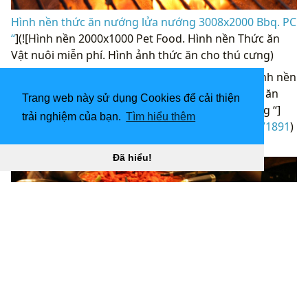
Hình nền thức ăn nướng lửa nướng 3008x2000 Bbq. PC
“
](![Hình nền 2000x1000 Pet Food. Hình nền Thức ăn
Vật nuôi miễn phí. Hình ảnh thức ăn cho thú cưng)
(
https://wallpaperaccess.com/full/271891.jpg)H
ình nền
thức ăn cho thú cưng 2000x1000. Hình nền Thức ăn
Trang web này sử dụng Cookies để cải thiện
Vật nuôi miễn phí. Hình ảnh thức ăn cho thú cưng “]
trải nghiệm của bạn.
Tìm hiểu thêm
(
https://wallpaperaccess.com/download/food-271891
)
[
Đã hiểu!