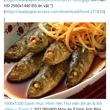
HD 2560x1440 Đồ ăn vặt “]
(
https://wallpaperaccess.com/download/food-271833
)
[
1600x1200 Danh mục: Hình nền Thư viện Đồ ăn & Đồ
uống ›› Trang 3 “
](![1280x800 Món ăn Ý hình ảnh Bữa