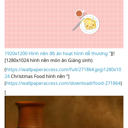
1920x1200 Hình nền đồ ăn hoạt hình dễ thương “
](!
[1280x1024 hình nền món ăn Giáng sinh)
(
https://wallpaperaccess.com/full/271864.jpg)1280x10
24
Christmas Food hình nền “]
(
https://wallpaperaccess.com/download/food-271864
)
[