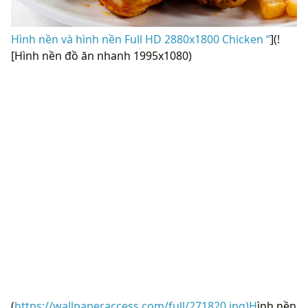
Hình nền và hình nền Full HD 2880x1800 Chicken “
](!
[Hình nền đồ ăn nhanh 1995x1080)
(
https://wallpaperaccess.com/full/271820.jpg)H
ình nền