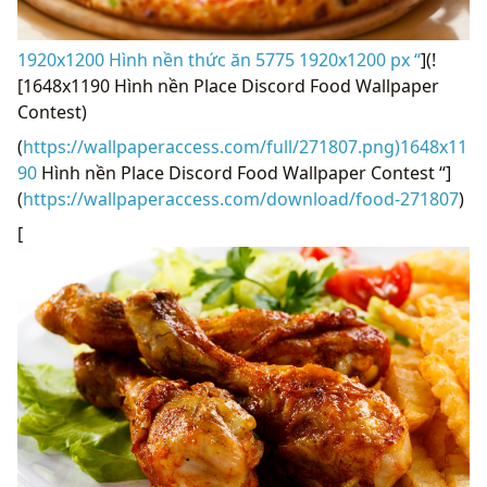
1920x1200 Hình nền thức ăn 5775 1920x1200 px “
](!
[1648x1190 Hình nền Place Discord Food Wallpaper
Contest)
(
https://wallpaperaccess.com/full/271807.png)1648x11
90
Hình nền Place Discord Food Wallpaper Contest “]
(
https://wallpaperaccess.com/download/food-271807
)
[