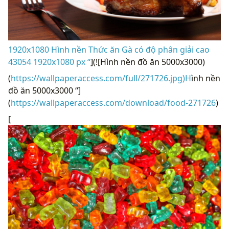
1920x1080 Hình nền Thức ăn Gà có độ phân giải cao
43054 1920x1080 px “
](![Hình nền đồ ăn 5000x3000)
(
https://wallpaperaccess.com/full/271726.jpg)H
ình nền
đồ ăn 5000x3000 “]
(
https://wallpaperaccess.com/download/food-271726
)
[