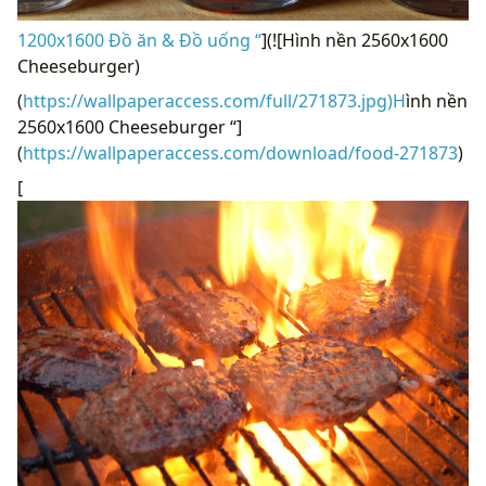
1200x1600 Đồ ăn & Đồ uống “
](![Hình nền 2560x1600
Cheeseburger)
(
https://wallpaperaccess.com/full/271873.jpg)H
ình nền
2560x1600 Cheeseburger “]
(
https://wallpaperaccess.com/download/food-271873
)
[