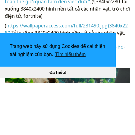
toàn thế giới quan tâm đến việc đưa “
](![3840x2280 Tải
xuống 3840x2400 hình nền tất cả các nhân vật, trò chơi
điện tử, fortnite)
(
https://wallpaperaccess.com/full/231490.jpg)3840x22
80
Tải xuống 3840x2400 hình nền tất cả các nhân vật,
trò chơi điện tử, fortnite “]
Trang web này sử dụng Cookies để cải thiện
(
https://wallpaperaccess.com/download/fortnite-hd-
231490
)
trải nghiệm của bạn.
Tìm hiểu thêm
[
Đã hiểu!