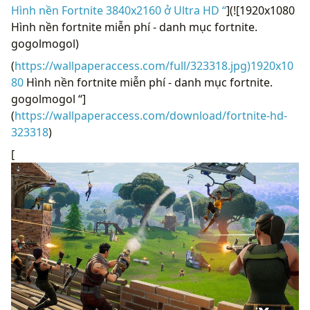
Hình nền Fortnite 3840x2160 ở Ultra HD “
](![1920x1080
Hình nền fortnite miễn phí - danh mục fortnite.
gogolmogol)
(
https://wallpaperaccess.com/full/323318.jpg)1920x10
80
Hình nền fortnite miễn phí - danh mục fortnite.
gogolmogol “]
(
https://wallpaperaccess.com/download/fortnite-hd-
323318
)
[