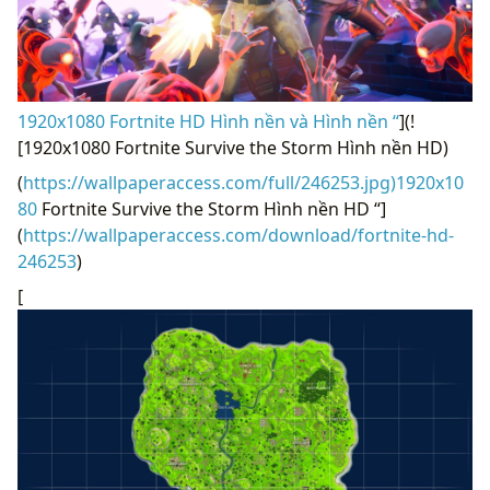
1920x1080 Fortnite HD Hình nền và Hình nền “
](!
[1920x1080 Fortnite Survive the Storm Hình nền HD)
(
https://wallpaperaccess.com/full/246253.jpg)1920x10
80
Fortnite Survive the Storm Hình nền HD “]
(
https://wallpaperaccess.com/download/fortnite-hd-
246253
)
[