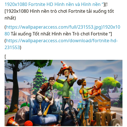
1920x1080 Fortnite HD Hình nền và Hình nền “
](!
[1920x1080 Hình nền trò chơi Fortnite tải xuống tốt
nhất)
(
https://wallpaperaccess.com/full/231553.jpg)1920x10
80
Tải xuống Tốt nhất Hình nền Trò chơi Fortnite “]
(
https://wallpaperaccess.com/download/fortnite-hd-
231553
)
[