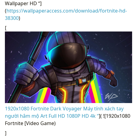
Wallpaper HD “]
(
https://wallpaperaccess.com/download/fortnite-hd-
38300
)
[
1920x1080 Fortnite Dark Voyager Máy tính xách tay
người hâm mộ Art Full HD 1080P HD 4k “
]( ![1920x1080
Fortnite [Video Game)
]