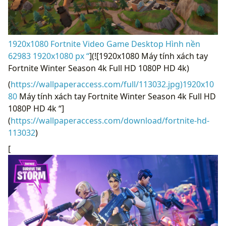
1920x1080 Fortnite Video Game Desktop Hình nền
62983 1920x1080 px “
](![1920x1080 Máy tính xách tay
Fortnite Winter Season 4k Full HD 1080P HD 4k)
(
https://wallpaperaccess.com/full/113032.jpg)1920x10
80
Máy tính xách tay Fortnite Winter Season 4k Full HD
1080P HD 4k “]
(
https://wallpaperaccess.com/download/fortnite-hd-
113032
)
[