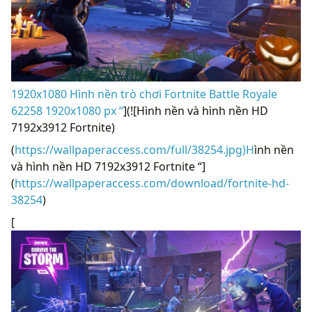
1920x1080 Hình nền trò chơi Fortnite Battle Royale
62258 1920x1080 px “
](![Hình nền và hình nền HD
7192x3912 Fortnite)
(
https://wallpaperaccess.com/full/38254.jpg)H
ình nền
và hình nền HD 7192x3912 Fortnite “]
(
https://wallpaperaccess.com/download/fortnite-hd-
38254
)
[