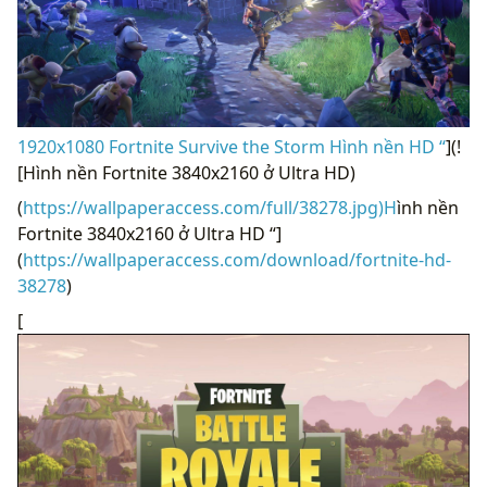
1920x1080 Fortnite Survive the Storm Hình nền HD “
](!
[Hình nền Fortnite 3840x2160 ở Ultra HD)
(
https://wallpaperaccess.com/full/38278.jpg)H
ình nền
Fortnite 3840x2160 ở Ultra HD “]
(
https://wallpaperaccess.com/download/fortnite-hd-
38278
)
[