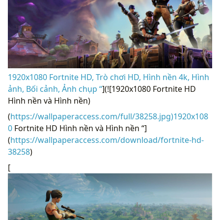
1920x1080 Fortnite HD, Trò chơi HD, Hình nền 4k, Hình
ảnh, Bối cảnh, Ảnh chụp “
](![1920x1080 Fortnite HD
Hình nền và Hình nền)
(
https://wallpaperaccess.com/full/38258.jpg)1920x108
0
Fortnite HD Hình nền và Hình nền “]
(
https://wallpaperaccess.com/download/fortnite-hd-
38258
)
[