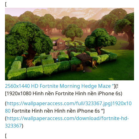
[
2560x1440 HD Fortnite Morning Hedge Maze “
](!
[1920x1080 Hình nền Fortnite Hình nền iPhone 6s)
(
https://wallpaperaccess.com/full/323367.jpg)1920x10
80
Fortnite Hình nền Hình nền iPhone 6s “]
(
https://wallpaperaccess.com/download/fortnite-hd-
323367
)
[