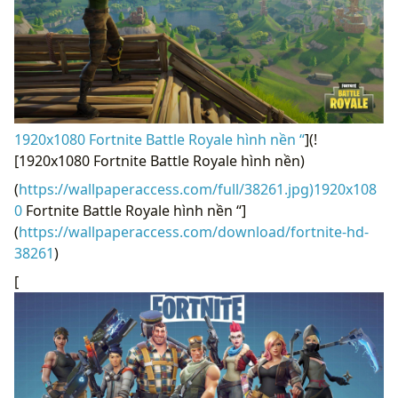
1920x1080 Fortnite Battle Royale hình nền “
](!
[1920x1080 Fortnite Battle Royale hình nền)
(
https://wallpaperaccess.com/full/38261.jpg)1920x108
0
Fortnite Battle Royale hình nền “]
(
https://wallpaperaccess.com/download/fortnite-hd-
38261
)
[