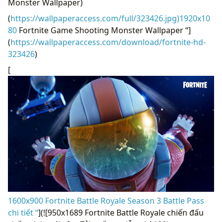
Monster Wallpaper)
(
https://wallpaperaccess.com/full/323426.jpg)1920x10
80
Fortnite Game Shooting Monster Wallpaper “]
(
https://wallpaperaccess.com/download/fortnite-hd-
323426
)
[
1600x900 Fortnite Battle Royale Season 3 Battle Pass
chi tiết “
](![950x1689 Fortnite Battle Royale chiến đấu