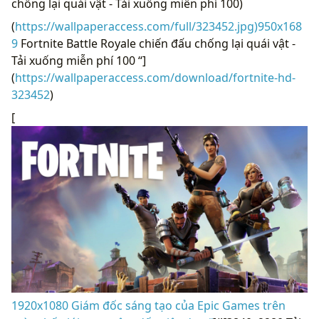
chống lại quái vật - Tải xuống miễn phí 100)
(
https://wallpaperaccess.com/full/323452.jpg)950x168
9
Fortnite Battle Royale chiến đấu chống lại quái vật -
Tải xuống miễn phí 100 “]
(
https://wallpaperaccess.com/download/fortnite-hd-
323452
)
[
1920x1080 Giám đốc sáng tạo của Epic Games trên