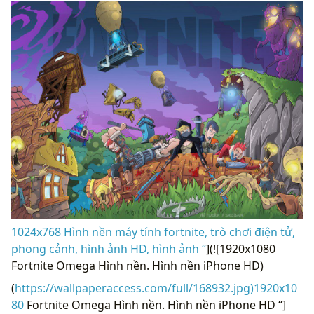
1024x768 Hình nền máy tính fortnite, trò chơi điện tử,
phong cảnh, hình ảnh HD, hình ảnh “
](![1920x1080
Fortnite Omega Hình nền. Hình nền iPhone HD)
(
https://wallpaperaccess.com/full/168932.jpg)1920x10
80
Fortnite Omega Hình nền. Hình nền iPhone HD “]