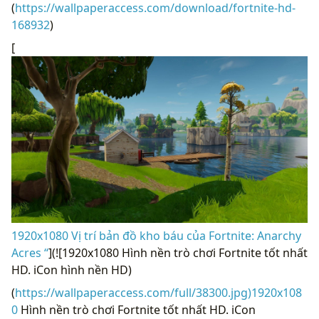
(
https://wallpaperaccess.com/download/fortnite-hd-
168932
)
[
1920x1080 Vị trí bản đồ kho báu của Fortnite: Anarchy
Acres “
](![1920x1080 Hình nền trò chơi Fortnite tốt nhất
HD. iCon hình nền HD)
(
https://wallpaperaccess.com/full/38300.jpg)1920x108
0
Hình nền trò chơi Fortnite tốt nhất HD. iCon