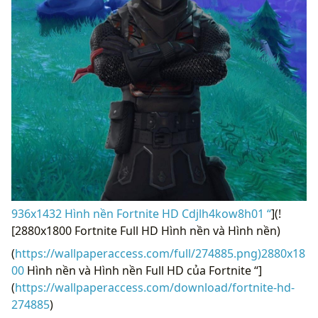
936x1432 Hình nền Fortnite HD Cdjlh4kow8h01 “
](!
[2880x1800 Fortnite Full HD Hình nền và Hình nền)
(
https://wallpaperaccess.com/full/274885.png)2880x18
00
Hình nền và Hình nền Full HD của Fortnite “]
(
https://wallpaperaccess.com/download/fortnite-hd-
274885
)