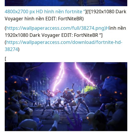
4800x2700 px HD hình nền fortnite “
](![1920x1080 Dark
Voyager hình nền EDIT: FortNiteBR)
(
https://wallpaperaccess.com/full/38274.png)H
ình nền
1920x1080 Dark Voyager EDIT: FortNiteBR “]
(
https://wallpaperaccess.com/download/fortnite-hd-
38274
)
[