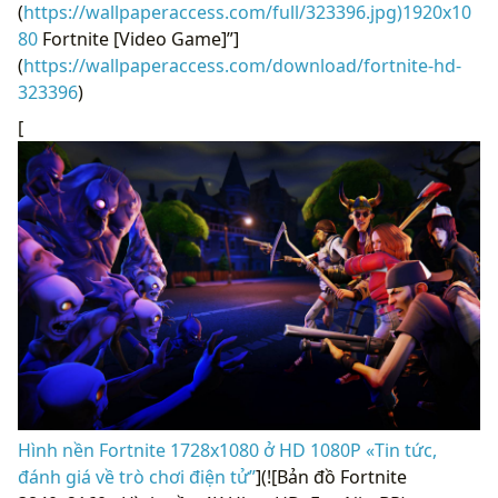
(
https://wallpaperaccess.com/full/323396.jpg)1920x10
80
Fortnite [Video Game]”]
(
https://wallpaperaccess.com/download/fortnite-hd-
323396
)
[
Hình nền Fortnite 1728x1080 ở HD 1080P «Tin tức,
đánh giá về trò chơi điện tử”
](![Bản đồ Fortnite