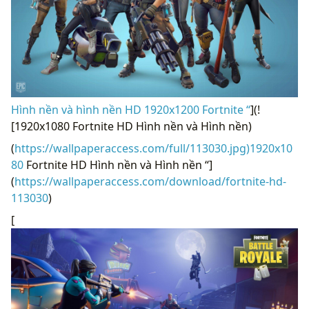
Hình nền và hình nền HD 1920x1200 Fortnite “
](!
[1920x1080 Fortnite HD Hình nền và Hình nền)
(
https://wallpaperaccess.com/full/113030.jpg)1920x10
80
Fortnite HD Hình nền và Hình nền “]
(
https://wallpaperaccess.com/download/fortnite-hd-
113030
)
[