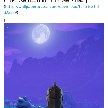
nền HD 2560x1440 Fortnite 19 - 2560 X 1440 “]
(
https://wallpaperaccess.com/download/fortnite-hd-
323329
)
[