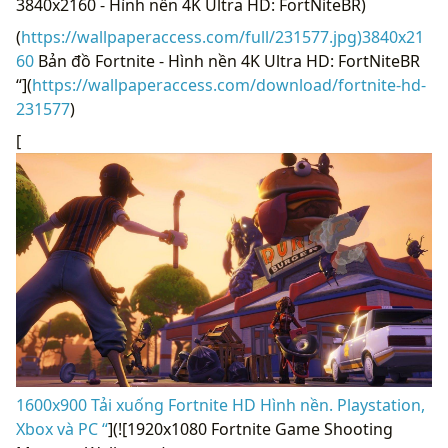
3840x2160 - Hình nền 4K Ultra HD: FortNiteBR)
(
https://wallpaperaccess.com/full/231577.jpg)3840x21
60
Bản đồ Fortnite - Hình nền 4K Ultra HD: FortNiteBR
“](
https://wallpaperaccess.com/download/fortnite-hd-
231577
)
[
1600x900 Tải xuống Fortnite HD Hình nền. Playstation,
Xbox và PC “
](![1920x1080 Fortnite Game Shooting