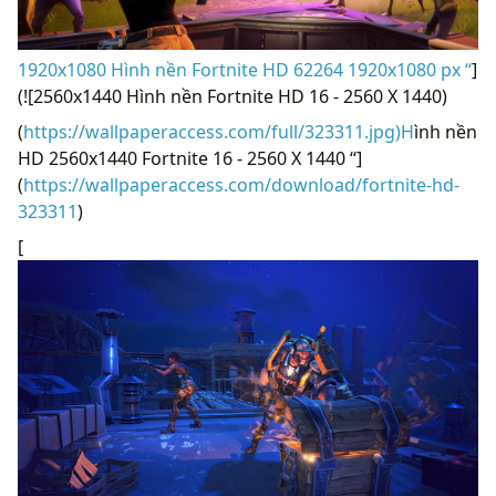
1920x1080 Hình nền Fortnite HD 62264 1920x1080 px “
]
(![2560x1440 Hình nền Fortnite HD 16 - 2560 X 1440)
(
https://wallpaperaccess.com/full/323311.jpg)H
ình nền
HD 2560x1440 Fortnite 16 - 2560 X 1440 “]
(
https://wallpaperaccess.com/download/fortnite-hd-
323311
)
[