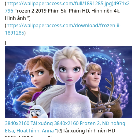
(
https://wallpaperaccess.com/full/1891285.jpg)4971x2
796
Frozen 2 2019 Phim 5k, Phim HD, Hình nền 4k,
Hình ảnh “]
(
https://wallpaperaccess.com/download/frozen-ii-
1891285
)
[
3840x2160 Tải xuống 3840x2160 Frozen 2, Nữ hoàng
Elsa, Hoạt hình, Anna “
](![Tải xuống hình nền HD