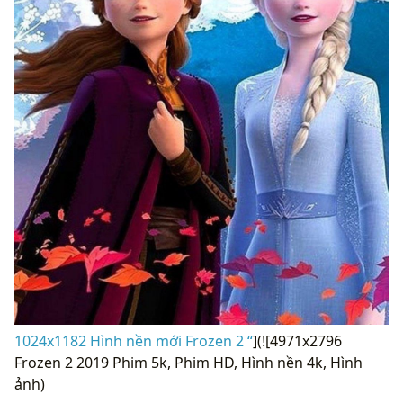
1024x1182 Hình nền mới Frozen 2 “
](![4971x2796
Frozen 2 2019 Phim 5k, Phim HD, Hình nền 4k, Hình
ảnh)