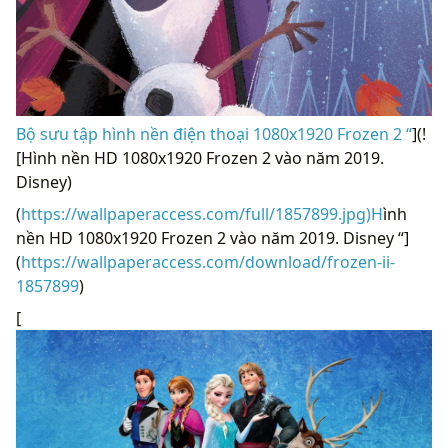
Bộ sưu tập hình nền điện thoại 1080x1920 Frozen 2 “
](!
[Hình nền HD 1080x1920 Frozen 2 vào năm 2019.
Disney)
(
https://wallpaperaccess.com/full/1857899.jpg)H
ình
nền HD 1080x1920 Frozen 2 vào năm 2019. Disney “]
(
https://wallpaperaccess.com/download/frozen-ii-
1857899
)
[