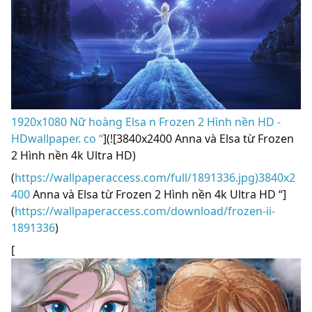
1920x1080 Nữ hoàng Elsa n Frozen 2 Hình nền HD -
HDwallpaper. co “
](![3840x2400 Anna và Elsa từ Frozen
2 Hình nền 4k Ultra HD)
(
https://wallpaperaccess.com/full/1891336.jpg)3840x2
400
Anna và Elsa từ Frozen 2 Hình nền 4k Ultra HD “]
(
https://wallpaperaccess.com/download/frozen-ii-
1891336
)
[