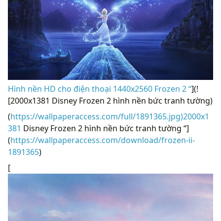
Hình nền HD cho điện thoại 1440x2560 Frozen 2 “
](!
[2000x1381 Disney Frozen 2 hình nền bức tranh tường)
(
https://wallpaperaccess.com/full/1891365.jpg)2000x1
381
Disney Frozen 2 hình nền bức tranh tường “]
(
https://wallpaperaccess.com/download/frozen-ii-
1891365
)
[