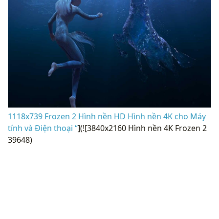
1118x739 Frozen 2 Hình nền HD Hình nền 4K cho Máy
tính và Điện thoại “
](![3840x2160 Hình nền 4K Frozen 2
39648)