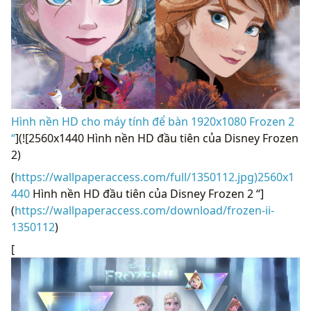
Hình nền HD cho máy tính để bàn 1920x1080 Frozen 2
“
](![2560x1440 Hình nền HD đầu tiên của Disney Frozen
2)
(
https://wallpaperaccess.com/full/1350112.jpg)2560x1
440
Hình nền HD đầu tiên của Disney Frozen 2 “]
(
https://wallpaperaccess.com/download/frozen-ii-
1350112
)
[