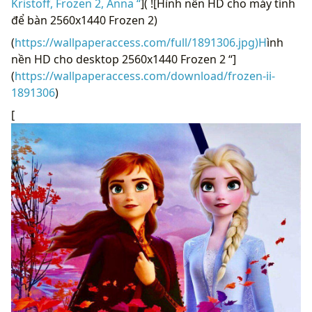
Kristoff, Frozen 2, Anna “
]( ![Hình nền HD cho máy tính
để bàn 2560x1440 Frozen 2)
(
https://wallpaperaccess.com/full/1891306.jpg)H
ình
nền HD cho desktop 2560x1440 Frozen 2 “]
(
https://wallpaperaccess.com/download/frozen-ii-
1891306
)
[