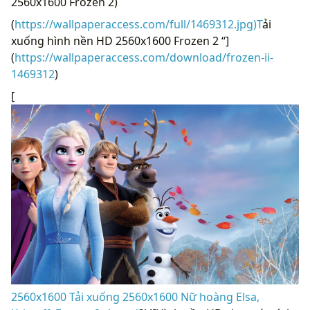
2560x1600 Frozen 2)
(
https://wallpaperaccess.com/full/1469312.jpg)T
ải
xuống hình nền HD 2560x1600 Frozen 2 “]
(
https://wallpaperaccess.com/download/frozen-ii-
1469312
)
[
2560x1600 Tải xuống 2560x1600 Nữ hoàng Elsa,