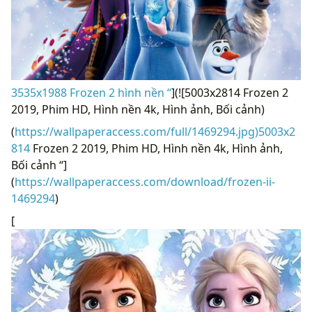
3535x1988 Frozen 2 hình nền “
](![5003x2814 Frozen 2
2019, Phim HD, Hình nền 4k, Hình ảnh, Bối cảnh)
(
https://wallpaperaccess.com/full/1469294.jpg)5003x2
814
Frozen 2 2019, Phim HD, Hình nền 4k, Hình ảnh,
Bối cảnh “]
(
https://wallpaperaccess.com/download/frozen-ii-
1469294
)
[