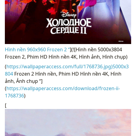
Hình nền 960x960 Frozen 2 “
](![Hình nền 5000x3804
Frozen 2, Phim HD Hình nền 4K, Hình ảnh, Hình chụp)
(
https://wallpaperaccess.com/full/1768736.jpg)5000x3
804
Frozen 2 Hình nền, Phim HD Hình nền 4K, Hình
ảnh, Ảnh chụp “]
(
https://wallpaperaccess.com/download/frozen-ii-
1768736
)
[