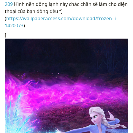
209
Hình nền đông lạnh này chắc chắn sẽ làm cho điện
thoại của bạn đồng đều “]
(
https://wallpaperaccess.com/download/frozen-ii-
1420073
)
[