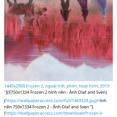
1440x2960 ​​Frozen 2, ngoài trời, phim, hoạt hình, 2019
“
](![750x1334 Frozen 2 hình nền - Ảnh Olaf and Sven)
(
https://wallpaperaccess.com/full/1469328.jpg)H
ình
nền 750x1334 Frozen 2 - Ảnh Olaf and Sven “]
(
https://wallpaperaccess.com/download/frozen-ii-