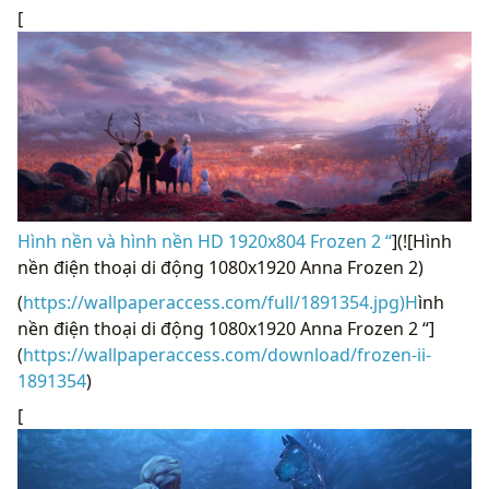
[
Hình nền và hình nền HD 1920x804 Frozen 2 “
](![Hình
nền điện thoại di động 1080x1920 Anna Frozen 2)
(
https://wallpaperaccess.com/full/1891354.jpg)H
ình
nền điện thoại di động 1080x1920 Anna Frozen 2 “]
(
https://wallpaperaccess.com/download/frozen-ii-
1891354
)
[