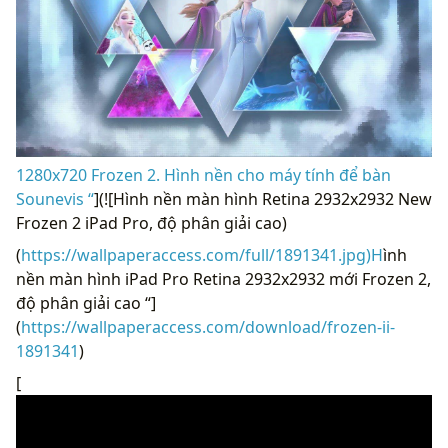
1280x720 Frozen 2. Hình nền cho máy tính để bàn
Sounevis “
](![Hình nền màn hình Retina 2932x2932 New
Frozen 2 iPad Pro, độ phân giải cao)
(
https://wallpaperaccess.com/full/1891341.jpg)H
ình
nền màn hình iPad Pro Retina 2932x2932 mới Frozen 2,
độ phân giải cao “]
(
https://wallpaperaccess.com/download/frozen-ii-
1891341
)
[