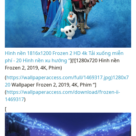
Hình nền 1816x1200 Frozen 2 HD 4k Tải xuống miễn
phí - 20 Hình nền xu hướng “
](![1280x720 Hình nền
Frozen 2, 2019, 4K, Phim)
(
https://wallpaperaccess.com/full/1469317.jpg)1280x7
20
Wallpaper Frozen 2, 2019, 4K, Phim “]
(
https://wallpaperaccess.com/download/frozen-ii-
1469317
)
[