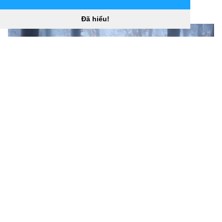
1891392
)
[
Đã hiểu!