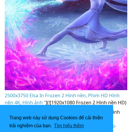
2500x3750 Elsa In Frozen 2 Hình nền, Phim HD Hình
nền 4K, Hình ảnh “
](![1920x1080 Frozen 2 Hình nền HD)
(
https://wallpaperaccess.com/full/1891392.jpg)H
ình
Trang web này sử dụng Cookies để cải thiện
nền HD 1920x1080 Frozen 2 “]
(
https://wallpaperaccess.com/download/frozen-ii-
trải nghiệm của bạn.
Tìm hiểu thêm