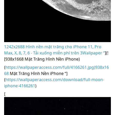
1242x2688 Hình nền mặt trăng cho iPhone 11, Pro
Max, X, 8, 7, 6 - Tải xuống miễn phí trên 3Wallpaper “
](!
[938x1668 Mặt Trăng Hình Nền iPhone)
(
https://wallpaperaccess.com/full/4166261.jpg)938x16
68
Mặt Trăng Hình Nền iPhone “]
(
https://wallpaperaccess.com/download/full-moon-
iphone-4166261
)
[