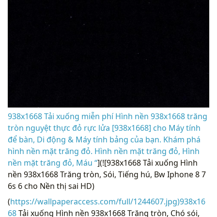
938x1668 Tải xuống miễn phí Hình nền 938x1668 trăng
tròn nguyệt thực đỏ rực lửa [938x1668] cho Máy tính
để bàn, Di động & Máy tính bảng của bạn. Khám phá
hình nền mặt trăng đỏ. Hình nền mặt trăng đỏ, Hình
nền mặt trăng đỏ, Máu “
](![938x1668 Tải xuống Hình
nền 938x1668 Trăng tròn, Sói, Tiếng hú, Bw Iphone 8 7
6s 6 cho Nền thị sai HD)
(
https://wallpaperaccess.com/full/1244607.jpg)938x16
68
Tải xuống Hình nền 938x1668 Trăng tròn, Chó sói,