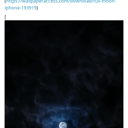
(
https://wallpaperaccess.com/download/full-moon-
iphone-193919
)
[