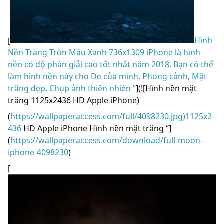
[
Hình
Nền Trăng Tròn Màu Xanh 736x1309 iPhone là hình
nền có độ phân giải cao tốt nhất năm 2018. Bạn có thể
làm hình nền này cho De của mình. Phong cảnh, Mặt
trăng đẹp, Chụp ảnh thiên nhiên “
](![Hình nền mặt
trăng 1125x2436 HD Apple iPhone)
(
https://wallpaperaccess.com/full/4098230.jpg)1125x2
436
HD Apple iPhone Hình nền mặt trăng “]
(
https://wallpaperaccess.com/download/full-moon-
iphone-4098230
)
[