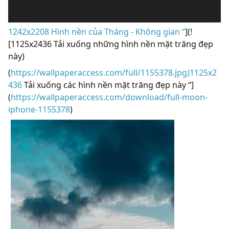
1242x2208 Hình nền của Tháng - Không gian “
](!
[1125x2436 Tải xuống những hình nền mặt trăng đẹp
này)
(
https://wallpaperaccess.com/full/1155378.jpg)1125x2
436
Tải xuống các hình nền mặt trăng đẹp này “]
(
https://wallpaperaccess.com/download/full-moon-
iphone-1155378
)