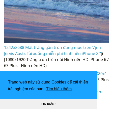
1242x2688 Mặt trăng gần tròn đang mọc trên Vịnh
Jervis Austr. Tải xuống miễn phí hình nền iPhone X “
](!
[1080x1920 Trăng tròn trên núi Hình nền HD iPhone 6 /
6S Plus - Hình nền HD)
(
https://wallpaperaccess.com/full/4166289.jpg)1080x1
920
Trăng tròn trên núi Hình nền HD iPhone 6 / 6S Plus
Trang web này sử dụng Cookies để cải thiện
- Hình nền HD “]
trải nghiệm của bạn.
Tìm hiểu thêm
(
https://wallpaperaccess.com/download/full-moon-
iphone-4166289
)
Đã hiểu!