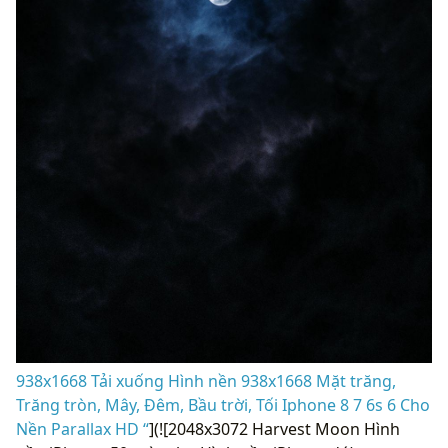
938x1668 Tải xuống Hình nền 938x1668 Mặt trăng,
Trăng tròn, Mây, Đêm, Bầu trời, Tối Iphone 8 7 6s 6 Cho
Nền Parallax HD “
](![2048x3072 Harvest Moon Hình