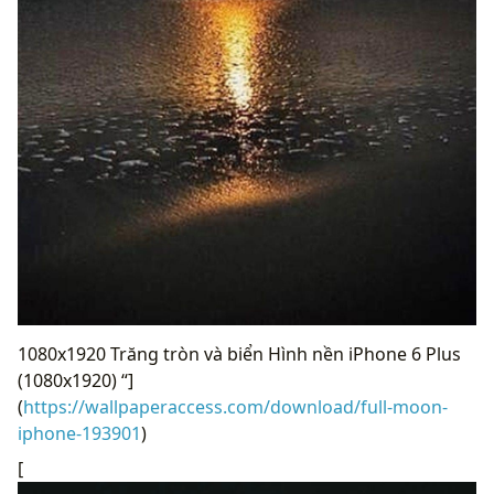
1080x1920 Trăng tròn và biển Hình nền iPhone 6 Plus
(1080x1920) “]
(
https://wallpaperaccess.com/download/full-moon-
iphone-193901
)
[