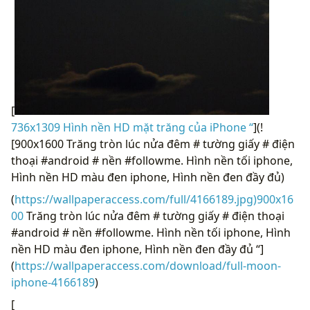
[
736x1309 Hình nền HD mặt trăng của iPhone “
](!
[900x1600 Trăng tròn lúc nửa đêm # tường giấy # điện
thoại #android # nền #followme. Hình nền tối iphone,
Hình nền HD màu đen iphone, Hình nền đen đầy đủ)
(
https://wallpaperaccess.com/full/4166189.jpg)900x16
00
Trăng tròn lúc nửa đêm # tường giấy # điện thoại
#android # nền #followme. Hình nền tối iphone, Hình
nền HD màu đen iphone, Hình nền đen đầy đủ “]
(
https://wallpaperaccess.com/download/full-moon-
iphone-4166189
)
[