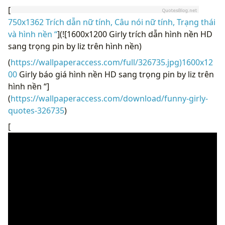
[
750x1362 Trích dẫn nữ tính, Câu nói nữ tính, Trạng thái
và hình nền “
](![1600x1200 Girly trích dẫn hình nền HD
sang trọng pin by liz trên hình nền)
(
https://wallpaperaccess.com/full/326735.jpg)1600x12
00
Girly báo giá hình nền HD sang trọng pin by liz trên
hình nền “]
(
https://wallpaperaccess.com/download/funny-girly-
quotes-326735
)
[