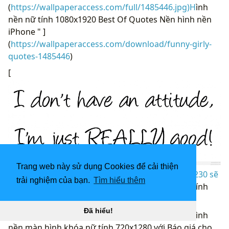
(
https://wallpaperaccess.com/full/1485446.jpg)H
ình
nền nữ tính 1080x1920 Best Of Quotes Nền hình nền
iPhone " ]
(
https://wallpaperaccess.com/download/funny-girly-
quotes-1485446
)
[
Trang web này sử dụng Cookies để cải thiện
Hình ảnh cô gái sành điệu với kích thước 3019x1230 sẽ
trải nghiệm của bạn.
Tìm hiểu thêm
là một điều của “
](![Hình nền màn hình khóa nữ tính
720x1280 có dấu ngoặc kép cho Android - APK)
Đã hiểu!
(
https://wallpaperaccess.com/full/1485478.jpg)H
ình
nền màn hình khóa nữ tính 720x1280 với Báo giá cho