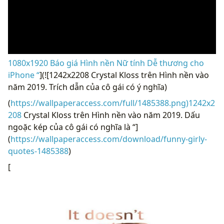
1080x1920 Báo giá Hình nền Nữ tính Dễ thương cho
iPhone “
](![1242x2208 Crystal Kloss trên Hình nền vào
năm 2019. Trích dẫn của cô gái có ý nghĩa)
(
https://wallpaperaccess.com/full/1485388.png)1242x2
208
Crystal Kloss trên Hình nền vào năm 2019. Dấu
ngoặc kép của cô gái có nghĩa là “]
(
https://wallpaperaccess.com/download/funny-girly-
quotes-1485388
)
[