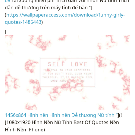
68
Tải xuống miễn phí Trích dẫn Vui nhộn Nữ tính Trích
dẫn dễ thương trên máy tính để bàn “]
(
https://wallpaperaccess.com/download/funny-girly-
quotes-1485443
)
[
1456x864 Hình nền Hình nền Dễ thương Nữ tính “
](!
[1080x1920 Hình Nền Nữ Tính Best Of Quotes Nền
Hình Nền iPhone)