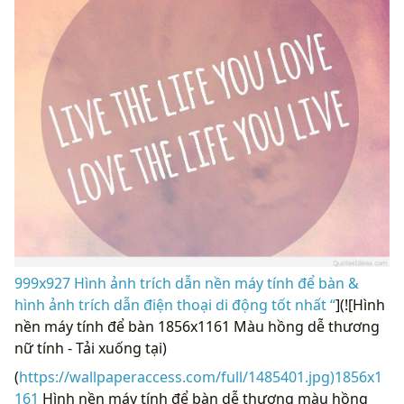
999x927 Hình ảnh trích dẫn nền máy tính để bàn &
hình ảnh trích dẫn điện thoại di động tốt nhất “
](![Hình
nền máy tính để bàn 1856x1161 Màu hồng dễ thương
nữ tính - Tải xuống tại)
(
https://wallpaperaccess.com/full/1485401.jpg)1856x1
161
Hình nền máy tính để bàn dễ thương màu hồng