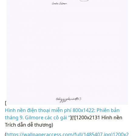
[
Hình nền điện thoại miễn phí 800x1422: Phiên bản
tháng 9. Gilmore các cô gái “
](![1200x2131 Hình nền
Trích dẫn dễ thương)
(
https://wallpaperaccess.com/full/1485407.jpg)1200x2