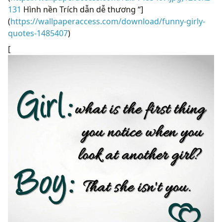
131
Hình nền Trích dẫn dễ thương “]
(
https://wallpaperaccess.com/download/funny-girly-
quotes-1485407
)
[