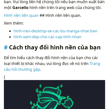
bạn. Vui lòng liên hệ chúng tôi nếu bạn muốn xuất bản
một
Garcello
hình nền trên trang web của chúng tôi.
Hình nền liên quan
## Hình nền liên quan.
Xem thêm:
hinh-nen-desktop-ve-cac-bo-manga-nhat-ban
hinh-xam-dep-cho-cac-cap-tinh-nhan
Cách thay đổi hình nền của bạn
Để tìm hiểu cách thay đổi hình nền của bạn cho các
loại thiết bị khác nhau, vui lòng đọc về nó trên
Trang
câu hỏi thường gặp
.
[