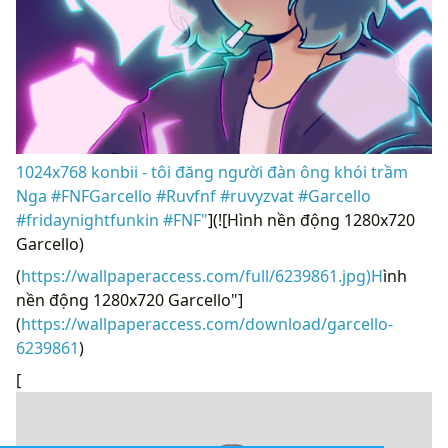
1024x768 konbii - tôi đăng người đàn ông khói trầm
Nga #FNFGarcello #Ruvfnf #ruvyzvat #Garcello
#fridaynightfunkin #FNF"
](![Hình nền động 1280x720
Garcello)
(
https://wallpaperaccess.com/full/6239861.jpg)H
ình
nền động 1280x720 Garcello"]
(
https://wallpaperaccess.com/download/garcello-
6239861
)
[