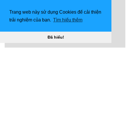
Trang web này sử dụng Cookies để cải thiện
trải nghiệm của bạn.
Tìm hiểu thêm
Đã hiểu!
1920x1080 Garcello - Smoke ‘Em Out Struggle - Tải
xuống mô hình 3D miễn phí của poppychips
[2fe075e]"
](![1600x1200 Lolita và Garcello (lol) bởi
LolitaLovesPico trên Newgrounds)
(
https://wallpaperaccess.com/full/6239863.png)1600x1
200
Lolita và Garcello (lol) bởi LolitaLovesPico trên
Newgrounds"]
(
https://wallpaperaccess.com/download/garcello-
6239863
)
[