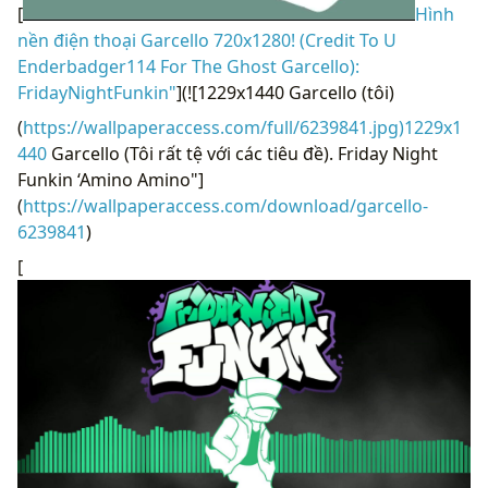
[
Hình
nền điện thoại Garcello 720x1280! (Credit To U
Enderbadger114 For The Ghost Garcello):
FridayNightFunkin"
](![1229x1440 Garcello (tôi)
(
https://wallpaperaccess.com/full/6239841.jpg)1229x1
440
Garcello (Tôi rất tệ với các tiêu đề). Friday Night
Funkin ‘Amino Amino"]
(
https://wallpaperaccess.com/download/garcello-
6239841
)
[