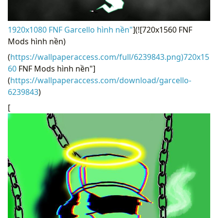
1920x1080 FNF Garcello hình nền"
](![720x1560 FNF
Mods hình nền)
(
https://wallpaperaccess.com/full/6239843.png)720x15
60
FNF Mods hình nền"]
(
https://wallpaperaccess.com/download/garcello-
6239843
)
[