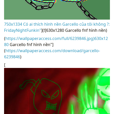
750x1334 Có ai thích hình nền Garcello của tôi không ?:
FridayNightFunkin"
](![630x1280 Garcello fnf hình nền)
(
https://wallpaperaccess.com/full/6239846.jpg)630x12
80
Garcello fnf hình nền"]
(
https://wallpaperaccess.com/download/garcello-
6239846
)
[