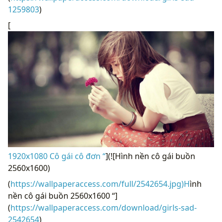
1259803
)
[
1920x1080 Cô gái cô đơn “
](![Hình nền cô gái buồn
2560x1600)
(
https://wallpaperaccess.com/full/2542654.jpg)H
ình
nền cô gái buồn 2560x1600 “]
(
https://wallpaperaccess.com/download/girls-sad-
2542654
)