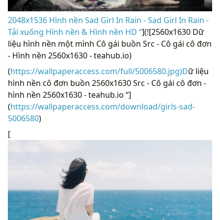
2048x1536 Hình nền Sad Girl In Rain - Sad Girl In Rain -
Tải xuống Hình nền & Hình nền HD “
](![2560x1630 Dữ
liệu hình nền một mình Cô gái buồn Src - Cô gái cô đơn
- Hình nền 2560x1630 - teahub.io)
(
https://wallpaperaccess.com/full/5006580.jpg)D
ữ liệu
hình nền cô đơn buồn 2560x1630 Src - Cô gái cô đơn -
hình nền 2560x1630 - teahub.io “]
(
https://wallpaperaccess.com/download/girls-sad-
5006580
)
[