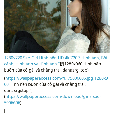
1280x720 Sad Girl Hình nền HD 4k 720P, Hình ảnh, Bối
cảnh, Hình ảnh và Hình ảnh “
](![1280x960 Hình nền
buồn của cô gái và chàng trai. danasrgi.top)
(
https://wallpaperaccess.com/full/5006606.jpg)1280x9
60
Hình nền buồn của cô gái và chàng trai.
danasrgi.top “]
(
https://wallpaperaccess.com/download/girls-sad-
5006606
)
[