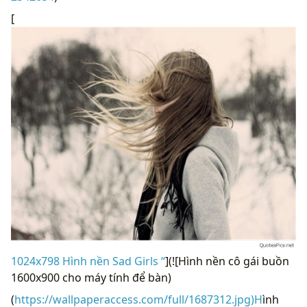
[
1024x798 Hình nền Sad Girls “
](![Hình nền cô gái buồn
1600x900 cho máy tính để bàn)
(
https://wallpaperaccess.com/full/1687312.jpg)H
ình