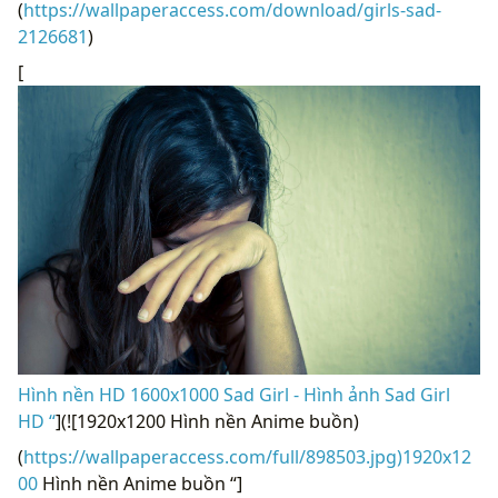
(
https://wallpaperaccess.com/download/girls-sad-
2126681
)
[
Hình nền HD 1600x1000 Sad Girl - Hình ảnh Sad Girl
HD “
](![1920x1200 Hình nền Anime buồn)
(
https://wallpaperaccess.com/full/898503.jpg)1920x12
00
Hình nền Anime buồn “]