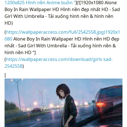
1200x825 Hình nền Anime buồn “
](![1920x1080 Alone
Boy In Rain Wallpaper HD Hình nền đẹp nhất HD - Sad
Girl With Umbrella - Tải xuống hình nền & hình nền
HD)
(
https://wallpaperaccess.com/full/2542558.jpg)1920x1
080
Alone Boy In Rain Wallpaper HD Hình nền HD đẹp
nhất - Sad Girl With Umbrella - Tải xuống hình nền &
hình nền HD “]
(
https://wallpaperaccess.com/download/girls-sad-
2542558
)
[