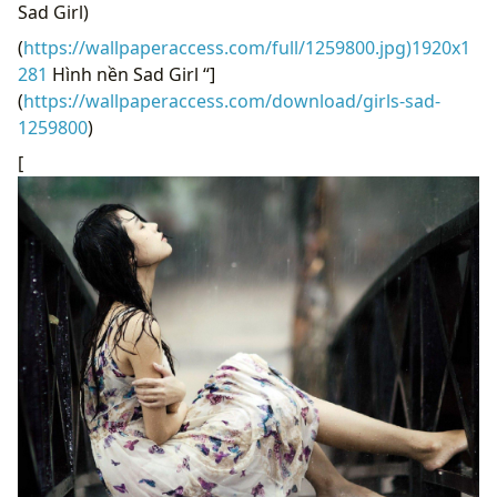
Sad Girl)
(
https://wallpaperaccess.com/full/1259800.jpg)1920x1
281
Hình nền Sad Girl “]
(
https://wallpaperaccess.com/download/girls-sad-
1259800
)
[