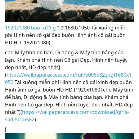
1920x1080 báo tường “
](![1680x1050 Tải xuống miễn
phí Hình nền cô gái đẹp buồn Hình ảnh cô gái buồn
HD HD [1920x1080)
cho Máy tính để bàn, Di động & Máy tính bảng của
bạn. Khám phá Hình nền Cô gái Đẹp. Hình nền tuyệt
đẹp nhất, HD đẹp nhất]
(
https://wallpaperaccess.com/full/5006582.jpg)1680x1
050
Tải xuống miễn phí Hình nền cô gái xinh đẹp buồn
Hình ảnh cô gái buồn HD HD [1920x1080] cho Máy tính
để bàn, Di động & Máy tính bảng của bạn. Khám phá
Hình nền Cô gái Đẹp. Hình nền tuyệt đẹp nhất, HD đẹp
nhất “](
https://wallpaperaccess.com/download/girls-
sad-5006582
)
[