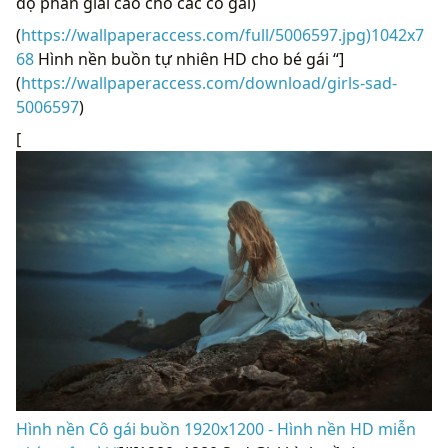
độ phân giải cao cho các cô gái)
(
https://wallpaperaccess.com/full/5006597.jpg)1042x7
68
Hình nền buồn tự nhiên HD cho bé gái “]
(
https://wallpaperaccess.com/download/girls-sad-
5006597
)
[
Hình nền Cô gái buồn 1920x1200 - Hình nền HD miễn