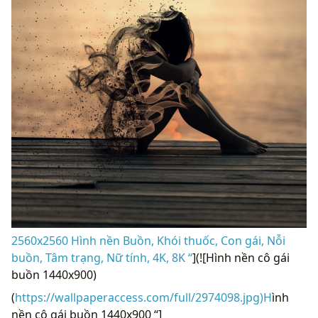
2560x2560 Hình nền Buồn, Khói thuốc, Con gái, Nỗi
buồn, Tâm trạng, Nữ tính, 4K, 8K “
](![Hình nền cô gái
buồn 1440x900)
(
https://wallpaperaccess.com/full/2974098.jpg)H
ình
nền cô gái buồn 1440x900 “]