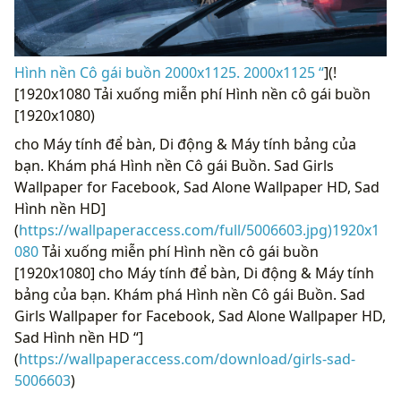
Hình nền Cô gái buồn 2000x1125. 2000x1125 “
](!
[1920x1080 Tải xuống miễn phí Hình nền cô gái buồn
[1920x1080)
cho Máy tính để bàn, Di động & Máy tính bảng của
bạn. Khám phá Hình nền Cô gái Buồn. Sad Girls
Wallpaper for Facebook, Sad Alone Wallpaper HD, Sad
Hình nền HD]
(
https://wallpaperaccess.com/full/5006603.jpg)1920x1
080
Tải xuống miễn phí Hình nền cô gái buồn
[1920x1080] cho Máy tính để bàn, Di động & Máy tính
bảng của bạn. Khám phá Hình nền Cô gái Buồn. Sad
Girls Wallpaper for Facebook, Sad Alone Wallpaper HD,
Sad Hình nền HD “]
(
https://wallpaperaccess.com/download/girls-sad-
5006603
)