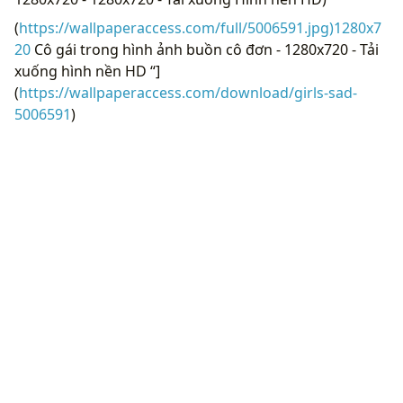
(
https://wallpaperaccess.com/full/5006591.jpg)1280x7
20
Cô gái trong hình ảnh buồn cô đơn - 1280x720 - Tải
xuống hình nền HD “]
(
https://wallpaperaccess.com/download/girls-sad-
5006591
)