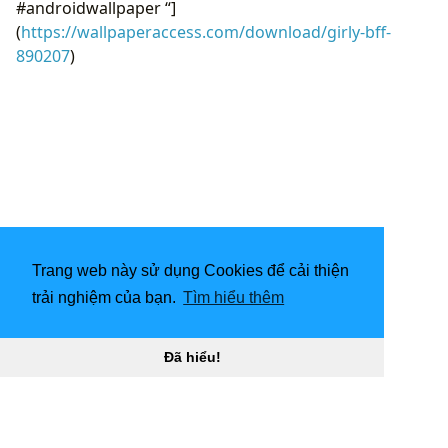
#androidwallpaper “]
(
https://wallpaperaccess.com/download/girly-bff-
890207
)
Trang web này sử dụng Cookies để cải thiện
trải nghiệm của bạn.
Tìm hiểu thêm
Đã hiểu!
[