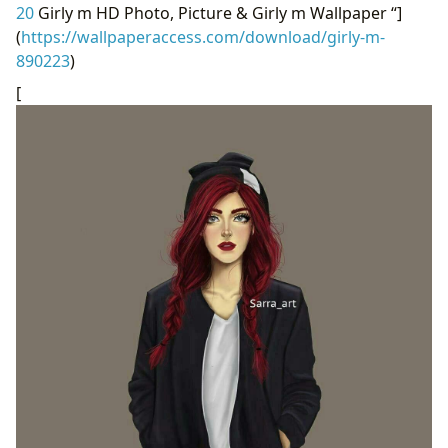
20
Girly m HD Photo, Picture & Girly m Wallpaper “]
(
https://wallpaperaccess.com/download/girly-m-
890223
)
[