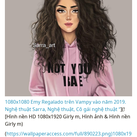
1080x1080 Emy Regalado trên Vampy vào năm 2019.
Nghệ thuật Sarra, Nghệ thuật, Cô gái nghệ thuật “
](!
[Hình nền HD 1080x1920 Girly m, Hình ảnh & Hình nền
Girly m)
(
https://wallpaperaccess.com/full/890223.png)1080x19