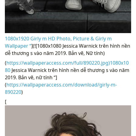
1080x1920 Girly m HD Photo, Picture & Girly m
Wallpaper “
](![1080x1080 Jessica Warnick trên hình nền
dễ thương s vào năm 2019. Bản vẽ, Nữ tính)
(
https://wallpaperaccess.com/full/890220.jpg)1080x10
80
Jessica Warnick trên hình nền dễ thương s vào năm
2019. Bản vẽ, nữ tính “]
(
https://wallpaperaccess.com/download/girly-m-
890220
)
[