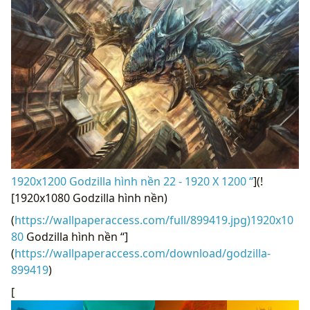
1920x1200 Godzilla hình nền 22 - 1920 X 1200 “
](!
[1920x1080 Godzilla hình nền)
(
https://wallpaperaccess.com/full/899419.jpg)1920x10
80
Godzilla hình nền “]
(
https://wallpaperaccess.com/download/godzilla-
899419
)
[