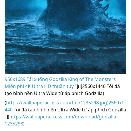
950x1689 Tải xuống Godzilla King of The Monsters
Miễn phí 4K Ultra HD thuần túy “
](![2560x1440 Tôi đã
tạo hình nền Ultra Wide từ áp phích Godzilla)
(
https://wallpaperaccess.com/full/1235298.jpg)2560x1
440
Tôi đã tạo hình nền Ultra Wide từ áp phích Godzilla
“](
https://wallpaperaccess.com/download/godzilla-
1235298
)