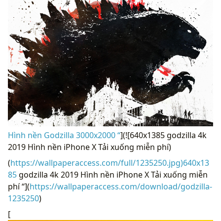
Hình nền Godzilla 3000x2000 “
](![640x1385 godzilla 4k
2019 Hình nền iPhone X Tải xuống miễn phí)
(
https://wallpaperaccess.com/full/1235250.jpg)640x13
85
godzilla 4k 2019 Hình nền iPhone X Tải xuống miễn
phí “](
https://wallpaperaccess.com/download/godzilla-
1235250
)
[