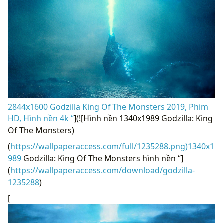
2844x1600 Godzilla King Of The Monsters 2019, Phim
HD, Hình nền 4k “
](![Hình nền 1340x1989 Godzilla: King
Of The Monsters)
(
https://wallpaperaccess.com/full/1235288.png)1340x1
989
Godzilla: King Of The Monsters hình nền “]
(
https://wallpaperaccess.com/download/godzilla-
1235288
)
[