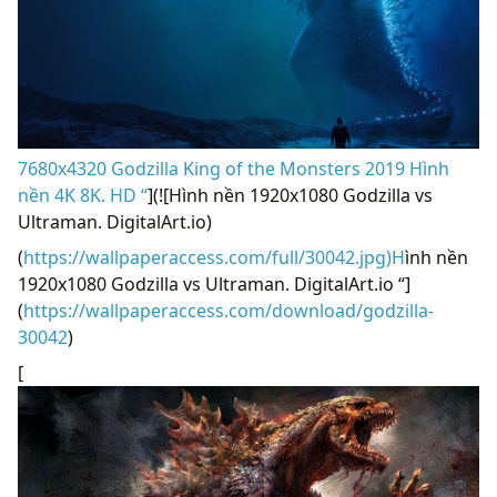
7680x4320 Godzilla King of the Monsters 2019 Hình
nền 4K 8K. HD “
](![Hình nền 1920x1080 Godzilla vs
Ultraman. DigitalArt.io)
(
https://wallpaperaccess.com/full/30042.jpg)H
ình nền
1920x1080 Godzilla vs Ultraman. DigitalArt.io “]
(
https://wallpaperaccess.com/download/godzilla-
30042
)
[