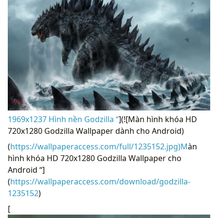
1969x1237 Hình nền Godzilla “
](![Màn hình khóa HD
720x1280 Godzilla Wallpaper dành cho Android)
(
https://wallpaperaccess.com/full/1235152.jpg)M
àn
hình khóa HD 720x1280 Godzilla Wallpaper cho
Android “]
(
https://wallpaperaccess.com/download/godzilla-
1235152
)
[