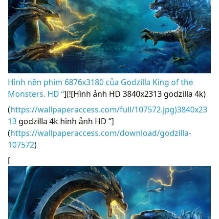
Hình nền phim 6876x3180 của Godzilla King of the
Monsters. HD “
](![Hình ảnh HD 3840x2313 godzilla 4k)
(
https://wallpaperaccess.com/full/107572.jpg)3840x23
13
godzilla 4k hình ảnh HD “]
(
https://wallpaperaccess.com/download/godzilla-
107572
)
[