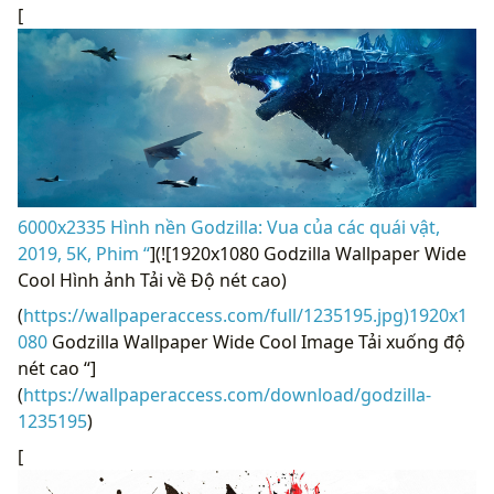
[
6000x2335 Hình nền Godzilla: Vua của các quái vật,
2019, 5K, Phim “
](![1920x1080 Godzilla Wallpaper Wide
Cool Hình ảnh Tải về Độ nét cao)
(
https://wallpaperaccess.com/full/1235195.jpg)1920x1
080
Godzilla Wallpaper Wide Cool Image Tải xuống độ
nét cao “]
(
https://wallpaperaccess.com/download/godzilla-
1235195
)
[