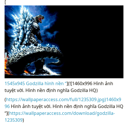
[
1545x945 Godzilla hình nền “
](![1460x996 Hình ảnh
tuyệt vời. Hình nền định nghĩa Godzilla HQ)
(
https://wallpaperaccess.com/full/1235309.jpg)1460x9
96
Hình ảnh tuyệt vời. Hình nền định nghĩa Godzilla HQ
“](
https://wallpaperaccess.com/download/godzilla-
1235309
)