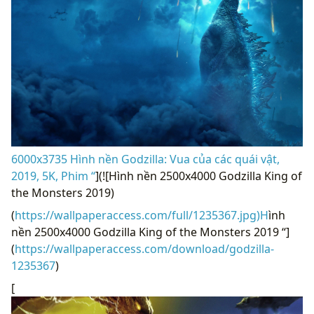
6000x3735 Hình nền Godzilla: Vua của các quái vật,
2019, 5K, Phim “
](![Hình nền 2500x4000 Godzilla King of
the Monsters 2019)
(
https://wallpaperaccess.com/full/1235367.jpg)H
ình
nền 2500x4000 Godzilla King of the Monsters 2019 “]
(
https://wallpaperaccess.com/download/godzilla-
1235367
)
[