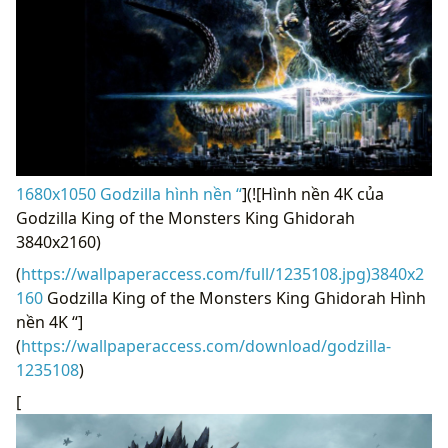
1680x1050 Godzilla hình nền “
](![Hình nền 4K của
Godzilla King of the Monsters King Ghidorah
3840x2160)
(
https://wallpaperaccess.com/full/1235108.jpg)3840x2
160
Godzilla King of the Monsters King Ghidorah Hình
nền 4K “]
(
https://wallpaperaccess.com/download/godzilla-
1235108
)
[