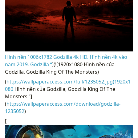
Hình nền 1006x1782 Godzilla 4k HD. Hình nền 4k vào
năm 2019. Godzilla “
](![1920x1080 Hình nền của
Godzilla, Godzilla King Of The Monsters)
(
https://wallpaperaccess.com/full/1235052.jpg)1920x1
080
Hình nền của Godzilla, Godzilla King Of The
Monsters “]
(
https://wallpaperaccess.com/download/godzilla-
1235052
)
[