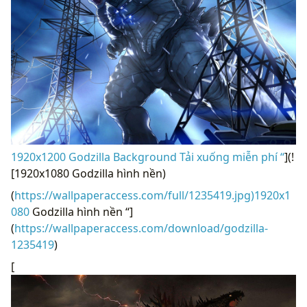
1920x1200 Godzilla Background Tải xuống miễn phí “
](!
[1920x1080 Godzilla hình nền)
(
https://wallpaperaccess.com/full/1235419.jpg)1920x1
080
Godzilla hình nền “]
(
https://wallpaperaccess.com/download/godzilla-
1235419
)
[