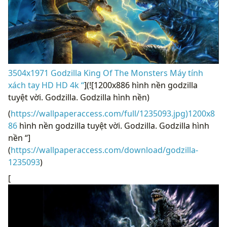
3504x1971 Godzilla King Of The Monsters Máy tính
xách tay HD HD 4k “
](![1200x886 hình nền godzilla
tuyệt vời. Godzilla. Godzilla hình nền)
(
https://wallpaperaccess.com/full/1235093.jpg)1200x8
86
hình nền godzilla tuyệt vời. Godzilla. Godzilla hình
nền “]
(
https://wallpaperaccess.com/download/godzilla-
1235093
)
[