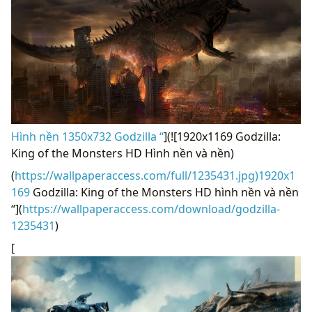
Hình nền 1350x732 Godzilla “
](![1920x1169 Godzilla:
King of the Monsters HD Hình nền và nền)
(
https://wallpaperaccess.com/full/1235431.jpg)1920x1
169
Godzilla: King of the Monsters HD hình nền và nền
“](
https://wallpaperaccess.com/download/godzilla-
1235431
)
[