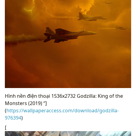
Hình nền điện thoại 1536x2732 Godzilla: King of the
Monsters (2019) “]
(
https://wallpaperaccess.com/download/godzilla-
976394
)
[