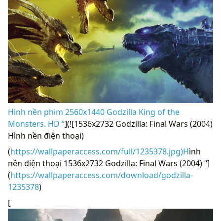
Hình nền phim 2560x1440 Godzilla King of the
Monsters. HD “
](![1536x2732 Godzilla: Final Wars (2004)
Hình nền điện thoại)
(
https://wallpaperaccess.com/full/1235378.jpg)H
ình
nền điện thoại 1536x2732 Godzilla: Final Wars (2004) “]
(
https://wallpaperaccess.com/download/godzilla-
1235378
)
[