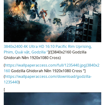
3840x2400 4K Ultra HD 16:10 Pacific Rim Uprising,
Phim, Quái vật, Godzilla “
](![3840x2160 Godzilla
Ghidorah Nền 1920x1080 Cross)
(
https://wallpaperaccess.com/full/1235440.jpg)3840x2
160
Godzilla Ghidorah Nền 1920x1080 Cross “]
(
https://wallpaperaccess.com/download/godzilla-
1235440
)
[