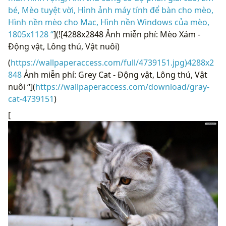
bé, Mèo tuyệt vời, Hình ảnh máy tính để bàn cho mèo,
Hình nền mèo cho Mac, Hình nền Windows của mèo,
1805x1128 “
](![4288x2848 Ảnh miễn phí: Mèo Xám -
Động vật, Lông thú, Vật nuôi)
(
https://wallpaperaccess.com/full/4739151.jpg)4288x2
848
Ảnh miễn phí: Grey Cat - Động vật, Lông thú, Vật
nuôi “](
https://wallpaperaccess.com/download/gray-
cat-4739151
)
[