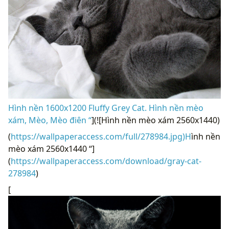
Hình nền 1600x1200 Fluffy Grey Cat. Hình nền mèo
xám, Mèo, Mèo điên “
](![Hình nền mèo xám 2560x1440)
(
https://wallpaperaccess.com/full/278984.jpg)H
ình nền
mèo xám 2560x1440 “]
(
https://wallpaperaccess.com/download/gray-cat-
278984
)
[