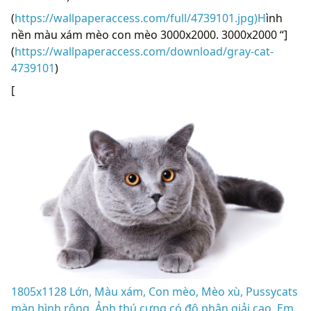
(
https://wallpaperaccess.com/full/4739101.jpg)H
ình
nền màu xám mèo con mèo 3000x2000. 3000x2000 “]
(
https://wallpaperaccess.com/download/gray-cat-
4739101
)
[
1805x1128 Lớn, Màu xám, Con mèo, Mèo xù, Pussycats
màn hình rộng, Ảnh thú cưng có độ phân giải cao, Em