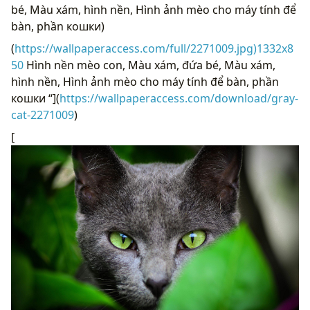
bé, Màu xám, hình nền, Hình ảnh mèo cho máy tính để
bàn, phần кошки)
(
https://wallpaperaccess.com/full/2271009.jpg)1332x8
50
Hình nền mèo con, Màu xám, đứa bé, Màu xám,
hình nền, Hình ảnh mèo cho máy tính để bàn, phần
кошки “](
https://wallpaperaccess.com/download/gray-
cat-2271009
)
[