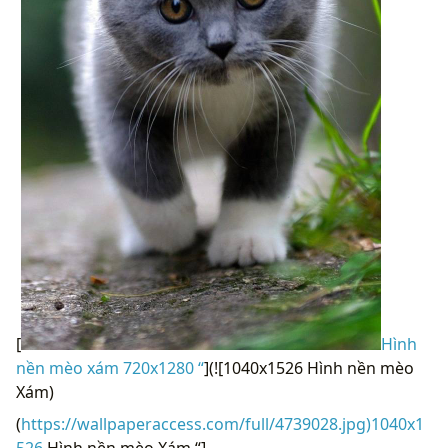
[
Hình
nền mèo xám 720x1280 “
](![1040x1526 Hình nền mèo
Xám)
(
https://wallpaperaccess.com/full/4739028.jpg)1040x1