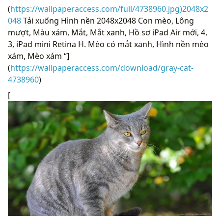
(
https://wallpaperaccess.com/full/4738960.jpg)2048x2
048
Tải xuống Hình nền 2048x2048 Con mèo, Lông
mượt, Màu xám, Mắt, Mắt xanh, Hồ sơ iPad Air mới, 4,
3, iPad mini Retina H. Mèo có mắt xanh, Hình nền mèo
xám, Mèo xám “]
(
https://wallpaperaccess.com/download/gray-cat-
4738960
)
[