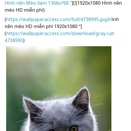
Hình nền Mèo Xám 1366x768 “
](![1920x1080 Hình nền
mèo HD miễn phí)
(
https://wallpaperaccess.com/full/4738995.jpg)H
ình
nền mèo HD miễn phí 1920x1080 “]
(
https://wallpaperaccess.com/download/gray-cat-
4738995
)