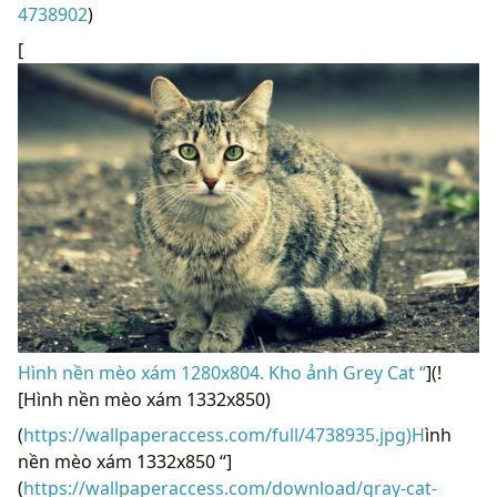
4738902
)
[
Hình nền mèo xám 1280x804. Kho ảnh Grey Cat “
](!
[Hình nền mèo xám 1332x850)
(
https://wallpaperaccess.com/full/4738935.jpg)H
ình
nền mèo xám 1332x850 “]
(
https://wallpaperaccess.com/download/gray-cat-