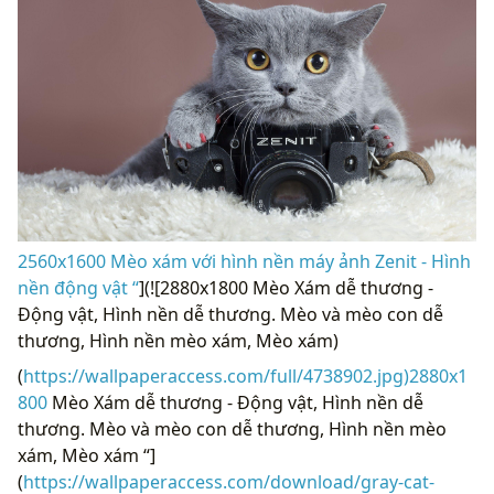
2560x1600 Mèo xám với hình nền máy ảnh Zenit - Hình
nền động vật “
](![2880x1800 Mèo Xám dễ thương -
Động vật, Hình nền dễ thương. Mèo và mèo con dễ
thương, Hình nền mèo xám, Mèo xám)
(
https://wallpaperaccess.com/full/4738902.jpg)2880x1
800
Mèo Xám dễ thương - Động vật, Hình nền dễ
thương. Mèo và mèo con dễ thương, Hình nền mèo
xám, Mèo xám “]
(
https://wallpaperaccess.com/download/gray-cat-