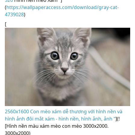
526
Hình nền mèo Xám “]
(
https://wallpaperaccess.com/download/gray-cat-
4739028
)
[
2560x1600 Con mèo xám dễ thương với hình nền và
hình ảnh đôi mắt xám - hình nền, hình ảnh, ảnh “
](!
[Hình nền màu xám mèo con mèo 3000x2000.
3000x2000)