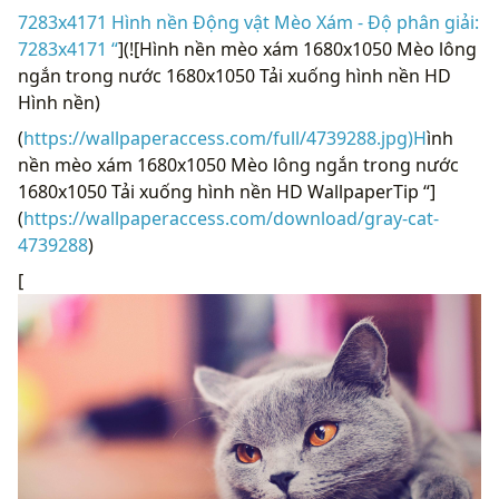
7283x4171 Hình nền Động vật Mèo Xám - Độ phân giải:
7283x4171 “
](![Hình nền mèo xám 1680x1050 Mèo lông
ngắn trong nước 1680x1050 Tải xuống hình nền HD
Hình nền)
(
https://wallpaperaccess.com/full/4739288.jpg)H
ình
nền mèo xám 1680x1050 Mèo lông ngắn trong nước
1680x1050 Tải xuống hình nền HD WallpaperTip “]
(
https://wallpaperaccess.com/download/gray-cat-
4739288
)
[