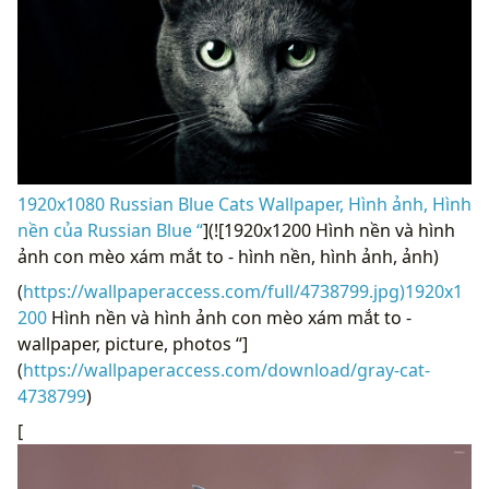
1920x1080 Russian Blue Cats Wallpaper, Hình ảnh, Hình
nền của Russian Blue “
](![1920x1200 Hình nền và hình
ảnh con mèo xám mắt to - hình nền, hình ảnh, ảnh)
(
https://wallpaperaccess.com/full/4738799.jpg)1920x1
200
Hình nền và hình ảnh con mèo xám mắt to -
wallpaper, picture, photos “]
(
https://wallpaperaccess.com/download/gray-cat-
4738799
)
[