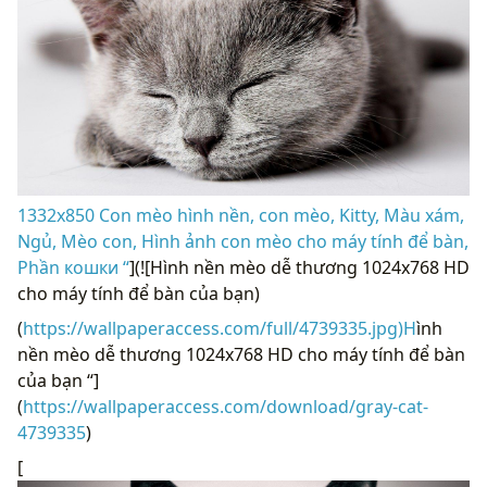
1332x850 Con mèo hình nền, con mèo, Kitty, Màu xám,
Ngủ, Mèo con, Hình ảnh con mèo cho máy tính để bàn,
Phần кошки “
](![Hình nền mèo dễ thương 1024x768 HD
cho máy tính để bàn của bạn)
(
https://wallpaperaccess.com/full/4739335.jpg)H
ình
nền mèo dễ thương 1024x768 HD cho máy tính để bàn
của bạn “]
(
https://wallpaperaccess.com/download/gray-cat-
4739335
)
[