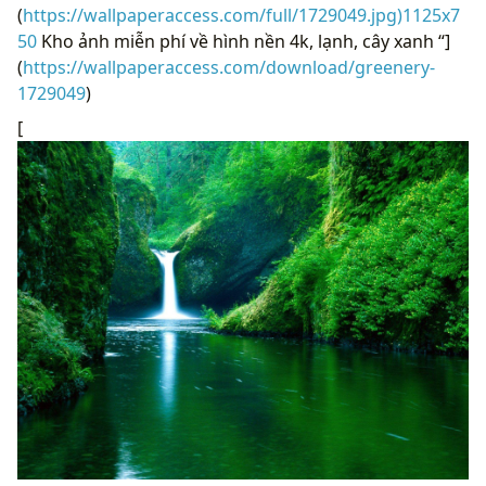
(
https://wallpaperaccess.com/full/1729049.jpg)1125x7
50
Kho ảnh miễn phí về hình nền 4k, lạnh, cây xanh “]
(
https://wallpaperaccess.com/download/greenery-
1729049
)
[