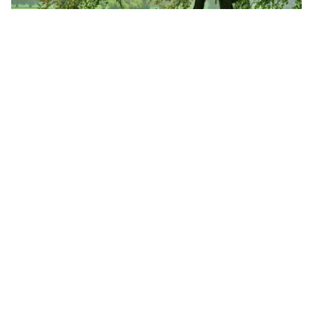
Hình nền máy tính HD 1920x1080 Summer Greenery:
Màn hình rộng: Cao “
](![Bộ sưu tập 1280x800 cho>
Hình nền cây xanh)
()Bộ sưu tập 1280x800 cho Hình nền cây xanh “]
(
https://wallpaperaccess.com/download/greenery-
1729065
)
[