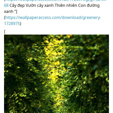
68
Cây đẹp Vườn cây xanh Thiên nhiên Con đường
xanh “]
(
https://wallpaperaccess.com/download/greenery-
1728975
)
[