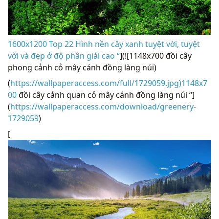
1600x1200 Top 22 Hình nền cây xanh tuyệt vời, tuyệt
vời và đẹp ở độ phân giải cao “
](![1148x700 đồi cây
phong cảnh cỏ mây cánh đồng làng núi)
(
https://wallpaperaccess.com/full/1729059.jpg)1148x7
00
đồi cây cảnh quan cỏ mây cánh đồng làng núi “]
(
https://wallpaperaccess.com/download/greenery-
1729059
)
[