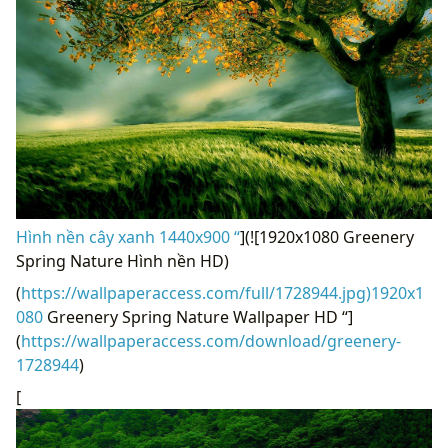
Hình nền cây xanh 1440x900 “
](![1920x1080 Greenery
Spring Nature Hình nền HD)
(
https://wallpaperaccess.com/full/1728944.jpg)1920x1
080
Greenery Spring Nature Wallpaper HD “]
(
https://wallpaperaccess.com/download/greenery-
1728944
)
[