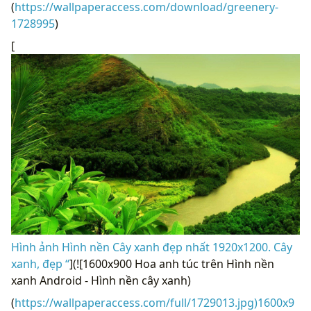
(
https://wallpaperaccess.com/download/greenery-
1728995
)
[
Hình ảnh Hình nền Cây xanh đẹp nhất 1920x1200. Cây
xanh, đẹp “
](![1600x900 Hoa anh túc trên Hình nền
xanh Android - Hình nền cây xanh)
(
https://wallpaperaccess.com/full/1729013.jpg)1600x9