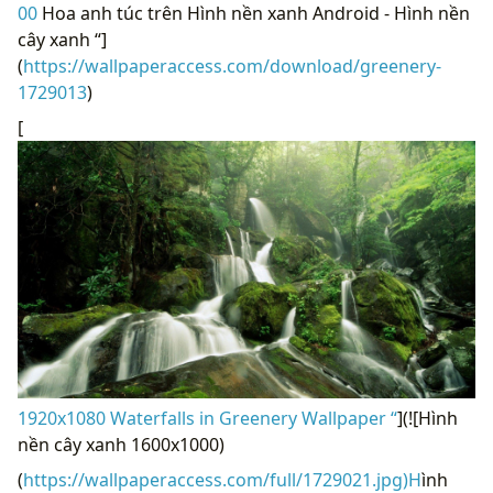
00
Hoa anh túc trên Hình nền xanh Android - Hình nền
cây xanh “]
(
https://wallpaperaccess.com/download/greenery-
1729013
)
[
1920x1080 Waterfalls in Greenery Wallpaper “
](![Hình
nền cây xanh 1600x1000)
(
https://wallpaperaccess.com/full/1729021.jpg)H
ình