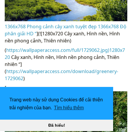
1366x768 Phong cảnh cây xanh tuyệt đẹp 1366x768 Độ
phân giải HD “
](![1280x720 Cây xanh, Hình nền, Hình
nền phong cảnh, Thiên nhiên)
(
https://wallpaperaccess.com/full/1729062.jpg)1280x7
20
Cây xanh, Hình nền, Hình nền phong cảnh, Thiên
nhiên “]
(
https://wallpaperaccess.com/download/greenery-
1729062
)
[
Trang web này sử dụng Cookies để cải thiện
trải nghiệm của bạn.
Tìm hiểu thêm
Đã hiểu!