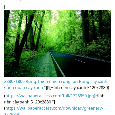
[
2880x1800 Rừng Thiên nhiên rộng lớn Rừng cây xanh
Cảnh quan cây xanh “
](![Hình nền cây xanh 5120x2880)
(
https://wallpaperaccess.com/full/1728950.jpg)H
ình
nền cây xanh 5120x2880 “]
(
https://wallpaperaccess.com/download/greenery-
1728950
)