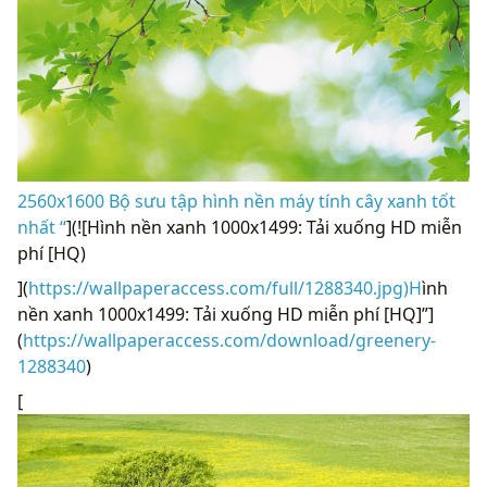
2560x1600 Bộ sưu tập hình nền máy tính cây xanh tốt
nhất “
](![Hình nền xanh 1000x1499: Tải xuống HD miễn
phí [HQ)
](
https://wallpaperaccess.com/full/1288340.jpg)H
ình
nền xanh 1000x1499: Tải xuống HD miễn phí [HQ]”]
(
https://wallpaperaccess.com/download/greenery-
1288340
)
[