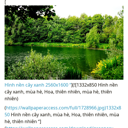
[
Hình nền cây xanh 2560x1600 “
](![1332x850 Hình nền
cây xanh, mùa hè, Hoa, thiên nhiên, mùa hè, thiên
nhiên)
(
https://wallpaperaccess.com/full/1728966.jpg)1332x8
50
Hình nền cây xanh, mùa hè, Hoa, thiên nhiên, mùa
hè, thiên nhiên “]