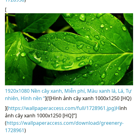
[
1920x1080 Nền cây xanh, Miễn phí, Màu xanh lá, Lá, Tự
nhiên, Hình nền “
](![Hình ảnh cây xanh 1000x1250 [HQ)
](
https://wallpaperaccess.com/full/1728961.jpg)H
ình
ảnh cây xanh 1000x1250 [HQ]”]
(
https://wallpaperaccess.com/download/greenery-
1728961
)