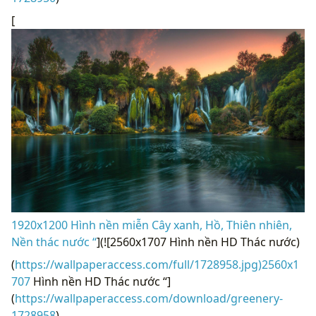
[
1920x1200 Hình nền miễn Cây xanh, Hồ, Thiên nhiên,
Nền thác nước “
](![2560x1707 Hình nền HD Thác nước)
(
https://wallpaperaccess.com/full/1728958.jpg)2560x1
707
Hình nền HD Thác nước “]
(
https://wallpaperaccess.com/download/greenery-
1728958
)