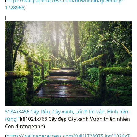
(
https://wallpaperaccess.com/download/greenery-
1728966
)
[
5184x3456 Cây, Rêu, Cây xanh, Lối đi lót ván, Hình nền
rừng “
](![1024x768 Cây đẹp Cây xanh Vườn thiên nhiên
Con đường xanh)
(
https://wallpaperaccess.com/full/1728975.jpg)1024x7