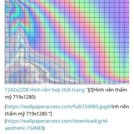
1242x2208 Hình nền hợp thời trang “
](![Hình nền thẩm
mỹ 719x1280)
(
https://wallpaperaccess.com/full/154983.jpg)H
ình nền
thẩm mỹ 719x1280 “]
(
https://wallpaperaccess.com/download/grid-
aesthetic-154983
)