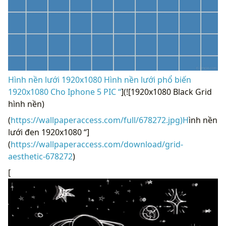
Hình nền lưới 1920x1080 Hình nền lưới phổ biến
1920x1080 Cho Iphone 5 PIC “
](![1920x1080 Black Grid
hình nền)
(
https://wallpaperaccess.com/full/678272.jpg)H
ình nền
lưới đen 1920x1080 “]
(
https://wallpaperaccess.com/download/grid-
aesthetic-678272
)
[