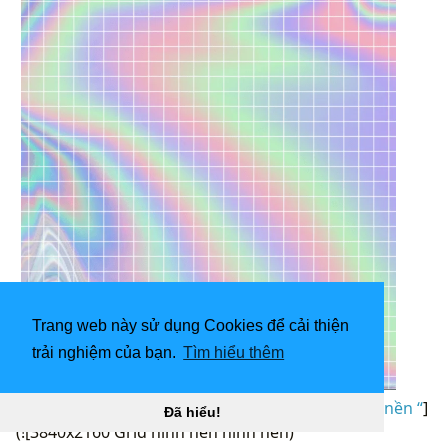
Trang web này sử dụng Cookies để cải thiện
trải nghiệm của bạn.
Tìm hiểu thêm
[
750x1334 Pankeaw ป่าน แก้ว trên Hình nền. Hình nền “
]
Đã hiểu!
(![3840x2160 Grid hình nền hình nền)