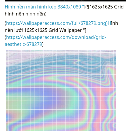
Hình nền màn hình kép 3840x1080 “
](![1625x1625 Grid
hình nền hình nền)
(
https://wallpaperaccess.com/full/678279.png)H
ình
nền lưới 1625x1625 Grid Wallpaper “]
(
https://wallpaperaccess.com/download/grid-
aesthetic-678279
)