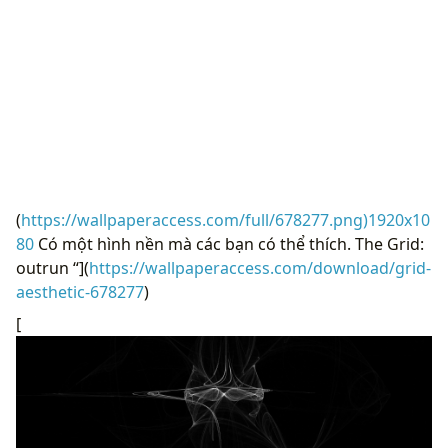
(
https://wallpaperaccess.com/full/678277.png)1920x10
80
Có một hình nền mà các bạn có thể thích. The Grid:
outrun “](
https://wallpaperaccess.com/download/grid-
aesthetic-678277
)
[