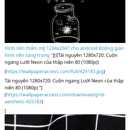
Hình nền thẩm mỹ 1234x2047 cho android Không gian
hình nền sang trọng “
](![Tài nguyên 1280x720: Cuộn
ngang Lưới Neon của thập niên 80 (1080p))
(
https://wallpaperaccess.com/full/425183.jpg
)
Tài nguyên 1280x720: Cuộn ngang Lưới Neon của thập
niên 80 (1080p) “]
(
https://wallpaperaccess.com/download/grid-
aesthetic-425183
)
[