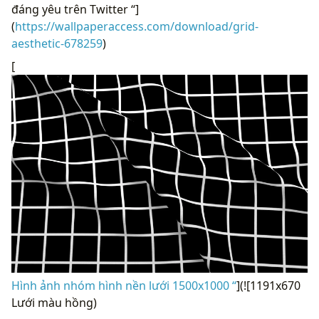
đáng yêu trên Twitter “]
(
https://wallpaperaccess.com/download/grid-
aesthetic-678259
)
[
Hình ảnh nhóm hình nền lưới 1500x1000 “
](![1191x670
Lưới màu hồng)