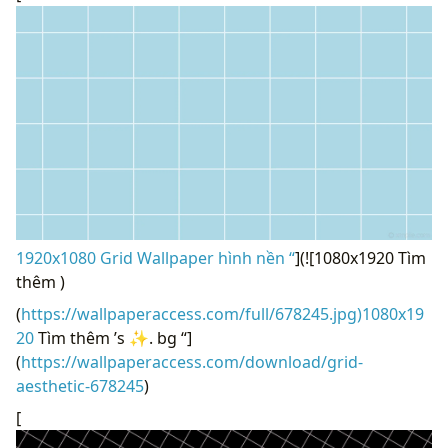
1920x1080 Grid Wallpaper hình nền “
](![1080x1920 Tìm
thêm )
(
https://wallpaperaccess.com/full/678245.jpg)1080x19
20
Tìm thêm ’s ✨. bg “]
(
https://wallpaperaccess.com/download/grid-
aesthetic-678245
)
[