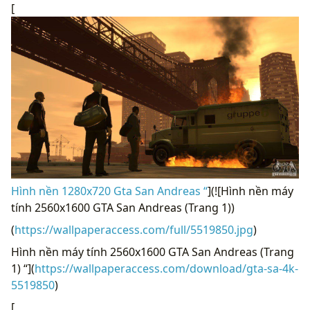
[
Hình nền 1280x720 Gta San Andreas “
](![Hình nền máy
tính 2560x1600 GTA San Andreas (Trang 1))
(
https://wallpaperaccess.com/full/5519850.jpg
)
Hình nền máy tính 2560x1600 GTA San Andreas (Trang
1) “](
https://wallpaperaccess.com/download/gta-sa-4k-
5519850
)
[