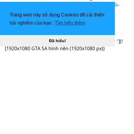
Trang web này sử dụng Cookies để cải thiện
trải nghiệm của bạn.
Tìm hiểu thêm
Đã hiểu!
1920x1080 GTA Girl hình nền “
](![1920x1080 Grand
Theft Auto: San Andreas HD Wallpaper)
(
https://wallpaperaccess.com/full/5519863.jpg)1920x1
080
Grand Theft Auto: San Andreas HD Wallpaper “]
(
https://wallpaperaccess.com/download/gta-sa-4k-
5519863
)
[