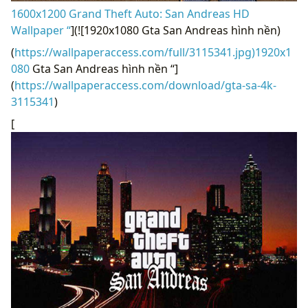
1600x1200 Grand Theft Auto: San Andreas HD
Wallpaper “
](![1920x1080 Gta San Andreas hình nền)
(
https://wallpaperaccess.com/full/3115341.jpg)1920x1
080
Gta San Andreas hình nền “]
(
https://wallpaperaccess.com/download/gta-sa-4k-
3115341
)
[