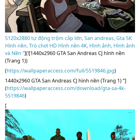
5120x2880 tự động trộm cắp lớn, San andreas, Gta 5K
Hình nền, Trò chơi HD Hình nền 4K, Hình ảnh, Hình ảnh
và Nền “
](![1440x2960 ​​GTA San Andreas CJ hình nền
(Trang 1))
(
https://wallpaperaccess.com/full/5519846.jpg
)
1440x2960 ​​GTA San Andreas CJ hình nền (Trang 1) “]
(
https://wallpaperaccess.com/download/gta-sa-4k-
5519846
)
[