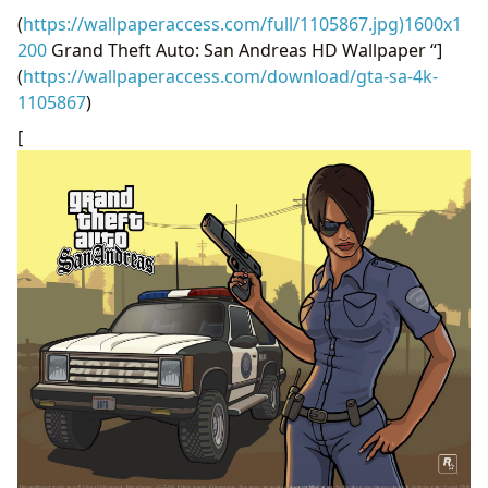
(
https://wallpaperaccess.com/full/1105867.jpg)1600x1
200
Grand Theft Auto: San Andreas HD Wallpaper “]
(
https://wallpaperaccess.com/download/gta-sa-4k-
1105867
)
[