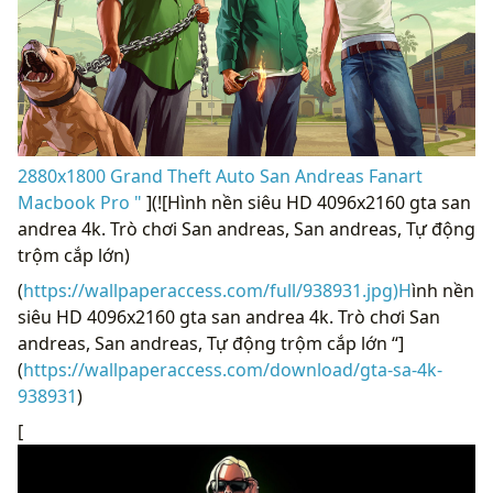
2880x1800 Grand Theft Auto San Andreas Fanart
Macbook Pro "
](![Hình nền siêu HD 4096x2160 gta san
andrea 4k. Trò chơi San andreas, San andreas, Tự động
trộm cắp lớn)
(
https://wallpaperaccess.com/full/938931.jpg)H
ình nền
siêu HD 4096x2160 gta san andrea 4k. Trò chơi San
andreas, San andreas, Tự động trộm cắp lớn “]
(
https://wallpaperaccess.com/download/gta-sa-4k-
938931
)
[