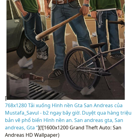
[
768x1280 Tải xuống Hình nền Gta San Andreas của
Mustafa_Savul - b2 ngay bây giờ. Duyệt qua hàng triệu
bản vẽ phổ biến Hình nền an. San andreas gta, San
andreas, Gta “
](![1600x1200 Grand Theft Auto: San
Andreas HD Wallpaper)