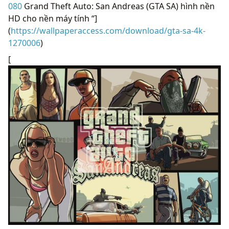
080
Grand Theft Auto: San Andreas (GTA SA) hình nền
HD cho nền máy tính “]
(
https://wallpaperaccess.com/download/gta-sa-4k-
1270006
)
[