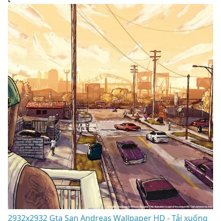
2932x2932 Gta San Andreas Wallpaper HD - Tải xuống