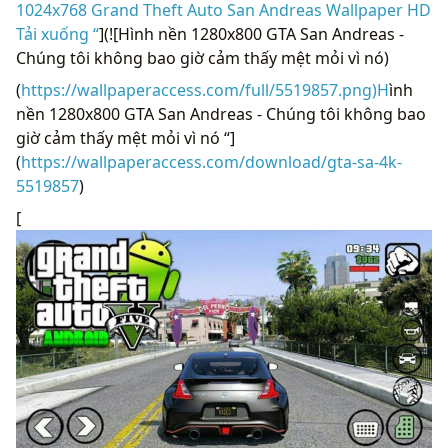
1024x768 Grand Theft Auto San Andreas Wallpaper HD
Tải xuống “
](![Hình nền 1280x800 GTA San Andreas -
Chúng tôi không bao giờ cảm thấy mệt mỏi vì nó)
(
https://wallpaperaccess.com/full/5519857.png)H
ình
nền 1280x800 GTA San Andreas - Chúng tôi không bao
giờ cảm thấy mệt mỏi vì nó “]
(
https://wallpaperaccess.com/download/gta-sa-4k-
5519857
)
[