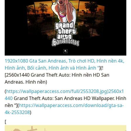
1920x1080 Gta San Andreas, Trò chơi HD, Hình nền 4k,
Hình ảnh, Bối cảnh, Hình ảnh và Hình ảnh “
](!
[2560x1440 Grand Theft Auto: Hình nền HD San ​​
Andreas. Hình nền)
(
https://wallpaperaccess.com/full/2553208.jpg)2560x1
440
Grand Theft Auto: San Andreas HD Wallpaper. Hình
nền “](
https://wallpaperaccess.com/download/gta-sa-
4k-2553208
)
[