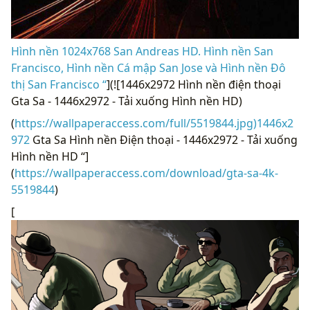
Hình nền 1024x768 San Andreas HD. Hình nền San
Francisco, Hình nền Cá mập San Jose và Hình nền Đô
thị San Francisco “
](![1446x2972 Hình nền điện thoại
Gta Sa - 1446x2972 - Tải xuống Hình nền HD)
(
https://wallpaperaccess.com/full/5519844.jpg)1446x2
972
Gta Sa Hình nền Điện thoại - 1446x2972 - Tải xuống
Hình nền HD “]
(
https://wallpaperaccess.com/download/gta-sa-4k-
5519844
)
[