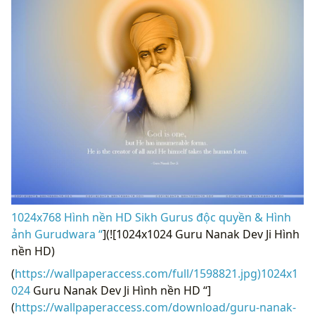
1024x768 Hình nền HD Sikh Gurus độc quyền & Hình
ảnh Gurudwara “
](![1024x1024 Guru Nanak Dev Ji Hình
nền HD)
(
https://wallpaperaccess.com/full/1598821.jpg)1024x1
024
Guru Nanak Dev Ji Hình nền HD “]
(
https://wallpaperaccess.com/download/guru-nanak-