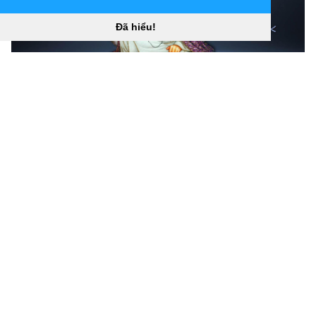
Đã hiểu!
1920x1080 Guru Nanak Dev Ji Hình nền HD Full Size Tải
xuống “
](![1278x632 Saakhi - Guru Nanak Dev Ji Ate
Bhai Lalo Gurbani trích dẫn)
(
https://wallpaperaccess.com/full/1599362.jpg)1278x6
32
Saakhi - Guru Nanak Dev Ji Ate Bhai Lalo Gurbani
trích dẫn “]
(
https://wallpaperaccess.com/download/guru-nanak-
dev-ji-1599362
)
[