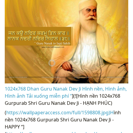
1024x768 Dhan Guru Nanak Dev Ji Hình nền, Hình ảnh,
Hình ảnh Tải xuống miễn phí “
](![Hình nền 1024x768
Gurpurab Shri Guru Nanak Dev Ji - HẠNH PHÚC)
(
https://wallpaperaccess.com/full/1598808.jpg)H
ình
nền 1024x768 Gurpurab Shri Guru Nanak Dev Ji -
HAPPY “]