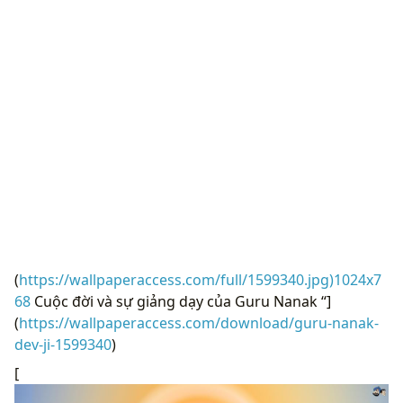
(
https://wallpaperaccess.com/full/1599340.jpg)1024x7
68
Cuộc đời và sự giảng dạy của Guru Nanak “]
(
https://wallpaperaccess.com/download/guru-nanak-
dev-ji-1599340
)
[