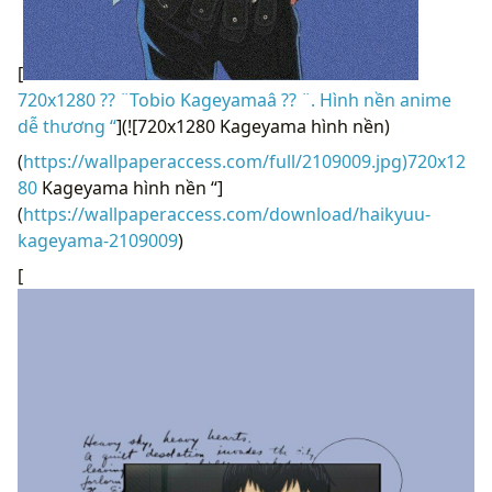
[
720x1280 ?? ¨Tobio Kageyamaâ ?? ¨. Hình nền anime
dễ thương “
](![720x1280 Kageyama hình nền)
(
https://wallpaperaccess.com/full/2109009.jpg)720x12
80
Kageyama hình nền “]
(
https://wallpaperaccess.com/download/haikyuu-
kageyama-2109009
)
[