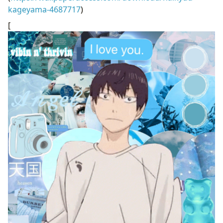
kageyama-4687717
)
[