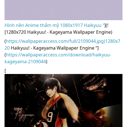
Hình nền Anime thẩm mỹ 1080x1917 Haikyuu “
](!
[1280x720 Haikyuu! - Kageyama Wallpaper Engine)
(
https://wallpaperaccess.com/full/2109044.jpg)1280x7
20
Haikyuu! - Kageyama Wallpaper Engine “]
(
https://wallpaperaccess.com/download/haikyuu-
kageyama-2109044
)
[