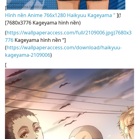
[
Hình nền Anime 766x1280 Haikyuu Kageyama "
](!
[7680x3776 Kageyama hình nền)
(
https://wallpaperaccess.com/full/2109006.jpg)7680x3
776
Kageyama hình nền “]
(
https://wallpaperaccess.com/download/haikyuu-
kageyama-2109006
)
[