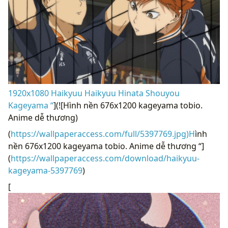
1920x1080 Haikyuu Haikyuu Hinata Shouyou
Kageyama “
](![Hình nền 676x1200 kageyama tobio.
Anime dễ thương)
(
https://wallpaperaccess.com/full/5397769.jpg)H
ình
nền 676x1200 kageyama tobio. Anime dễ thương “]
(
https://wallpaperaccess.com/download/haikyuu-
kageyama-5397769
)
[