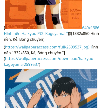
[
640x1386
Hình nền Haikyuu Pt2. Kageyama! “
](![1332x850 Hình
nền, Kẻ, Bóng chuyền)
(
https://wallpaperaccess.com/full/2599537.jpg)H
ình
nền 1332x850, Kẻ, Bóng chuyền “]
(
https://wallpaperaccess.com/download/haikyuu-
kageyama-2599537
)