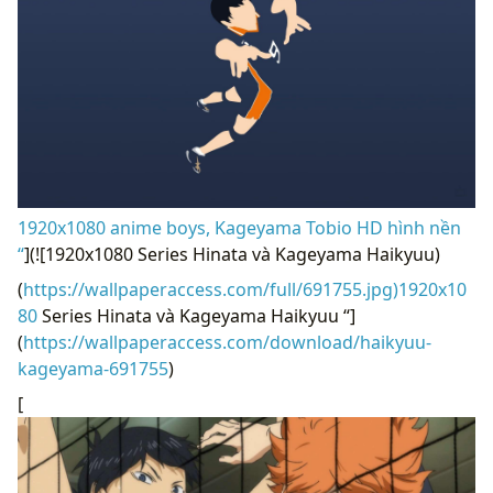
1920x1080 anime boys, Kageyama Tobio HD hình nền
“
](![1920x1080 Series Hinata và Kageyama Haikyuu)
(
https://wallpaperaccess.com/full/691755.jpg)1920x10
80
Series Hinata và Kageyama Haikyuu “]
(
https://wallpaperaccess.com/download/haikyuu-
kageyama-691755
)
[