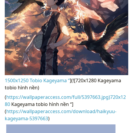
1500x1250 Tobio Kageyama “
](![720x1280 Kageyama
tobio hình nền)
(
https://wallpaperaccess.com/full/5397663.jpg)720x12
80
Kageyama tobio hình nền “]
(
https://wallpaperaccess.com/download/haikyuu-
kageyama-5397663
)