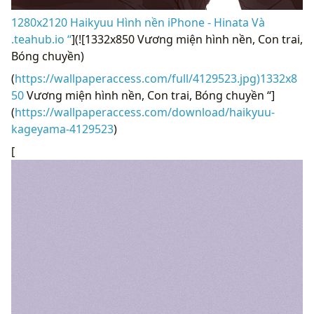
1280x2120 Haikyuu Hình nền iPhone - Hinata Và
.teahub.io “
](![1332x850 Vương miện hình nền, Con trai,
Bóng chuyền)
(
https://wallpaperaccess.com/full/4129523.jpg)1332x8
50
Vương miện hình nền, Con trai, Bóng chuyền “]
(
https://wallpaperaccess.com/download/haikyuu-
kageyama-4129523
)
[