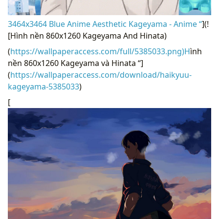
3464x3464 Blue Anime Aesthetic Kageyama - Anime “
](!
[Hình nền 860x1260 Kageyama And Hinata)
(
https://wallpaperaccess.com/full/5385033.png)H
ình
nền 860x1260 Kageyama và Hinata “]
(
https://wallpaperaccess.com/download/haikyuu-
kageyama-5385033
)
[