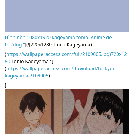
Hình nền 1080x1920 kageyama tobio. Anime dễ
thương “
](![720x1280 Tobio Kageyama)
(
https://wallpaperaccess.com/full/2109005.jpg)720x12
80
Tobio Kageyama “]
(
https://wallpaperaccess.com/download/haikyuu-
kageyama-2109005
)
[