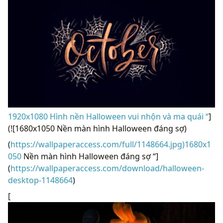
1920x1080 Hình nền Halloween vui nhộn và ma quái “
]
(![1680x1050 Nền màn hình Halloween đáng sợ)
(
https://wallpaperaccess.com/full/1148664.jpg)1680x1
050
Nền màn hình Halloween đáng sợ “]
(
https://wallpaperaccess.com/download/halloween-
desktop-1148664
)
[