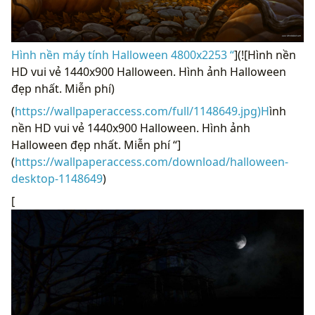
Hình nền máy tính Halloween 4800x2253 “
](![Hình nền
HD vui vẻ 1440x900 Halloween. Hình ảnh Halloween
đẹp nhất. Miễn phí)
(
https://wallpaperaccess.com/full/1148649.jpg)H
ình
nền HD vui vẻ 1440x900 Halloween. Hình ảnh
Halloween đẹp nhất. Miễn phí “]
(
https://wallpaperaccess.com/download/halloween-
desktop-1148649
)
[