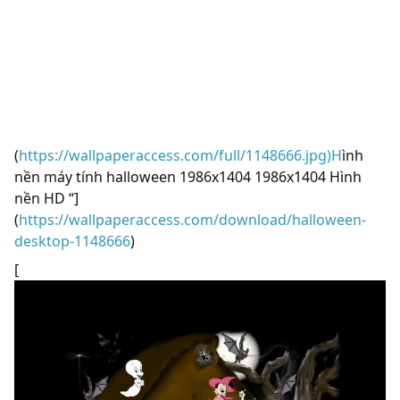
(
https://wallpaperaccess.com/full/1148666.jpg)H
ình
nền máy tính halloween 1986x1404 1986x1404 Hình
nền HD “]
(
https://wallpaperaccess.com/download/halloween-
desktop-1148666
)
[