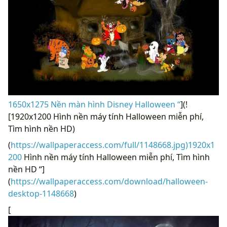
1650x1275 Nền màn hình Disney Halloween “
](!
[1920x1200 Hình nền máy tính Halloween miễn phí,
Tìm hình nền HD)
(
https://wallpaperaccess.com/full/1148668.jpg)1920x1
200
Hình nền máy tính Halloween miễn phí, Tìm hình
nền HD “]
(
https://wallpaperaccess.com/download/halloween-
desktop-1148668
)
[