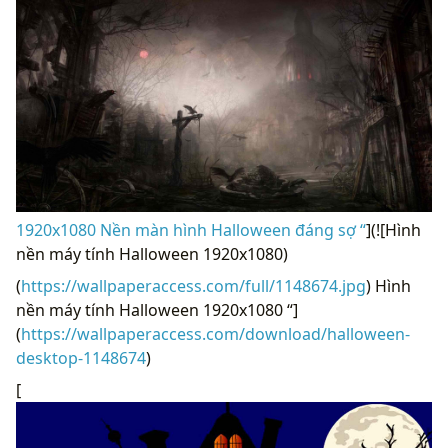
1920x1080 Nền màn hình Halloween đáng sợ “
](![Hình
nền máy tính Halloween 1920x1080)
(
https://wallpaperaccess.com/full/1148674.jpg
) Hình
nền máy tính Halloween 1920x1080 “]
(
https://wallpaperaccess.com/download/halloween-
desktop-1148674
)
[