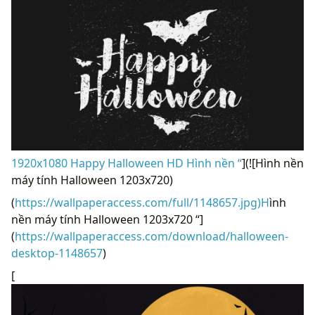
1920x1080 Happy Halloween HD Hình nền “
](![Hình nền
máy tính Halloween 1203x720)
(
https://wallpaperaccess.com/full/1148657.jpg)H
ình
nền máy tính Halloween 1203x720 “]
(
https://wallpaperaccess.com/download/halloween-
desktop-1148657
)
[