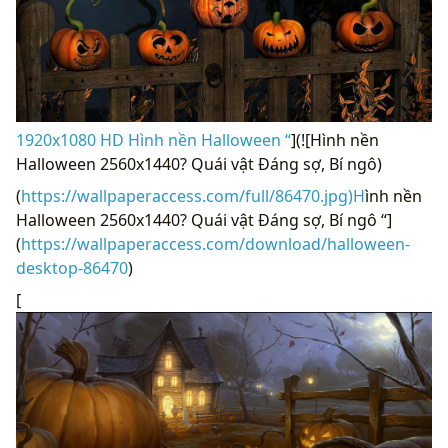
1920x1080 HD Hình nền Halloween “
](![Hình nền
Halloween 2560x1440? Quái vật Đáng sợ, Bí ngô)
(
https://wallpaperaccess.com/full/86470.jpg)H
ình nền
Halloween 2560x1440? Quái vật Đáng sợ, Bí ngô “]
(
https://wallpaperaccess.com/download/halloween-
desktop-86470
)
[