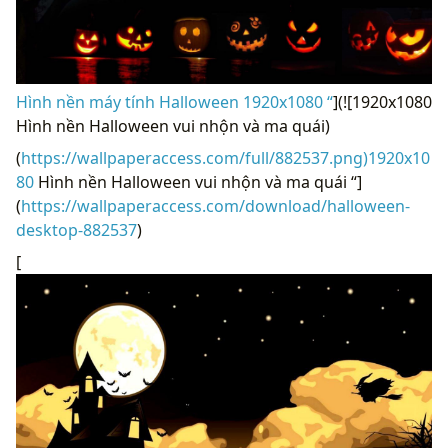
Hình nền máy tính Halloween 1920x1080 “
](![1920x1080
Hình nền Halloween vui nhộn và ma quái)
(
https://wallpaperaccess.com/full/882537.png)1920x10
80
Hình nền Halloween vui nhộn và ma quái “]
(
https://wallpaperaccess.com/download/halloween-
desktop-882537
)
[