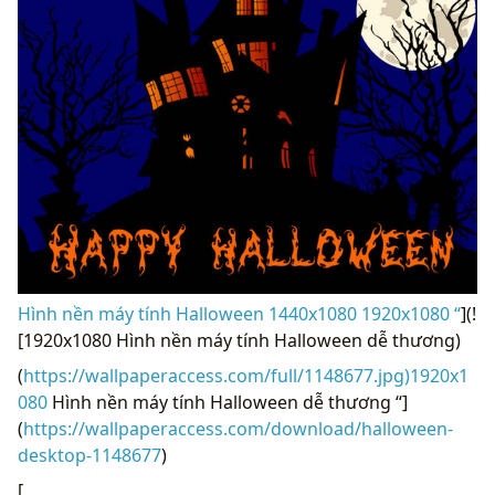
Hình nền máy tính Halloween 1440x1080 1920x1080 “
](!
[1920x1080 Hình nền máy tính Halloween dễ thương)
(
https://wallpaperaccess.com/full/1148677.jpg)1920x1
080
Hình nền máy tính Halloween dễ thương “]
(
https://wallpaperaccess.com/download/halloween-
desktop-1148677
)
[