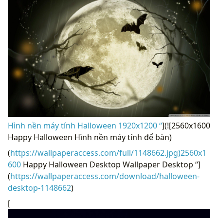
Hình nền máy tính Halloween 1920x1200 “
](![2560x1600
Happy Halloween Hình nền máy tính để bàn)
(
https://wallpaperaccess.com/full/1148662.jpg)2560x1
600
Happy Halloween Desktop Wallpaper Desktop “]
(
https://wallpaperaccess.com/download/halloween-
desktop-1148662
)
[