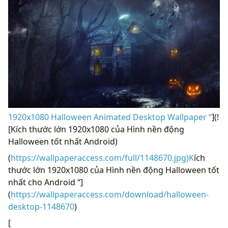
1920x1080 Halloween Animated Desktop Wallpaper “
](!
[Kích thước lớn 1920x1080 của Hình nền động
Halloween tốt nhất Android)
(
https://wallpaperaccess.com/full/1148670.jpg)K
ích
thước lớn 1920x1080 của Hình nền động Halloween tốt
nhất cho Android “]
(
https://wallpaperaccess.com/download/halloween-
desktop-1148670
)
[