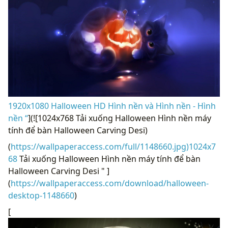
1920x1080 Halloween HD Hình nền và Hình nền - Hình
nền “
](![1024x768 Tải xuống Halloween Hình nền máy
tính để bàn Halloween Carving Desi)
(
https://wallpaperaccess.com/full/1148660.jpg)1024x7
68
Tải xuống Halloween Hình nền máy tính để bàn
Halloween Carving Desi " ]
(
https://wallpaperaccess.com/download/halloween-
desktop-1148660
)
[