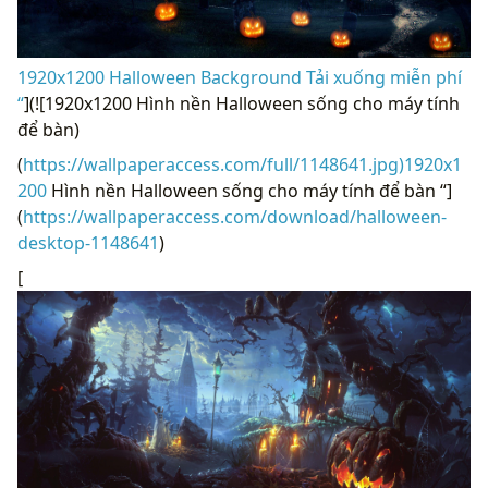
1920x1200 Halloween Background Tải xuống miễn phí
“
](![1920x1200 Hình nền Halloween sống cho máy tính
để bàn)
(
https://wallpaperaccess.com/full/1148641.jpg)1920x1
200
Hình nền Halloween sống cho máy tính để bàn “]
(
https://wallpaperaccess.com/download/halloween-
desktop-1148641
)
[