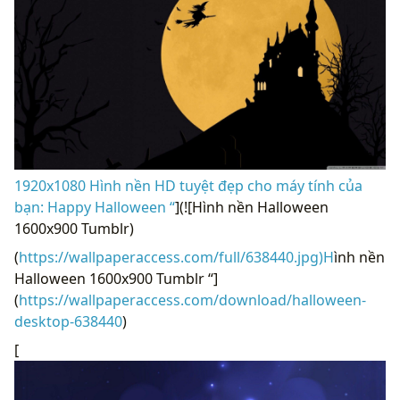
1920x1080 Hình nền HD tuyệt đẹp cho máy tính của
bạn: Happy Halloween “
](![Hình nền Halloween
1600x900 Tumblr)
(
https://wallpaperaccess.com/full/638440.jpg)H
ình nền
Halloween 1600x900 Tumblr “]
(
https://wallpaperaccess.com/download/halloween-
desktop-638440
)
[