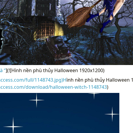
à “
](![Hình nền phù thủy Halloween 1920x1200)
access.com/full/1148743.jpg)H
ình nền phù thủy Halloween 1
raccess.com/download/halloween-witch-1148743
)