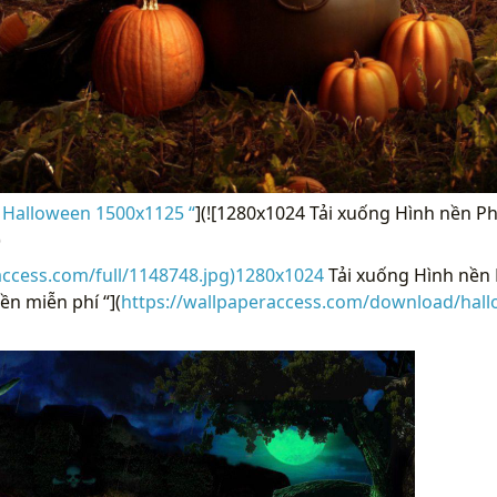
 Halloween 1500x1125 “
](![1280x1024 Tải xuống Hình nền P
)
access.com/full/1148748.jpg)1280x1024
Tải xuống Hình nền 
ền miễn phí “](
https://wallpaperaccess.com/download/hall