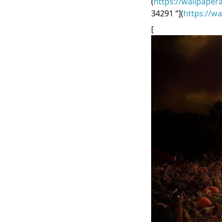
(
https://wallpaper
34291 “](
https://w
[