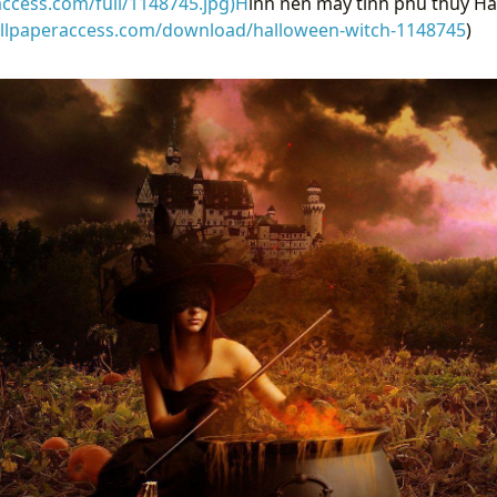
access.com/full/1148745.jpg)H
ình nền máy tính phù thủy H
allpaperaccess.com/download/halloween-witch-1148745
)