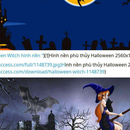
en Witch hình nền “
](![Hình nền phù thủy Halloween 2560x
access.com/full/1148739.jpg)H
ình nền phù thủy Halloween 2
raccess.com/download/halloween-witch-1148739
)