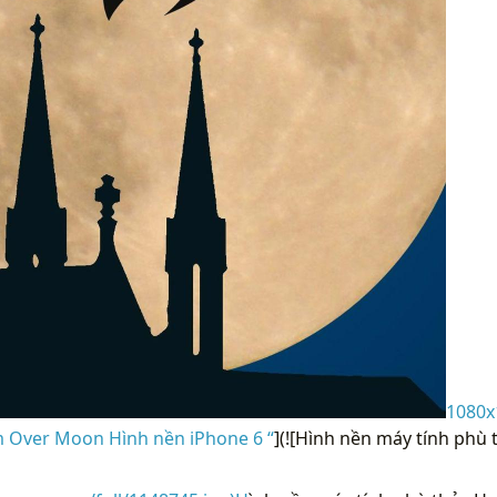
1080x
m Over Moon Hình nền iPhone 6 “
](![Hình nền máy tính phù