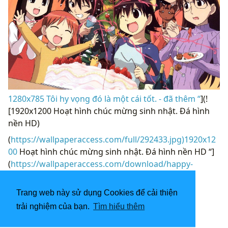
1280x785 Tôi hy vọng đó là một cái tốt. - đã thêm “
](!
[1920x1200 Hoạt hình chúc mừng sinh nhật. Đá hình
nền HD)
(
https://wallpaperaccess.com/full/292433.jpg)1920x12
00
Hoạt hình chúc mừng sinh nhật. Đá hình nền HD “]
(
https://wallpaperaccess.com/download/happy-
birthday-anime-292433
)
[
Trang web này sử dụng Cookies để cải thiện
trải nghiệm của bạn.
Tìm hiểu thêm