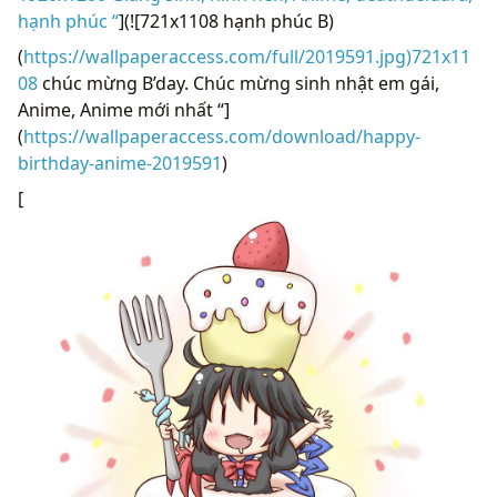
hạnh phúc “
](![721x1108 hạnh phúc B)
(
https://wallpaperaccess.com/full/2019591.jpg)721x11
08
chúc mừng B’day. Chúc mừng sinh nhật em gái,
Anime, Anime mới nhất “]
(
https://wallpaperaccess.com/download/happy-
birthday-anime-2019591
)
[