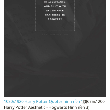
1080x1920 Harry Potter Quotes hình nền “
](![675x1200
Harry Potter Aesthetic - Hogwarts Hình nền 3)