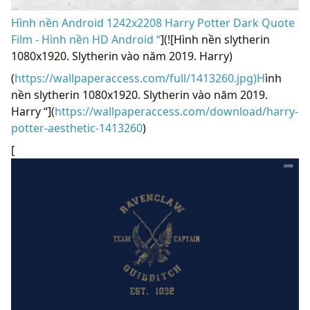
Hình nền Android 1242x2208 Harry Potter Dark Quote
Film - Hình nền HD Android “
](![Hình nền slytherin
1080x1920. Slytherin vào năm 2019. Harry)
(
https://wallpaperaccess.com/full/1413260.jpg)H
ình
nền slytherin 1080x1920. Slytherin vào năm 2019.
Harry “](
https://wallpaperaccess.com/download/harry-
potter-aesthetic-1413260
)
[