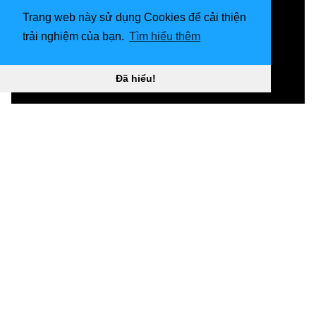
Trang web này sử dụng Cookies để cải thiện
trải nghiệm của bạn.
Tìm hiểu thêm
Đã hiểu!
Hình nền 1080x1920 Harry Potter. Bối cảnh vào năm
2019. Harry potter “
](![1920x1200 Tải xuống Hình nền
Harry Potter dễ thương)
(
https://wallpaperaccess.com/full/22951.jpg)1920x120
0
Tải xuống Hình nền Harry Potter dễ thương “]
(
https://wallpaperaccess.com/download/harry-potter-
aesthetic-22951
)