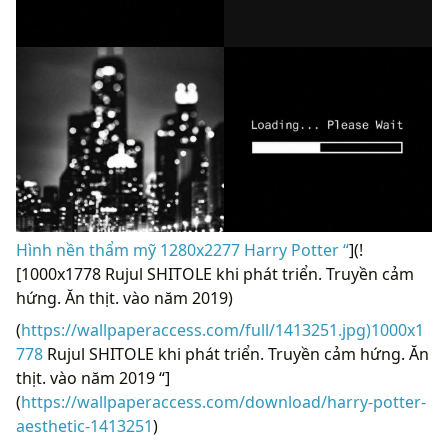
Hình nền thẩm mỹ 1280x2277 Harry Potter “
](!
[1000x1778 Rujul SHITOLE khi phát triển. Truyền cảm
hứng. Ăn thịt. vào năm 2019)
(
https://wallpaperaccess.com/full/1413251.jpg)1000x1
778
Rujul SHITOLE khi phát triển. Truyền cảm hứng. Ăn
thịt. vào năm 2019 “]
(
https://wallpaperaccess.com/download/harry-potter-
aesthetic-1413251
)