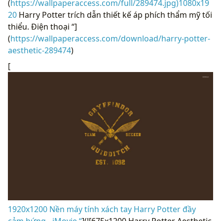
(
https://wallpaperaccess.com/full/289474.jpg)1080x19
20
Harry Potter trích dẫn thiết kế áp phích thẩm mỹ tối
thiểu. Điện thoại “]
(
https://wallpaperaccess.com/download/harry-potter-
aesthetic-289474
)
[
1920x1200 Nền máy tính xách tay Harry Potter đầy
cảm hứng - iMovie “
](![675x1200 Harry Potter Aesthetic