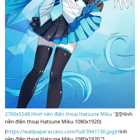
2700x5548 Hình nền điện thoại Hatsune Miku “
](![Hình
nền điện thoại Hatsune Miku 1080x1920)
(
https://wallpaperaccess.com/full/3941130.jpg)H
ình
nền điện thoại Hatsune Miku 1080x1920 “]