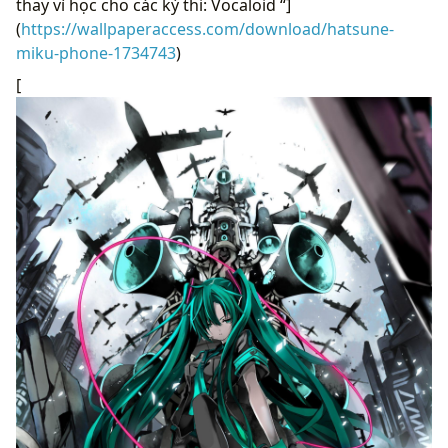
thay vì học cho các kỳ thi: Vocaloid “]
(
https://wallpaperaccess.com/download/hatsune-
miku-phone-1734743
)
[