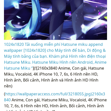
1024x1820 Tải xuống miễn phí Hatsune miku append
wallpaper [1024x1820] cho Máy tính để bàn, Di động &
Máy tính bảng của bạn. Khám phá Hình nền điện thoại
Hatsune Miku. Hatsune Miku Hình nền Android, Anime
Hatsune Miku “
](![2160x3840 Anime, Con gái, Hatsune
Miku, Vocaloid, 4K iPhone 10, 7, 6s, 6 Hình nền HD,
Hình ảnh, Bối cảnh, Hình ảnh và Hình ảnh HD Hình
nền)
(
https://wallpaperaccess.com/full/3218055.jpg)2160x3
840
Anime, Con gái, Hatsune Miku, Vocaloid, 4K iPhone
10, 7, 6s, 6 Hình nền HD, Hình ảnh, Bối cảnh, Hình ảnh