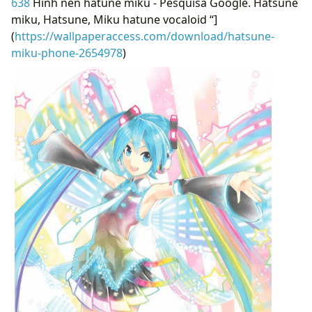
638
Hình nền hatune miku - Pesquisa Google. Hatsune
miku, Hatsune, Miku hatune vocaloid “]
(
https://wallpaperaccess.com/download/hatsune-
miku-phone-2654978
)