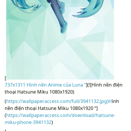
[
737x1311 Hình nền Anime của Luna “
](![Hình nền điện
thoại Hatsune Miku 1080x1920)
(
https://wallpaperaccess.com/full/3941132.jpg)H
ình
nền điện thoại Hatsune Miku 1080x1920 “]
(
https://wallpaperaccess.com/download/hatsune-
miku-phone-3941132
)