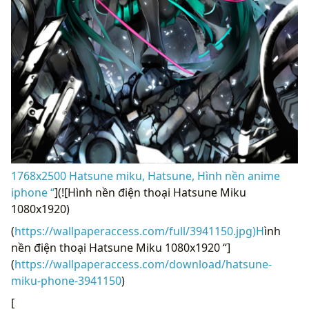
1768x2500 Hatsune miku, Hatsune, Hình nền anime
iphone “
](![Hình nền điện thoại Hatsune Miku
1080x1920)
(
https://wallpaperaccess.com/full/3941150.jpg)H
ình
nền điện thoại Hatsune Miku 1080x1920 “]
(
https://wallpaperaccess.com/download/hatsune-
miku-phone-3941150
)
[