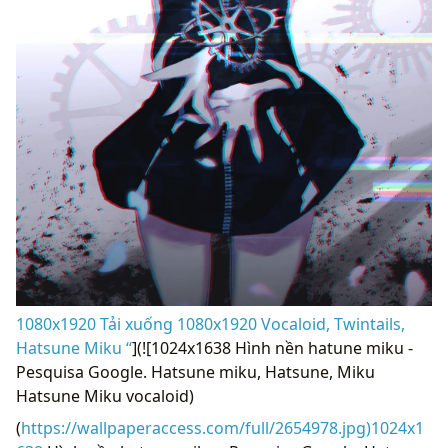
1080x1920 Tải xuống 1080x1920 Vocaloid, Twintails,
Hatsune Miku “
](![1024x1638 Hình nền hatune miku -
Pesquisa Google. Hatsune miku, Hatsune, Miku
Hatsune Miku vocaloid)
(
https://wallpaperaccess.com/full/2654978.jpg)1024x1