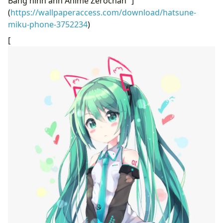
Bảng hình ảnh Anime Zerochan “]
(
https://wallpaperaccess.com/download/hatsune-
miku-phone-3752234
)
[