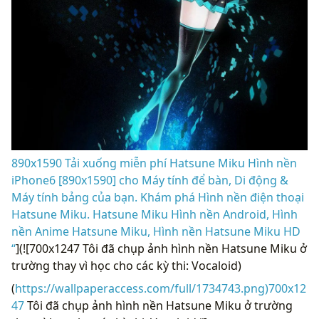
890x1590 Tải xuống miễn phí Hatsune Miku Hình nền
iPhone6 [890x1590] cho Máy tính để bàn, Di động &
Máy tính bảng của bạn. Khám phá Hình nền điện thoại
Hatsune Miku. Hatsune Miku Hình nền Android, Hình
nền Anime Hatsune Miku, Hình nền Hatsune Miku HD
“
](![700x1247 Tôi đã chụp ảnh hình nền Hatsune Miku ở
trường thay vì học cho các kỳ thi: Vocaloid)
(
https://wallpaperaccess.com/full/1734743.png)700x12
47
Tôi đã chụp ảnh hình nền Hatsune Miku ở trường