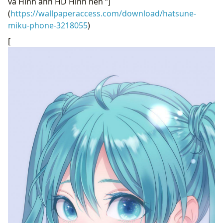
và Hình ảnh HD Hình nền “]
(
https://wallpaperaccess.com/download/hatsune-
miku-phone-3218055
)
[