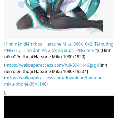
Hình nền điện thoại Hatsune Miku 860x1042, Tải xuống
PNG HD, Hình ảnh PNG trong suốt - PNGitem “
](![Hình
nền điện thoại Hatsune Miku 1080x1920)
(
https://wallpaperaccess.com/full/3941146.jpg)H
ình
nền điện thoại Hatsune Miku 1080x1920 “]
(
https://wallpaperaccess.com/download/hatsune-
miku-phone-3941146
)
[