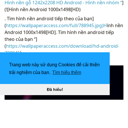
Hình nền gỗ 1242x2208 HD Android - Hình nền nhóm “
]
(![Hình nền Android 1000x1498[HD)
. Tìm hình nền android tiếp theo của bạn]
(
https://wallpaperaccess.com/full/788945.jpg)H
ình nền
Android 1000x1498[HD]. Tìm hình nền android tiếp
theo của bạn “]
(
https://wallpaperaccess.com/download/hd-android-
788945
)
[
Trang web này sử dụng Cookies để cải thiện
trải nghiệm của bạn.
Tìm hiểu thêm
Đã hiểu!