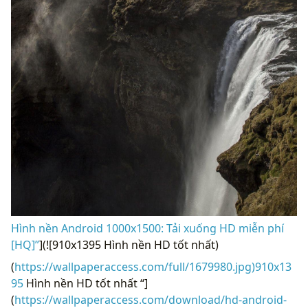
Hình nền Android 1000x1500: Tải xuống HD miễn phí
[HQ]”
](![910x1395 Hình nền HD tốt nhất)
(
https://wallpaperaccess.com/full/1679980.jpg)910x13
95
Hình nền HD tốt nhất “]
(
https://wallpaperaccess.com/download/hd-android-