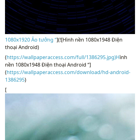
1080x1920 Ảo tưởng “
](![Hình nền 1080x1948 Điện
thoại Android)
(
https://wallpaperaccess.com/full/1386295.jpg)H
ình
nền 1080x1948 Điện thoại Android “]
(
https://wallpaperaccess.com/download/hd-android-
1386295
)
[