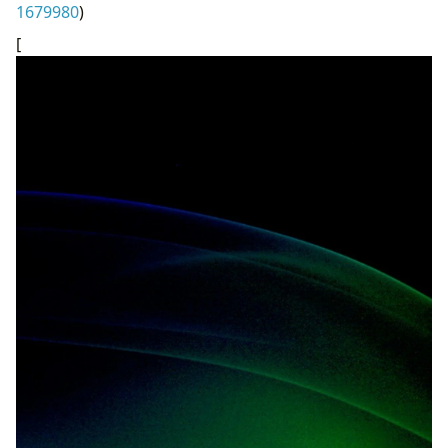
1679980
)
[