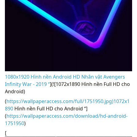
1080x1920 Hình nền Android HD Nhân vật Avengers
Infinity War - 2019 “
](![1072x1890 Hình nền Full HD cho
Android)
(
https://wallpaperaccess.com/full/1751950.jpg)1072x1
890
Hình nền Full HD cho Android “]
(
https://wallpaperaccess.com/download/hd-android-
1751950
)
[