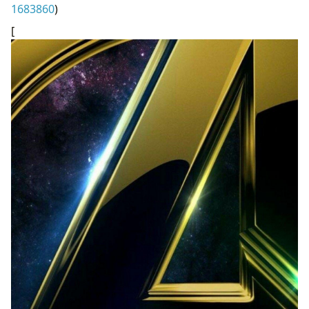
1683860
)
[