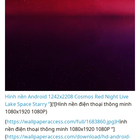
Hình nền Android 1242x2208 Cosmos Red Night Live
Lake Space Starry “
](![Hình nền điện thoại thông minh
1080x1920 1080P)
(
https://wallpaperaccess.com/full/1683860.jpg)H
ình
nền điện thoại thông minh 1080x1920 1080P “]
(
https://wallpaperaccess.com/download/hd-android-