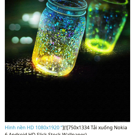
Hình nền HD 1080x1920 “
](![750x1334 Tải xuống Nokia
6 Android HD Slick Stock Wallpaper)