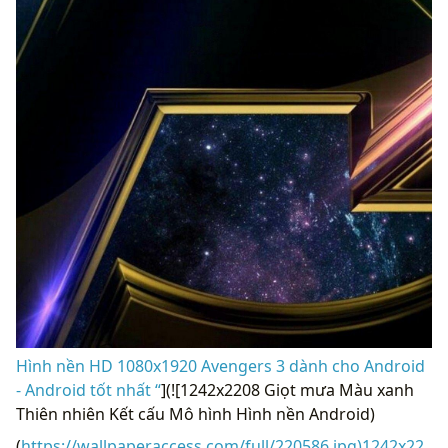
Hình nền HD 1080x1920 Avengers 3 dành cho Android
- Android tốt nhất “
](![1242x2208 Giọt mưa Màu xanh
Thiên nhiên Kết cấu Mô hình Hình nền Android)
(
https://wallpaperaccess.com/full/220586.jpg)1242x22