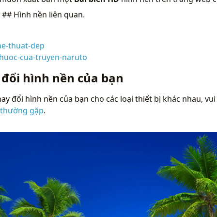
n
## Hình nền liên quan.
e-thuat-dep
-huoc-cua-truyen-naruto
 đổi hình nền của bạn
ay đổi hình nền của bạn cho các loại thiết bị khác nhau, vui
 thường gặp
.