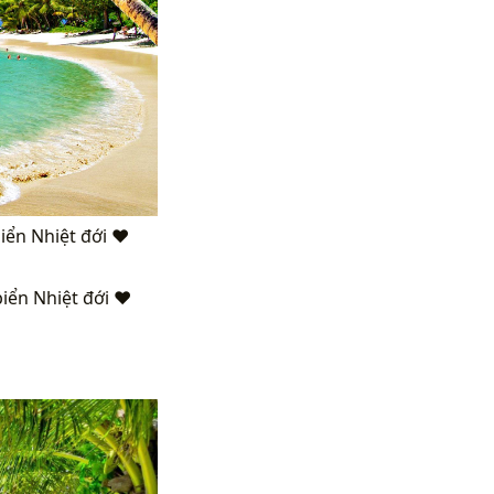
iển Nhiệt đới ❤
iển Nhiệt đới ❤