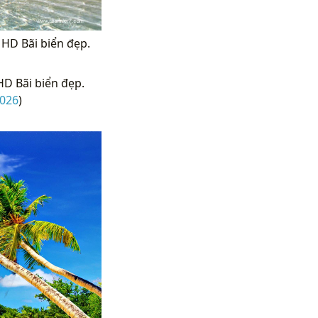
 HD Bãi biển đẹp.
HD Bãi biển đẹp.
9026
)