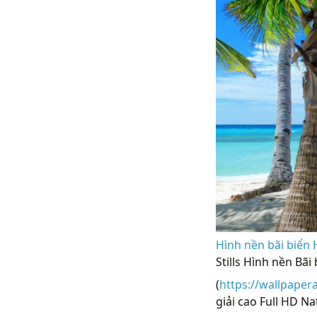
Hình nền bãi biển 
Stills Hình nền Bãi
(
https://wallpaper
giải cao Full HD Na