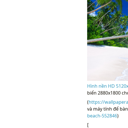
Hình nền HD 5120x3
biển 2880x1800 cho
(
https://wallpaper
và máy tính để bàn 
beach-552846
)
[