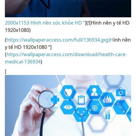
2000x1153 Hình nền sức khỏe HD “
](![Hình nền y tế HD
1920x1080)
(
https://wallpaperaccess.com/full/136934.jpg)H
ình nền
y tế HD 1920x1080 “]
(
https://wallpaperaccess.com/download/health-care-
medical-136934
)
[