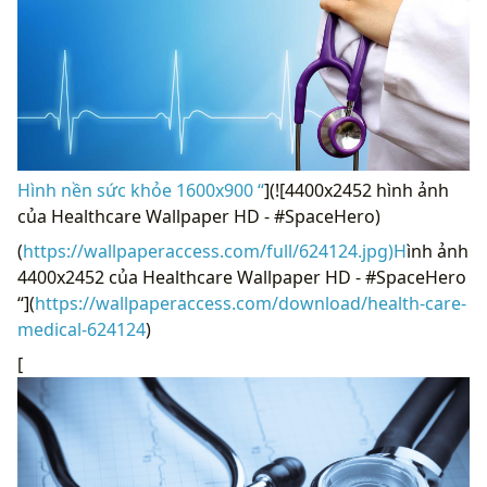
Hình nền sức khỏe 1600x900 “
](![4400x2452 hình ảnh
của Healthcare Wallpaper HD - #SpaceHero)
(
https://wallpaperaccess.com/full/624124.jpg)H
ình ảnh
4400x2452 của Healthcare Wallpaper HD - #SpaceHero
“](
https://wallpaperaccess.com/download/health-care-
medical-624124
)
[