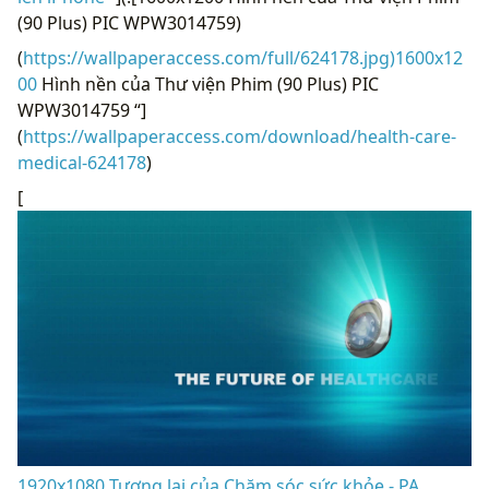
(90 Plus) PIC WPW3014759)
(
https://wallpaperaccess.com/full/624178.jpg)1600x12
00
Hình nền của Thư viện Phim (90 Plus) PIC
WPW3014759 “]
(
https://wallpaperaccess.com/download/health-care-
medical-624178
)
[
1920x1080 Tương lai của Chăm sóc sức khỏe - PA