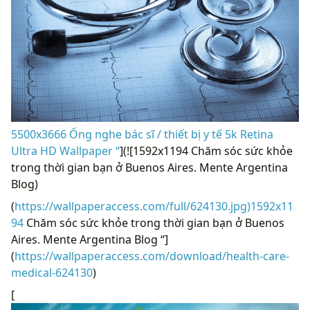
5500x3666 Ống nghe bác sĩ / thiết bị y tế 5k Retina
Ultra HD Wallpaper “
](![1592x1194 Chăm sóc sức khỏe
trong thời gian bạn ở Buenos Aires. Mente Argentina
Blog)
(
https://wallpaperaccess.com/full/624130.jpg)1592x11
94
Chăm sóc sức khỏe trong thời gian bạn ở Buenos
Aires. Mente Argentina Blog “]
(
https://wallpaperaccess.com/download/health-care-
medical-624130
)
[