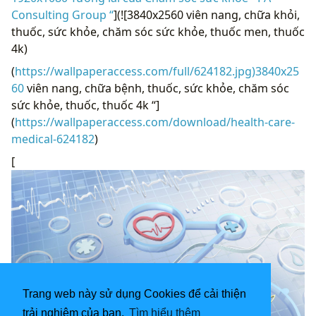
Consulting Group “
](![3840x2560 viên nang, chữa khỏi,
thuốc, sức khỏe, chăm sóc sức khỏe, thuốc men, thuốc
4k)
(
https://wallpaperaccess.com/full/624182.jpg)3840x25
60
viên nang, chữa bệnh, thuốc, sức khỏe, chăm sóc
sức khỏe, thuốc, thuốc 4k “]
(
https://wallpaperaccess.com/download/health-care-
medical-624182
)
[
Trang web này sử dụng Cookies để cải thiện
trải nghiệm của bạn.
Tìm hiểu thêm