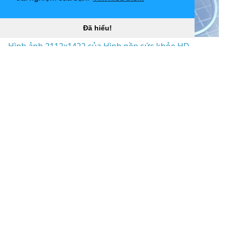
Đã hiểu!
Hình ảnh 2112x1422 của Hình nền sức khỏe HD -
#SpaceHero “
](![1920x1080 STA HealthCare
Communications)
(
https://wallpaperaccess.com/full/186222.jpg)1920x10
80
STA HealthCare Communications “]
(
https://wallpaperaccess.com/download/health-care-
medical-186222
)
[