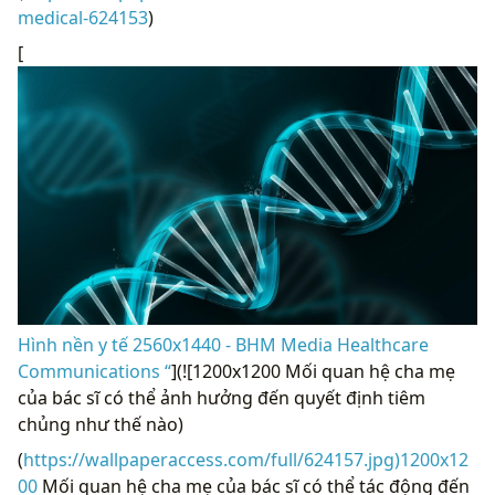
medical-624153
)
[
Hình nền y tế 2560x1440 - BHM Media Healthcare
Communications “
](![1200x1200 Mối quan hệ cha mẹ
của bác sĩ có thể ảnh hưởng đến quyết định tiêm
chủng như thế nào)
(
https://wallpaperaccess.com/full/624157.jpg)1200x12
00
Mối quan hệ cha mẹ của bác sĩ có thể tác động đến