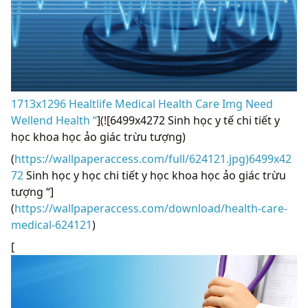
1713x1296 Healtlife Medical Health Care Img Need
Wellend Health “
](![6499x4272 Sinh học y tế chi tiết y
học khoa học ảo giác trừu tượng)
(
https://wallpaperaccess.com/full/624121.jpg)6499x42
72
Sinh học y học chi tiết y học khoa học ảo giác trừu
tượng “]
(
https://wallpaperaccess.com/download/health-care-
medical-624121
)
[