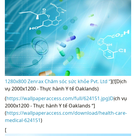
1280x800 Zenrax Chăm sóc sức khỏe Pvt. Ltd “
](![Dịch
vụ 2000x1200 - Thực hành Y tế Oaklands)
(
https://wallpaperaccess.com/full/624151.jpg)D
ịch vụ
2000x1200 - Thực hành Y tế Oaklands “]
(
https://wallpaperaccess.com/download/health-care-
medical-624151
)
[