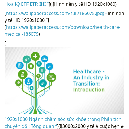
Hoa Kỳ ETF ETF: IHI “
](![Hình nền y tế HD 1920x1080)
(
https://wallpaperaccess.com/full/186075.jpg)H
ình nền
y tế HD 1920x1080 “]
(
https://wallpaperaccess.com/download/health-care-
medical-186075
)
[
1920x1080 Ngành chăm sóc sức khỏe trong Phân tích
chuyển đổi: Tổng quan “
](![3000x2000 y tế # cuộc hẹn #