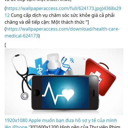
(
https://wallpaperaccess.com/full/624173.jpg)4368x29
12
Cung cấp dịch vụ chăm sóc sức khỏe giá cả phải
chăng và dễ tiếp cận: Một thách thức “]
(
https://wallpaperaccess.com/download/health-care-
medical-624173
)
[
1920x1080 Apple muốn bạn đưa hồ sơ y tế của mình
lên iPhone “
](![1600x1200 Hình nền của Thư viện Phim