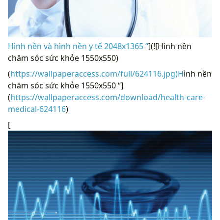
Hình nền và hình nền y tế 2048x1365 “
](![Hình nền
chăm sóc sức khỏe 1550x550)
(
https://wallpaperaccess.com/full/624116.jpg)H
ình nền
chăm sóc sức khỏe 1550x550 “]
(
https://wallpaperaccess.com/download/health-care-
medical-624116
)
[