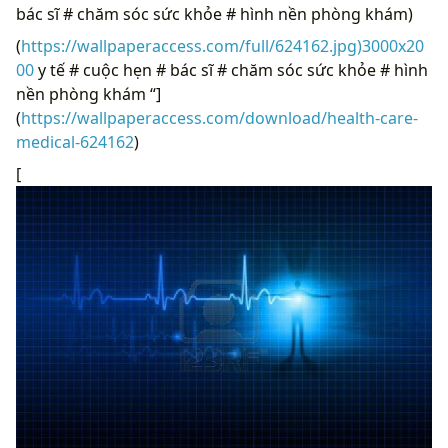
bác sĩ # chăm sóc sức khỏe # hình nền phòng khám)
(
https://wallpaperaccess.com/full/624162.jpg)3000x20
00
y tế # cuộc hẹn # bác sĩ # chăm sóc sức khỏe # hình
nền phòng khám “]
(
https://wallpaperaccess.com/download/health-care-
medical-624162
)
[