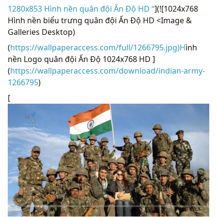
1280x853 Hình nền quân đội Ấn Độ HD “
](![1024x768
Hình nền biểu trưng quân đội Ấn Độ HD <Image &
Galleries Desktop)
(
https://wallpaperaccess.com/full/1266795.jpg)H
ình
nền Logo quân đội Ấn Độ 1024x768 HD ]
(
https://wallpaperaccess.com/download/indian-army-
1266795
)
[