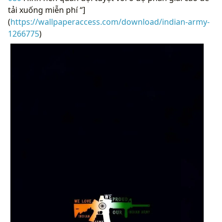
tải xuống miễn phí “]
(
https://wallpaperaccess.com/download/indian-army-
1266775
)