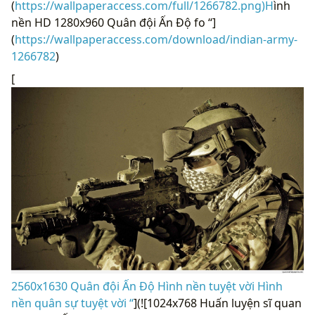
(
https://wallpaperaccess.com/full/1266782.png)H
ình
nền HD 1280x960 Quân đội Ấn Độ fo “]
(
https://wallpaperaccess.com/download/indian-army-
1266782
)
[
2560x1630 Quân đội Ấn Độ Hình nền tuyệt vời Hình
nền quân sự tuyệt vời “
](![1024x768 Huấn luyện sĩ quan