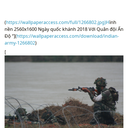
(
https://wallpaperaccess.com/full/1266802.jpg)H
ình
nền 2560x1600 Ngày quốc khánh 2018 Với Quân đội Ấn
Độ “](
https://wallpaperaccess.com/download/indian-
army-1266802
)
[