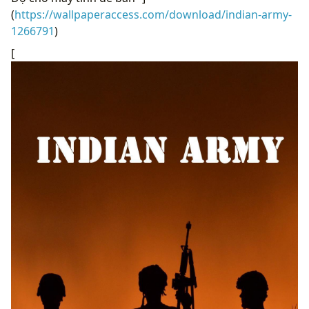
(
https://wallpaperaccess.com/download/indian-army-
1266791
)
[