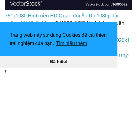
751x1080 Hình nền HD Quân đội Ấn Độ 1080p Tải
xuống (2019) Soldier “
](![1920x1080 Hình bóng quân
đội Ấn Độ)
Trang web này sử dụng Cookies để cải thiện
(
https://wallpaperaccess.com/full/1266810.jpg)1920x1
trải nghiệm của bạn.
Tìm hiểu thêm
080
Hình bóng quân đội Ấn Độ “]
(
https://wallpaperaccess.com/download/indian-army-
1266810
)
Đã hiểu!
[