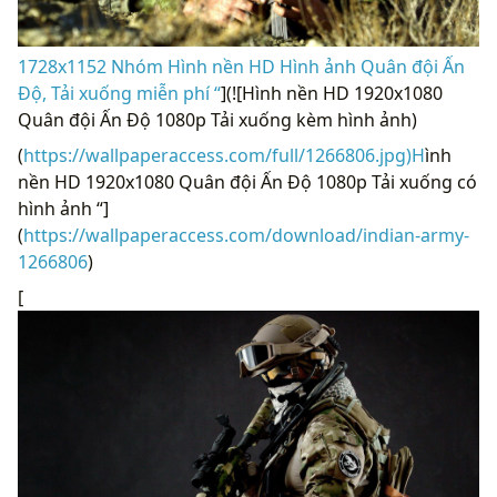
1728x1152 Nhóm Hình nền HD Hình ảnh Quân đội Ấn
Độ, Tải xuống miễn phí “
](![Hình nền HD 1920x1080
Quân đội Ấn Độ 1080p Tải xuống kèm hình ảnh)
(
https://wallpaperaccess.com/full/1266806.jpg)H
ình
nền HD 1920x1080 Quân đội Ấn Độ 1080p Tải xuống có
hình ảnh “]
(
https://wallpaperaccess.com/download/indian-army-
1266806
)
[