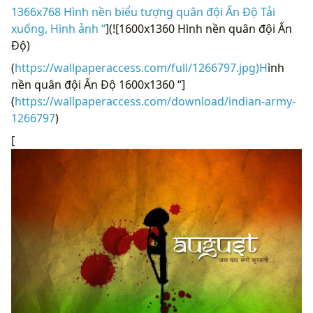
1366x768 Hình nền biểu tượng quân đội Ấn Độ Tải
xuống, Hình ảnh “
](![1600x1360 Hình nền quân đội Ấn
Độ)
(
https://wallpaperaccess.com/full/1266797.jpg)H
ình
nền quân đội Ấn Độ 1600x1360 “]
(
https://wallpaperaccess.com/download/indian-army-
1266797
)
[