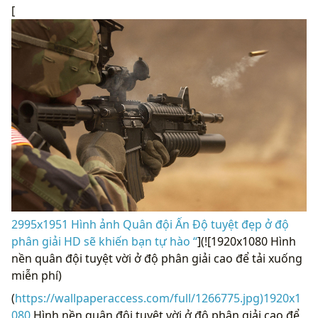
[
2995x1951 Hình ảnh Quân đội Ấn Độ tuyệt đẹp ở độ
phân giải HD sẽ khiến bạn tự hào “
](![1920x1080 Hình
nền quân đội tuyệt vời ở độ phân giải cao để tải xuống
miễn phí)
(
https://wallpaperaccess.com/full/1266775.jpg)1920x1
080
Hình nền quân đội tuyệt vời ở độ phân giải cao để