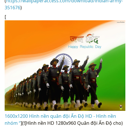
(
https://wallpaperaccess.com/download/indian-army-
351676
)
[
1600x1200 Hình nền quân đội Ấn Độ HD - Hình nền
nhóm “
](![Hình nền HD 1280x960 Quân đội Ấn Độ cho)