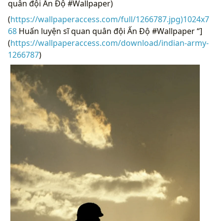
quân đội Ấn Độ #Wallpaper)
(
https://wallpaperaccess.com/full/1266787.jpg)1024x7
68
Huấn luyện sĩ quan quân đội Ấn Độ #Wallpaper “]
(
https://wallpaperaccess.com/download/indian-army-
1266787
)