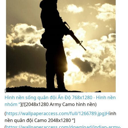
[
Hình nền sống quân đội Ấn Độ 768x1280 - Hình nền
nhóm “
](![2048x1280 Army Camo hình nền)
(
https://wallpaperaccess.com/full/1266789.jpg)H
ình
nền quân đội Camo 2048x1280 “]
(
https://wallpaperaccess.com/download/indian-army-