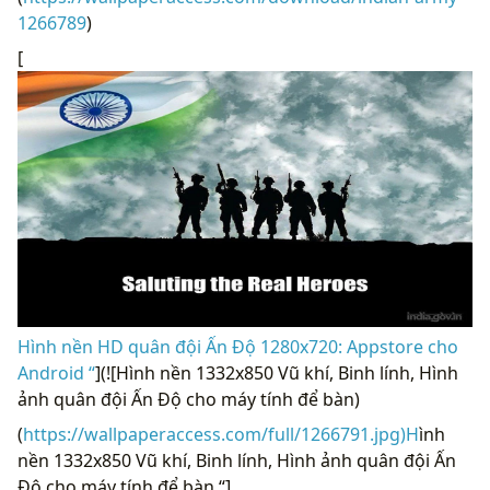
1266789
)
[
Hình nền HD quân đội Ấn Độ 1280x720: Appstore cho
Android “
](![Hình nền 1332x850 Vũ khí, Binh lính, Hình
ảnh quân đội Ấn Độ cho máy tính để bàn)
(
https://wallpaperaccess.com/full/1266791.jpg)H
ình
nền 1332x850 Vũ khí, Binh lính, Hình ảnh quân đội Ấn
Độ cho máy tính để bàn “]