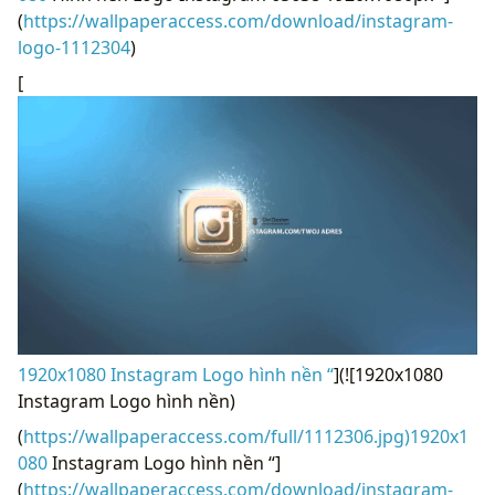
(
https://wallpaperaccess.com/download/instagram-
logo-1112304
)
[
1920x1080 Instagram Logo hình nền “
](![1920x1080
Instagram Logo hình nền)
(
https://wallpaperaccess.com/full/1112306.jpg)1920x1
080
Instagram Logo hình nền “]
(
https://wallpaperaccess.com/download/instagram-