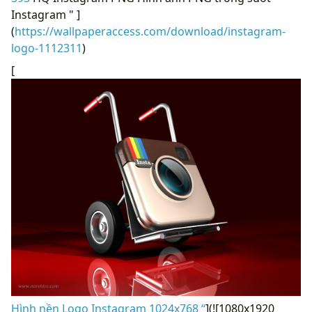
Instagram " ]
(
https://wallpaperaccess.com/download/instagram-
logo-1112311
)
[
Hình nền Logo Instagram 1024x768 “
](![1080x1920