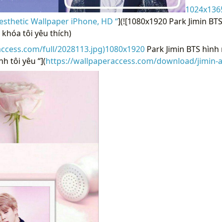
1024x1365
Aesthetic Wallpaper iPhone, HD “
](![1080x1920 Park Jimin BT
khóa tôi yêu thích)
access.com/full/2028113.jpg)1080x1920
Park Jimin BTS hìn
h tôi yêu “](
https://wallpaperaccess.com/download/jimin-a