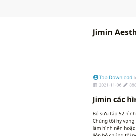
Jimin Aest
Top Download
t
2021-11-06
88
Jimin các h
Bộ sưu tập 52 hình
Chúng tôi hy vọng 
làm hình nền hoặc 
liên hệ chúng tôi