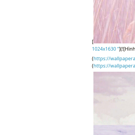
[
1024x1630 “
](![Hì
(
https://wallpaper
(
https://wallpaper