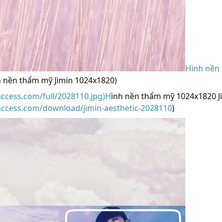
Hình nền 
nh nền thẩm mỹ Jimin 1024x1820)
access.com/full/2028110.jpg)H
ình nền thẩm mỹ 1024x1820 Ji
access.com/download/jimin-aesthetic-2028110
)