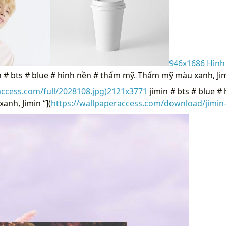
946x1686 Hình
in # bts # blue # hình nền # thẩm mỹ. Thẩm mỹ màu xanh, Ji
access.com/full/2028108.jpg)2121x3771
jimin # bts # blue #
nh, Jimin “](
https://wallpaperaccess.com/download/jimin