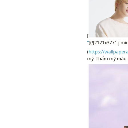
[
“
](![2121x3771 jim
(
https://wallpaper
mỹ. Thẩm mỹ màu xa