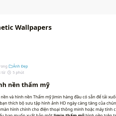
hetic Wallpapers
rong
Ảnh Đẹp
8 từ
5 phút
ình nền thẩm mỹ
 nền và hình nền Thẩm mỹ Jimin hàng đầu có sẵn để tải xuố
bạn thích bộ sưu tập hình ảnh HD ngày càng tăng của chún
màn hình chính cho điện thoại thông minh hoặc máy tính c
 nếu bạn muốn xuất bản một
Jimin thẩm mỹ
hình nền trên t