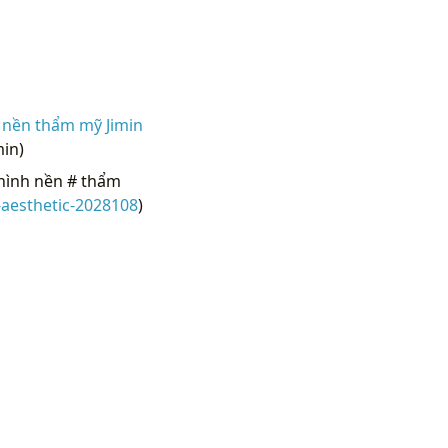
 nền thẩm mỹ Jimin
min)
 hình nền # thẩm
-aesthetic-2028108
)