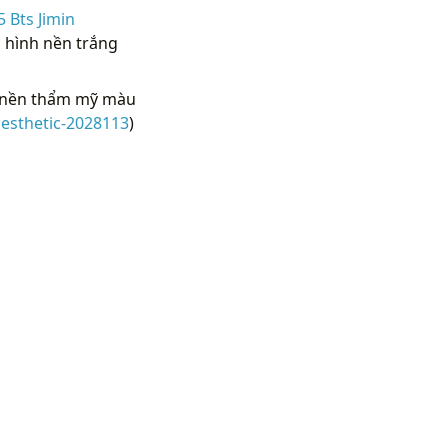
 Bts Jimin
S hình nền trắng
h nền thẩm mỹ màu
esthetic-2028113
)