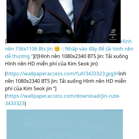
[
Hình
nền 736x1106 Bts Jin ☺ :: Nhấp vào đây để tải hình nền
dễ thương “
](![Hình nền 1080x2340 BTS Jin: Tải xuống
Hình nền HD miễn phí của Kim Seok jin)
(
https://wallpaperaccess.com/full/3433323.jpg)H
ình
nền 1080x2340 BTS Jin: Tải xuống Hình nền HD miễn
phí của Kim Seok jin “]
(
https://wallpaperaccess.com/download/jin-cute-
3433323
)