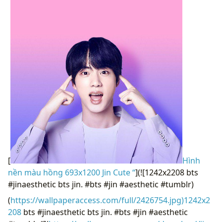
[
Hình
nền màu hồng 693x1200 Jin Cute “
](![1242x2208 bts
#jinaesthetic bts jin. #bts #jin #aesthetic #tumblr)
(
https://wallpaperaccess.com/full/2426754.jpg)1242x2
208
bts #jinaesthetic bts jin. #bts #jin #aesthetic