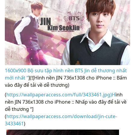
1600x900 Bộ sưu tập hình nền BTS Jin dễ thương nhất
mới nhất “
](![Hình nền JIN 736x1308 cho iPhone :: Bấm
vào đây để tải về dễ thương)
(
https://wallpaperaccess.com/full/3433461.jpg)H
ình
nền JIN 736x1308 cho iPhone :: Nhấp vào đây để tải về
dễ thương “]
(
https://wallpaperaccess.com/download/jin-cute-
3433461
)