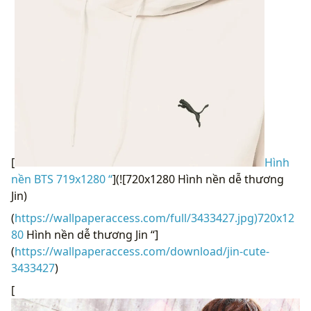
[
Hình
nền BTS 719x1280 “
](![720x1280 Hình nền dễ thương
Jin)
(
https://wallpaperaccess.com/full/3433427.jpg)720x12
80
Hình nền dễ thương Jin “]
(
https://wallpaperaccess.com/download/jin-cute-
3433427
)
[