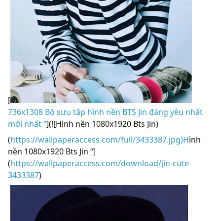
[
736x1308 Bộ sưu tập hình nền BTS Jin đáng yêu nhất
mới nhất “
](![Hình nền 1080x1920 Bts Jin)
(
https://wallpaperaccess.com/full/3433387.jpg)H
ình
nền 1080x1920 Bts Jin “]
(
https://wallpaperaccess.com/download/jin-cute-
3433387
)