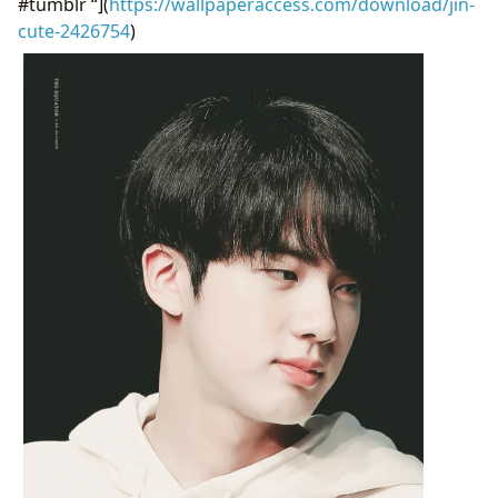
#tumblr “](
https://wallpaperaccess.com/download/jin-
cute-2426754
)