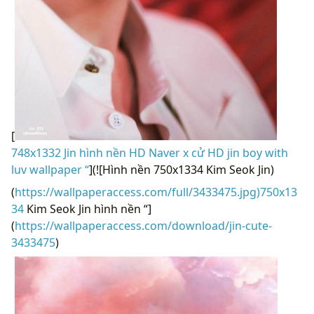
[
748x1332 Jin hình nền HD Naver x cử HD jin boy with
luv wallpaper “
](![Hình nền 750x1334 Kim Seok Jin)
(
https://wallpaperaccess.com/full/3433475.jpg)750x13
34
Kim Seok Jin hình nền “]
(
https://wallpaperaccess.com/download/jin-cute-
3433475
)