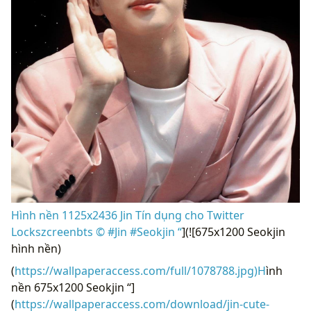
Hình nền 1125x2436 Jin Tín dụng cho Twitter
Lockszcreenbts © #Jin #Seokjin “
](![675x1200 Seokjin
hình nền)
(
https://wallpaperaccess.com/full/1078788.jpg)H
ình
nền 675x1200 Seokjin “]
(
https://wallpaperaccess.com/download/jin-cute-