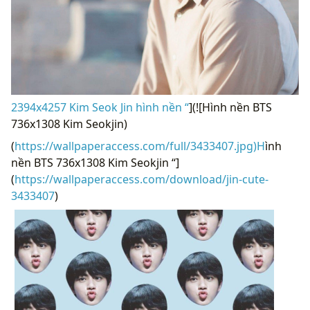
2394x4257 Kim Seok Jin hình nền “
](![Hình nền BTS
736x1308 Kim Seokjin)
(
https://wallpaperaccess.com/full/3433407.jpg)H
ình
nền BTS 736x1308 Kim Seokjin “]
(
https://wallpaperaccess.com/download/jin-cute-
3433407
)