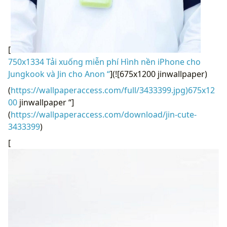
[
750x1334 Tải xuống miễn phí Hình nền iPhone cho
Jungkook và Jin cho Anon “
](![675x1200 jinwallpaper)
(
https://wallpaperaccess.com/full/3433399.jpg)675x12
00
jinwallpaper “]
(
https://wallpaperaccess.com/download/jin-cute-
3433399
)
[