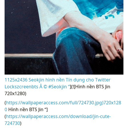
1125x2436 Seokjin hình nền Tín dụng cho Twitter
Lockszcreenbts Â © #Seokjin “
](![Hình nền BTS Jin
720x1280)
(
https://wallpaperaccess.com/full/724730.jpg)720x128
0
Hình nền BTS Jin “]
(
https://wallpaperaccess.com/download/jin-cute-
724730
)