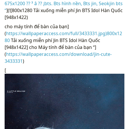
675x1200 ?? ³ â ?? ¡bts. Bts hình nền, Bts jin, Seokjin bts
“
](![800x1280 Tải xuống miễn phí Jin BTS Idol Hàn Quốc
[948x1422)
cho máy tính để bàn của bạn]
(
https://wallpaperaccess.com/full/3433331.jpg)800x12
80
Tải xuống miễn phí Jin BTS Idol Hàn Quốc
[948x1422] cho Máy tính để bàn của bạn “]
(
https://wallpaperaccess.com/download/jin-cute-
3433331
)
[