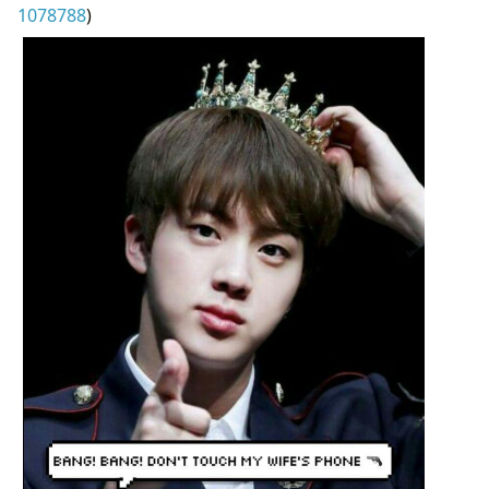
1078788
)