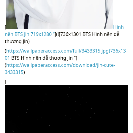
[
Hình
nền BTS Jin 719x1280 “
](![736x1301 BTS Hình nền dễ
thương Jin)
(
https://wallpaperaccess.com/full/3433315.jpg)736x13
01
BTS Hình nền dễ thương Jin “]
(
https://wallpaperaccess.com/download/jin-cute-
3433315
)
[