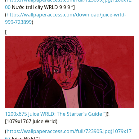
00
Nước trái cây WRLD 9 9 9 “]
(
https://wallpaperaccess.com/download/juice-wrld-
999-723899
)
[
1200x675 Juice WRLD: The Starter’s Guide “
](!
[1079x1767 Juice Wrld)
(
https://wallpaperaccess.com/full/723905.jpg)1079x17
67
Juice Wrld “]