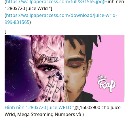
(
https://wallpaperaccess.com/full/831565.jpg)H
ình nền
1280x720 Juice Wrld “]
(
https://wallpaperaccess.com/download/juice-wrld-
999-831565
)
[
Hình nền 1280x720 Juice WRLD “
](![1600x900 cho Juice
Wrld, Mega Streaming Numbers và )