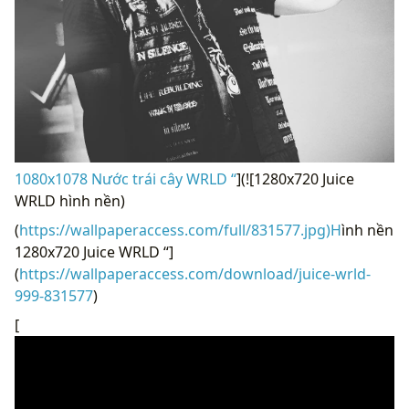
1080x1078 Nước trái cây WRLD “
](![1280x720 Juice
WRLD hình nền)
(
https://wallpaperaccess.com/full/831577.jpg)H
ình nền
1280x720 Juice WRLD “]
(
https://wallpaperaccess.com/download/juice-wrld-
999-831577
)
[