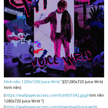
Hình nền 1200x1200 Juice Wrld “
](![1280x720 Juice Wrld
hình nền)
(
https://wallpaperaccess.com/full/831542.jpg)H
ình nền
1280x720 Juice Wrld “]
(
https://wallpaperaccess.com/download/juice-wrld-