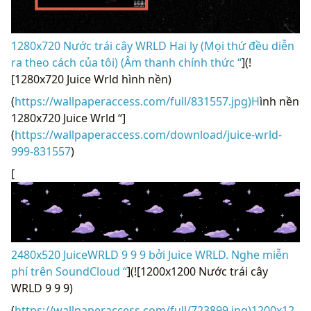
1280x720 Nước trái cây WRLD Hai ly (Mọi thứ đều diễn
ra theo cách của tôi) (Âm thanh chính thức “
](!
[1280x720 Juice Wrld hình nền)
(
https://wallpaperaccess.com/full/831557.jpg)H
ình nền
1280x720 Juice Wrld “]
(
https://wallpaperaccess.com/download/juice-wrld-
999-831557
)
[
2480x520 JuiceWRLD 9 9 9 bởi Juice WRLD. Nghe miễn
phí trên SoundCloud “
](![1200x1200 Nước trái cây
WRLD 9 9 9)
(
https://wallpaperaccess.com/full/723899.jpg)1200x12