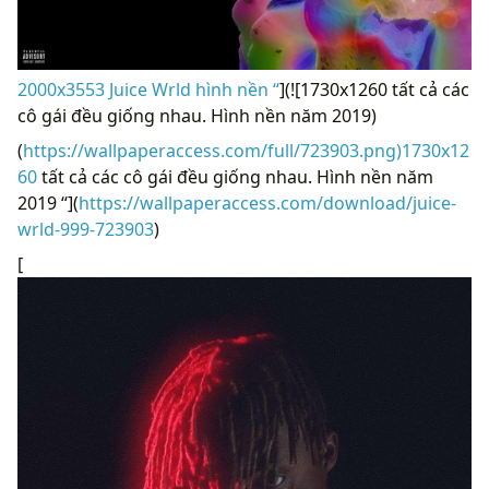
2000x3553 Juice Wrld hình nền “
](![1730x1260 tất cả các
cô gái đều giống nhau. Hình nền năm 2019)
(
https://wallpaperaccess.com/full/723903.png)1730x12
60
tất cả các cô gái đều giống nhau. Hình nền năm
2019 “](
https://wallpaperaccess.com/download/juice-
wrld-999-723903
)
[