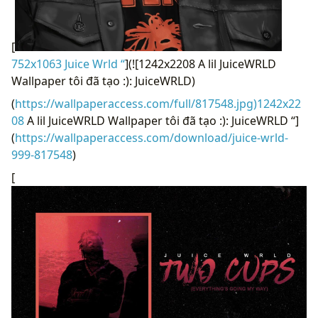
[
752x1063 Juice Wrld “
](![1242x2208 A lil JuiceWRLD
Wallpaper tôi đã tạo :): JuiceWRLD)
(
https://wallpaperaccess.com/full/817548.jpg)1242x22
08
A lil JuiceWRLD Wallpaper tôi đã tạo :): JuiceWRLD “]
(
https://wallpaperaccess.com/download/juice-wrld-
999-817548
)
[