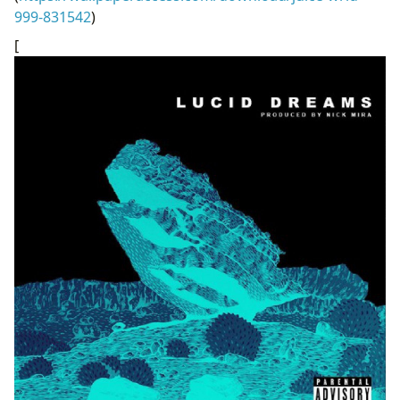
999-831542
)
[