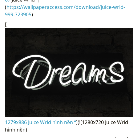
(
https://wallpaperaccess.com/download/juice-wrld-
999-723905
)
[
1279x886 Juice Wrld hình nền “
](![1280x720 Juice Wrld
hình nền)