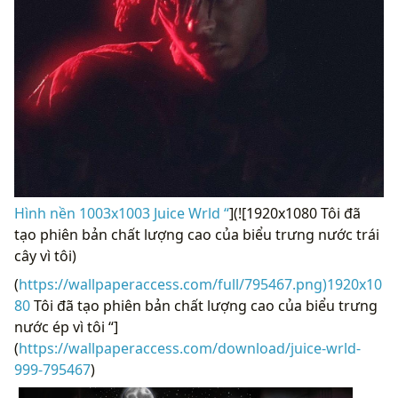
Hình nền 1003x1003 Juice Wrld “
](![1920x1080 Tôi đã
tạo phiên bản chất lượng cao của biểu trưng nước trái
cây vì tôi)
(
https://wallpaperaccess.com/full/795467.png)1920x10
80
Tôi đã tạo phiên bản chất lượng cao của biểu trưng
nước ép vì tôi “]
(
https://wallpaperaccess.com/download/juice-wrld-
999-795467
)