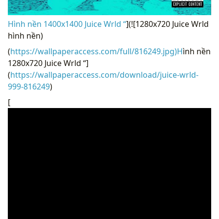
Hình nền 1400x1400 Juice Wrld “
](![1280x720 Juice Wrld
hình nền)
(
https://wallpaperaccess.com/full/816249.jpg)H
ình nền
1280x720 Juice Wrld “]
(
https://wallpaperaccess.com/download/juice-wrld-
999-816249
)
[