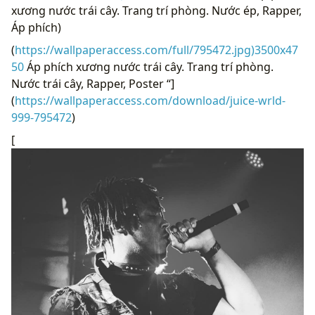
xương nước trái cây. Trang trí phòng. Nước ép, Rapper,
Áp phích)
(
https://wallpaperaccess.com/full/795472.jpg)3500x47
50
Áp phích xương nước trái cây. Trang trí phòng.
Nước trái cây, Rapper, Poster “]
(
https://wallpaperaccess.com/download/juice-wrld-
999-795472
)
[