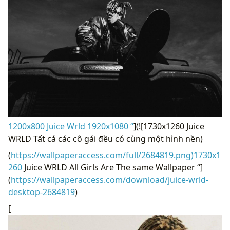
1200x800 Juice Wrld 1920x1080 “
](![1730x1260 Juice
WRLD Tất cả các cô gái đều có cùng một hình nền)
(
https://wallpaperaccess.com/full/2684819.png)1730x1
260
Juice WRLD All Girls Are The same Wallpaper “]
(
https://wallpaperaccess.com/download/juice-wrld-
desktop-2684819
)
[