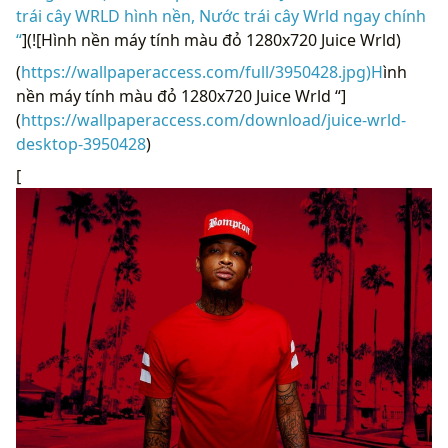
trái cây WRLD hình nền, Nước trái cây Wrld ngay chính
“
](![Hình nền máy tính màu đỏ 1280x720 Juice Wrld)
(
https://wallpaperaccess.com/full/3950428.jpg)H
ình
nền máy tính màu đỏ 1280x720 Juice Wrld “]
(
https://wallpaperaccess.com/download/juice-wrld-
desktop-3950428
)
[