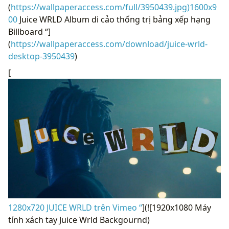
(
https://wallpaperaccess.com/full/3950439.jpg)1600x9
00
Juice WRLD Album di cảo thống trị bảng xếp hạng
Billboard “]
(
https://wallpaperaccess.com/download/juice-wrld-
desktop-3950439
)
[
1280x720 JUICE WRLD trên Vimeo “
](![1920x1080 Máy
tính xách tay Juice Wrld Backgournd)