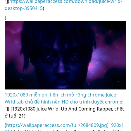
“](
https://wallpaperaccess.com/download/juice-wrld-
desktop-3950415
)
[
1920x1080 miễn phí tiện ích mở rộng chrome Juice
Wrld tab chủ đề hình nền HD cho trình duyệt chrome!
“
](![1920x1080 Juice Wrld, Up And Coming Rapper, chết
ở tuổi 21)
(
https://wallpaperaccess.com/full/2684809.jpg)1920x1