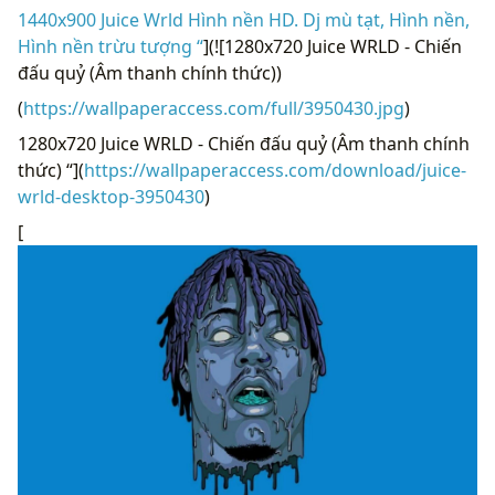
1440x900 Juice Wrld Hình nền HD. Dj mù tạt, Hình nền,
Hình nền trừu tượng “
](![1280x720 Juice WRLD - Chiến
đấu quỷ (Âm thanh chính thức))
(
https://wallpaperaccess.com/full/3950430.jpg
)
1280x720 Juice WRLD - Chiến đấu quỷ (Âm thanh chính
thức) “](
https://wallpaperaccess.com/download/juice-
wrld-desktop-3950430
)
[