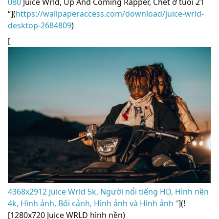
080
Juice Wrld, Up And Coming Rapper, Chết ở tuổi 21
“](
https://wallpaperaccess.com/download/juice-wrld-
desktop-2684809
)
[
4368x2912 Juice Wrld 5k, Người nổi tiếng HD, Hình nền
4k, Hình ảnh, Bối cảnh, Hình ảnh và Hình ảnh “
](!
[1280x720 Juice WRLD hình nền)