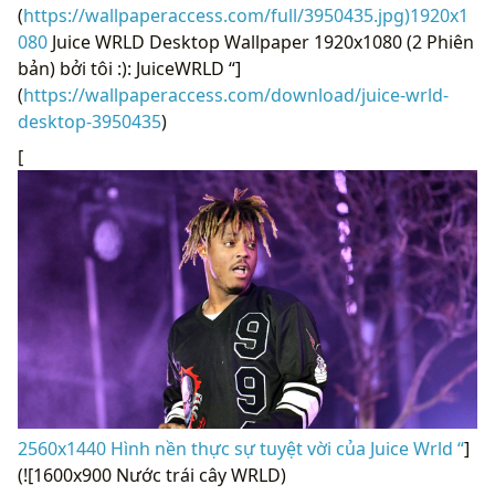
(
https://wallpaperaccess.com/full/3950435.jpg)1920x1
080
Juice WRLD Desktop Wallpaper 1920x1080 (2 Phiên
bản) bởi tôi :): JuiceWRLD “]
(
https://wallpaperaccess.com/download/juice-wrld-
desktop-3950435
)
[
2560x1440 Hình nền thực sự tuyệt vời của Juice Wrld “
]
(![1600x900 Nước trái cây WRLD)