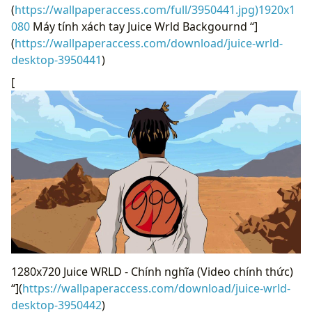
(
https://wallpaperaccess.com/full/3950441.jpg)1920x1
080
Máy tính xách tay Juice Wrld Backgournd “]
(
https://wallpaperaccess.com/download/juice-wrld-
desktop-3950441
)
[
1280x720 Juice WRLD - Chính nghĩa (Video chính thức)
“](
https://wallpaperaccess.com/download/juice-wrld-
desktop-3950442
)