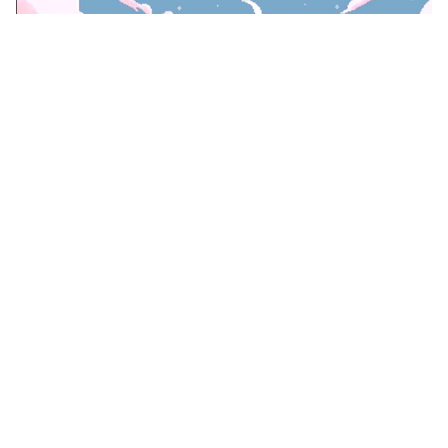
1280x720 MIỄN PHÍ) Juice Wrld Type Beat - Sadazier Ft
Trippie Redd. Châu Á. Ty miễn phí. Nền nghệ thuật
pixel, Hình nền anime sống, Hình nền phong cảnh "
](!
[1600x900 Rapper Juice WRLD chết sau khi được cấp
cứu y tế tại Chicago)
(
https://wallpaperaccess.com/full/2256784.jpg)1600x9
00
Rapper Juice WRLD chết sau khi được cấp cứu y tế
tại Sân bay Midway của Chicago “]