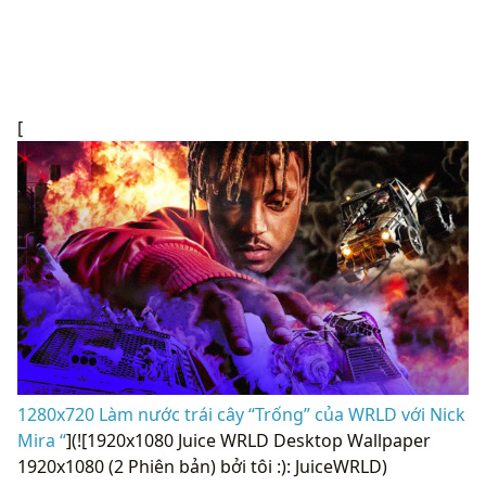
[
1280x720 Làm nước trái cây “Trống” của WRLD với Nick
Mira “
](![1920x1080 Juice WRLD Desktop Wallpaper
1920x1080 (2 Phiên bản) bởi tôi :): JuiceWRLD)