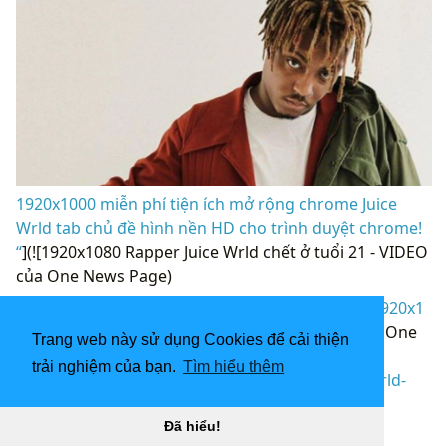
1920x1000 miễn phí tiện ích mở rộng chrome Juice
Wrld tab chủ đề hình nền HD cho trình duyệt chrome!
“
](![1920x1080 Rapper Juice Wrld chết ở tuổi 21 - VIDEO
của One News Page)
(
https://wallpaperaccess.com/full/3950453.jpg)1920x1
080
Rapper Juice Wrld chết ở tuổi 21 - VIDEO của One
Trang web này sử dụng Cookies để cải thiện
News Page “]
trải nghiệm của bạn.
Tìm hiểu thêm
(
https://wallpaperaccess.com/download/juice-wrld-
desktop-3950453
)
Đã hiểu!
[