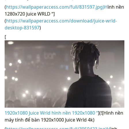
(
https://wallpaperaccess.com/full/831597.jpg)H
ình nền
1280x720 Juice WRLD “]
(
https://wallpaperaccess.com/download/juice-wrld-
desktop-831597
)
[
1920x1080 Juice Wrld hình nền 1920x1080 “
](![Hình nền
máy tính để bàn 1920x1000 Juice Wrld 4k)
(
https://wallpaperaccess.com/full/3950423.jpg)H
ình