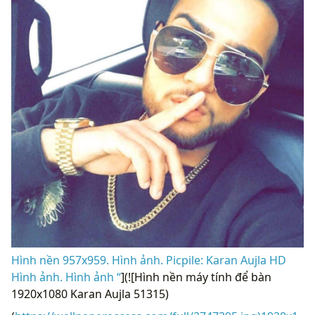
Hình nền 957x959. Hình ảnh. Picpile: Karan Aujla HD
Hình ảnh. Hình ảnh “
](![Hình nền máy tính để bàn
1920x1080 Karan Aujla 51315)