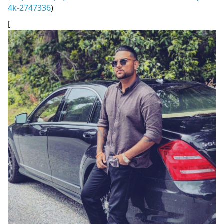
4k-2747336
)
[