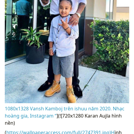
1080x1328 Vansh Kamboj trên ishuu năm 2020. Nhạc
hoàng gia, Instagram “
](![720x1280 Karan Aujla hình
nền)
(
https://wallpaperaccess.com/full/2747391.jpg)H
ình