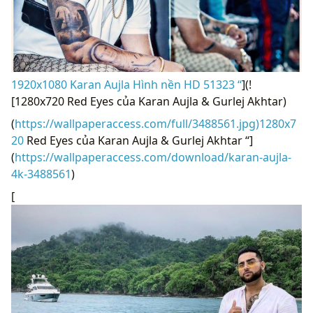
1920x1080 Karan Aujla Hình nền HD 51323 “
](!
[1280x720 Red Eyes của Karan Aujla & Gurlej Akhtar)
(
https://wallpaperaccess.com/full/3488561.jpg)1280x7
20
Red Eyes của Karan Aujla & Gurlej Akhtar “]
(
https://wallpaperaccess.com/download/karan-aujla-
4k-3488561
)
[