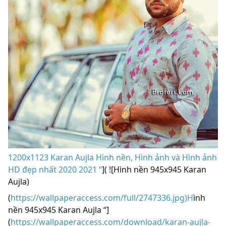
1200x1123 Karan Aujla Hình nền, Hình ảnh và Hình ảnh
HD đẹp nhất 2020 2021 “
]( ![Hình nền 945x945 Karan
Aujla)
(
https://wallpaperaccess.com/full/2747336.jpg)H
ình
nền 945x945 Karan Aujla “]
(
https://wallpaperaccess.com/download/karan-aujla-