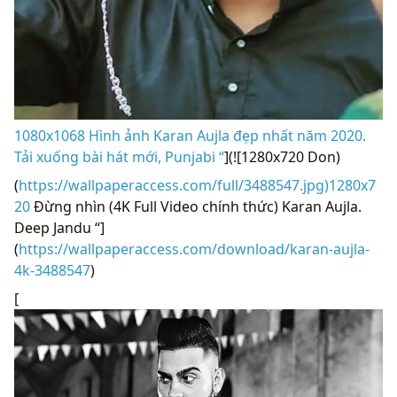
1080x1068 Hình ảnh Karan Aujla đẹp nhất năm 2020.
Tải xuống bài hát mới, Punjabi “
](![1280x720 Don)
(
https://wallpaperaccess.com/full/3488547.jpg)1280x7
20
Đừng nhìn (4K Full Video chính thức) Karan Aujla.
Deep Jandu “]
(
https://wallpaperaccess.com/download/karan-aujla-
4k-3488547
)
[