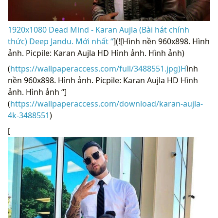
1920x1080 Dead Mind - Karan Aujla (Bài hát chính
thức) Deep Jandu. Mới nhất “
](![Hình nền 960x898. Hình
ảnh. Picpile: Karan Aujla HD Hình ảnh. Hình ảnh)
(
https://wallpaperaccess.com/full/3488551.jpg)H
ình
nền 960x898. Hình ảnh. Picpile: Karan Aujla HD Hình
ảnh. Hình ảnh “]
(
https://wallpaperaccess.com/download/karan-aujla-
4k-3488551
)
[