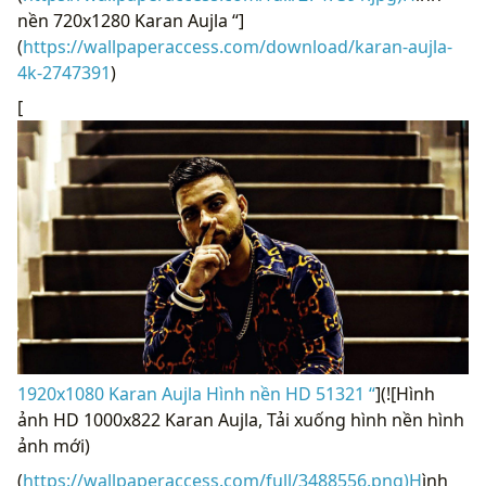
nền 720x1280 Karan Aujla “]
(
https://wallpaperaccess.com/download/karan-aujla-
4k-2747391
)
[
1920x1080 Karan Aujla Hình nền HD 51321 “
](![Hình
ảnh HD 1000x822 Karan Aujla, Tải xuống hình nền hình
ảnh mới)
(
https://wallpaperaccess.com/full/3488556.png)H
ình