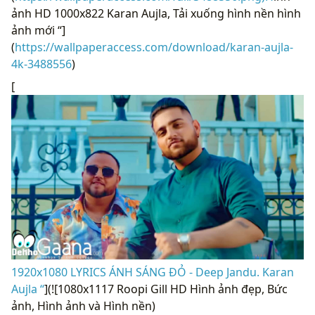
ảnh HD 1000x822 Karan Aujla, Tải xuống hình nền hình
ảnh mới “]
(
https://wallpaperaccess.com/download/karan-aujla-
4k-3488556
)
[
1920x1080 LYRICS ÁNH SÁNG ĐỎ - Deep Jandu. Karan
Aujla “
](![1080x1117 Roopi Gill HD Hình ảnh đẹp, Bức
ảnh, Hình ảnh và Hình nền)