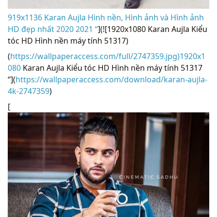
919x1136 Karan Aujla Hình nền, Hình ảnh và Hình ảnh
HD đẹp nhất 2020 2021 “
](![1920x1080 Karan Aujla Kiểu
tóc HD Hình nền máy tính 51317)
(
https://wallpaperaccess.com/full/2747359.jpg)1920x1
080
Karan Aujla Kiểu tóc HD Hình nền máy tính 51317
“](
https://wallpaperaccess.com/download/karan-aujla-
4k-2747359
)
[