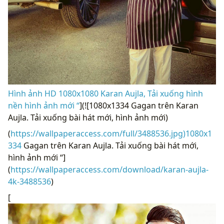
Hình ảnh HD 1080x1080 Karan Aujla, Tải xuống hình
nền hình ảnh mới “
](![1080x1334 Gagan trên Karan
Aujla. Tải xuống bài hát mới, hình ảnh mới)
(
https://wallpaperaccess.com/full/3488536.jpg)1080x1
334
Gagan trên Karan Aujla. Tải xuống bài hát mới,
hình ảnh mới “]
(
https://wallpaperaccess.com/download/karan-aujla-
4k-3488536
)
[