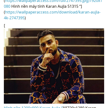
(
https://wallpaperaccess.com/full/2747395.jpg)1920x1
080
Hình nền máy tính Karan Aujla 51315 “]
(
https://wallpaperaccess.com/download/karan-aujla-
4k-2747395
)
[
Hình nền 1200x900 Karan Aujla “
](![720x1280 Karan