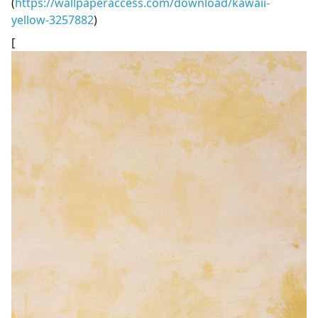
(
https://wallpaperaccess.com/download/kawaii-
yellow-3257882
)
[