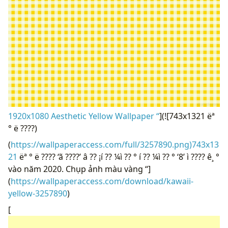
1920x1080 Aesthetic Yellow Wallpaper “
](![743x1321 ëª
° ë ????)
(
https://wallpaperaccess.com/full/3257890.png)743x13
21
ëª ° ë ???? ‘ã ????’ â ?? ¡í ?? ¼ì ?? ° í ?? ¼ì ?? ° ‘8’ ì ???? ê¸ °
vào năm 2020. Chụp ảnh màu vàng “]
(
https://wallpaperaccess.com/download/kawaii-
yellow-3257890
)
[