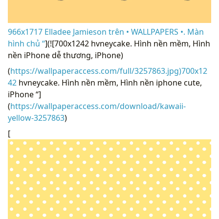
966x1717 Elladee Jamieson trên • WALLPAPERS •. Màn
hình chủ “
](![700x1242 hvneycake. Hình nền mềm, Hình
nền iPhone dễ thương, iPhone)
(
https://wallpaperaccess.com/full/3257863.jpg)700x12
42
hvneycake. Hình nền mềm, Hình nền iphone cute,
iPhone “]
(
https://wallpaperaccess.com/download/kawaii-
yellow-3257863
)
[