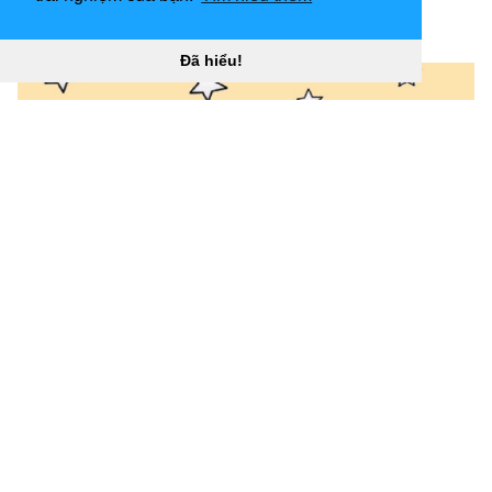
yellow-2212196
)
[
Đã hiểu!