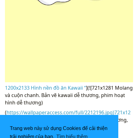
1200x2133 Hình nền đồ ăn Kawaii “
](![721x1281 Molang
và cuộn chanh. Bản vẽ kawaii dễ thương, phim hoạt
hình dễ thương)
(
https://wallpaperaccess.com/full/2212196.jpg)721x12
81
Molang và cuộn chanh. Hình vẽ kawaii dễ thương,
Phim hoạt hình dễ thương “]
Trang web này sử dụng Cookies để cải thiện
(
https://wallpaperaccess.com/download/kawaii-
trải nghiệm của bạn.
Tìm hiểu thêm