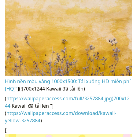
Hình nền màu vàng 1000x1500: Tải xuống HD miễn phí
[HQ]”
](![700x1244 Kawaii đã tải lên)
(
https://wallpaperaccess.com/full/3257884.jpg)700x12
44
Kawaii đã tải lên “]
(
https://wallpaperaccess.com/download/kawaii-
yellow-3257884
)
[