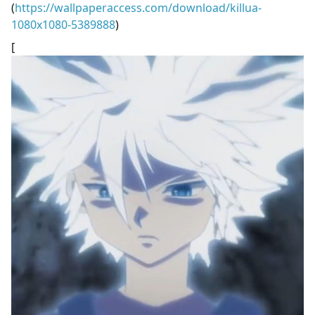
(
https://wallpaperaccess.com/download/killua-
1080x1080-5389888
)
[