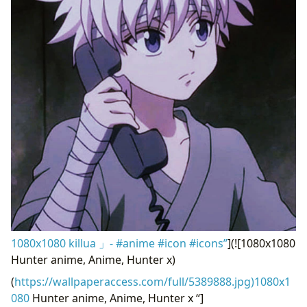
1080x1080 killua 」- #anime #icon #icons”
](![1080x1080
Hunter anime, Anime, Hunter x)
(
https://wallpaperaccess.com/full/5389888.jpg)1080x1
080
Hunter anime, Anime, Hunter x “]