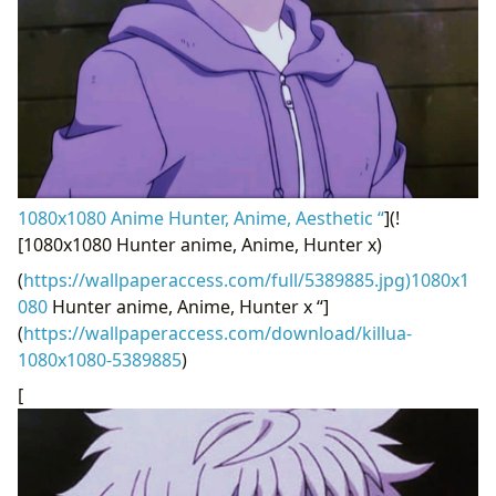
1080x1080 Anime Hunter, Anime, Aesthetic “
](!
[1080x1080 Hunter anime, Anime, Hunter x)
(
https://wallpaperaccess.com/full/5389885.jpg)1080x1
080
Hunter anime, Anime, Hunter x “]
(
https://wallpaperaccess.com/download/killua-
1080x1080-5389885
)
[