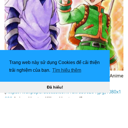
Trang web này sử dụng Cookies để cải thiện
trải nghiệm của bạn.
Tìm hiểu thêm
Hình nền 1080x1080 Gon và Killua “
](![1080x1080 Anime
Hunter, Killua, Hunter x)
Đã hiểu!
(
https://wallpaperaccess.com/full/5390201.jpg)1080x1
080
Anime Hunter, Killua, Hunter x “]
(
https://wallpaperaccess.com/download/killua-
1080x1080-5390201
)
[