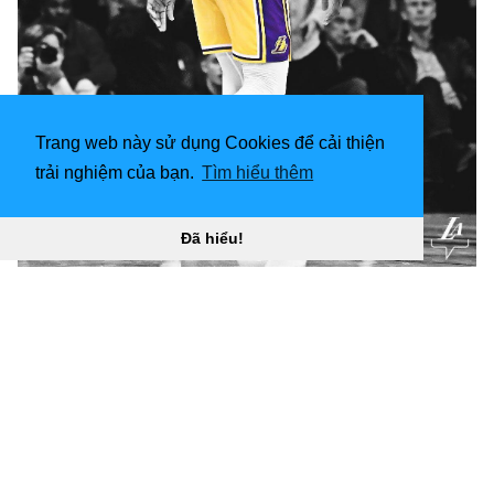
Trang web này sử dụng Cookies để cải thiện
trải nghiệm của bạn.
Tìm hiểu thêm
Đã hiểu!
1125x2436 Kobe Bryant Hình nền iPhone “
](![Hình nền
và đồ họa thông tin 1125x2436 Lakers. Los Angeles
Lakers)
(
https://wallpaperaccess.com/full/1126203.jpg
) Hình
nền và đồ họa thông tin 1125x2436 Lakers. Los
Angeles Lakers “]
(
https://wallpaperaccess.com/download/kobe-bryant-
lakers-1126203
)