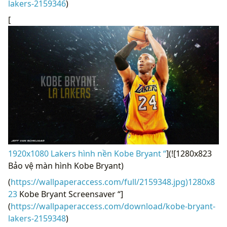
lakers-2159346
)
[
1920x1080 Lakers hình nền Kobe Bryant “
](![1280x823
Bảo vệ màn hình Kobe Bryant)
(
https://wallpaperaccess.com/full/2159348.jpg)1280x8
23
Kobe Bryant Screensaver “]
(
https://wallpaperaccess.com/download/kobe-bryant-
lakers-2159348
)