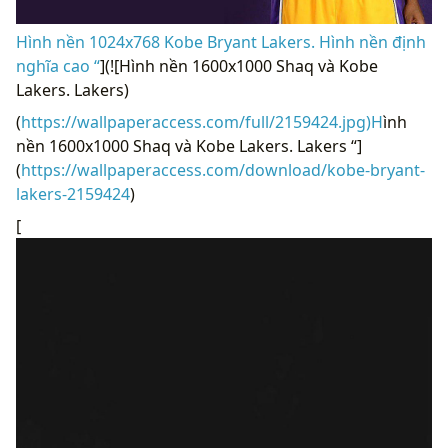
Hình nền 1024x768 Kobe Bryant Lakers. Hình nền định
nghĩa cao “
](![Hình nền 1600x1000 Shaq và Kobe
Lakers. Lakers)
(
https://wallpaperaccess.com/full/2159424.jpg)H
ình
nền 1600x1000 Shaq và Kobe Lakers. Lakers “]
(
https://wallpaperaccess.com/download/kobe-bryant-
lakers-2159424
)
[