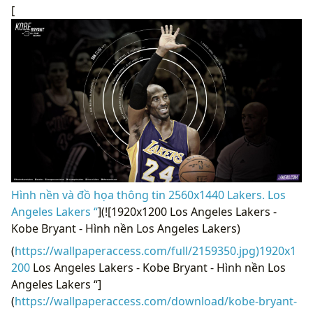
[
Hình nền và đồ họa thông tin 2560x1440 Lakers. Los
Angeles Lakers “
](![1920x1200 Los Angeles Lakers -
Kobe Bryant - Hình nền Los Angeles Lakers)
(
https://wallpaperaccess.com/full/2159350.jpg)1920x1
200
Los Angeles Lakers - Kobe Bryant - Hình nền Los
Angeles Lakers “]
(
https://wallpaperaccess.com/download/kobe-bryant-