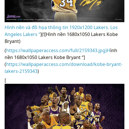
Hình nền và đồ họa thông tin 1920x1200 Lakers. Los
Angeles Lakers “
](![Hình nền 1680x1050 Lakers Kobe
Bryant)
(
https://wallpaperaccess.com/full/2159343.jpg)H
ình
nền 1680x1050 Lakers Kobe Bryant “]
(
https://wallpaperaccess.com/download/kobe-bryant-
lakers-2159343
)
[