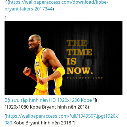
“](
https://wallpaperaccess.com/download/kobe-
bryant-lakers-2017344
)
[
Bộ sưu tập hình nền HD 1920x1200 Kobe “
](!
[1920x1080 Kobe Bryant hình nền 2018)
(
https://wallpaperaccess.com/full/1949507.jpg)1920x1
080
Kobe Bryant hình nền 2018 “]