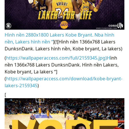
Hình nền 2880x1800 Lakers Kobe Bryant. Nba hình
nền, Lakers hình nền “
](![Hình nền 1366x768 Lakers
DunksnDank. Lakers hình nền, Kobe bryant, La lakers)
(
https://wallpaperaccess.com/full/2159345.jpg)H
ình
nền 1366x768 Lakers DunksnDank. Hình nền Lakers,
Kobe bryant, La lakers “]
(
https://wallpaperaccess.com/download/kobe-bryant-
lakers-2159345
)
[