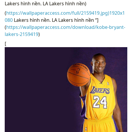
Lakers hình nền. LA Lakers hình nền)
(
https://wallpaperaccess.com/full/2159419.jpg)1920x1
080
Lakers hình nền. LA Lakers hình nền “]
(
https://wallpaperaccess.com/download/kobe-bryant-
lakers-2159419
)
[