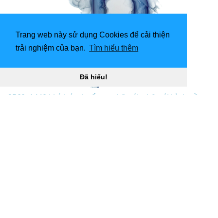
Trang web này sử dụng Cookies để cải thiện
trải nghiệm của bạn.
Tìm hiểu thêm
Đã hiểu!
2560x1440 khí, hút thuốc, p, chữ cái, chữ cái hình nền
máy tính 16013 “
](![1920x1920 nâu chữ p minh họa
hình ảnh miễn phí)
(
https://wallpaperaccess.com/full/1477092.jpg)1920x1
920
nâu chữ p minh họa hình ảnh miễn phí “]
(
https://wallpaperaccess.com/download/letter-p-
1477092
)