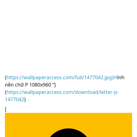
(
https://wallpaperaccess.com/full/1477042.jpg)H
ình
nền chữ P 1080x960 “]
(
https://wallpaperaccess.com/download/letter-p-
1477042
)
[