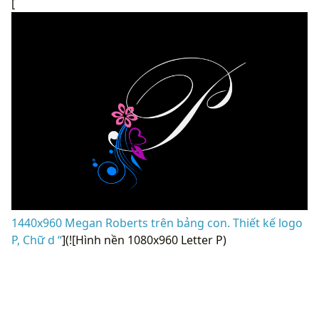
[
1440x960 Megan Roberts trên bảng con. Thiết kế logo
P, Chữ d “
](![Hình nền 1080x960 Letter P)