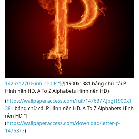
1426x1270 Hình nền P “
](![1900x1381 bảng chữ cái P
Hình nền HD. A To Z Alphabets Hình nền HD)
(
https://wallpaperaccess.com/full/1476377.jpg)1900x1
381
bảng chữ cái P Hình nền HD. A To Z Alphabets Hình
nền HD “]
(
https://wallpaperaccess.com/download/letter-p-
1476377
)