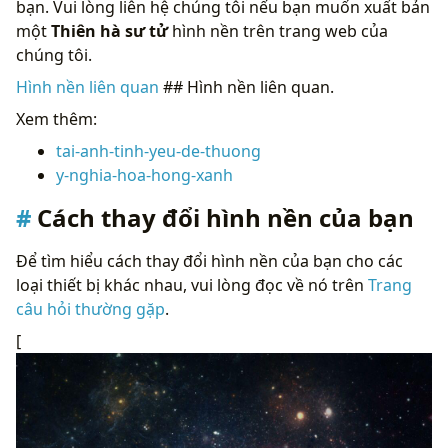
bạn. Vui lòng liên hệ chúng tôi nếu bạn muốn xuất bản
một
Thiên hà sư tử
hình nền trên trang web của
chúng tôi.
Hình nền liên quan
## Hình nền liên quan.
Xem thêm:
tai-anh-tinh-yeu-de-thuong
y-nghia-hoa-hong-xanh
Cách thay đổi hình nền của bạn
Để tìm hiểu cách thay đổi hình nền của bạn cho các
loại thiết bị khác nhau, vui lòng đọc về nó trên
Trang
câu hỏi thường gặp
.
[