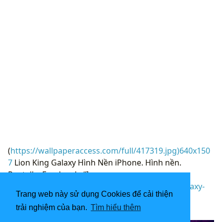
(
https://wallpaperaccess.com/full/417319.jpg)640x150
7
Lion King Galaxy Hình Nền iPhone. Hình nền.
Pantalla, Fondos de “]
(
https://wallpaperaccess.com/download/lion-galaxy-
Trang web này sử dụng Cookies để cải thiện
417319
)
trải nghiệm của bạn.
Tìm hiểu thêm
[