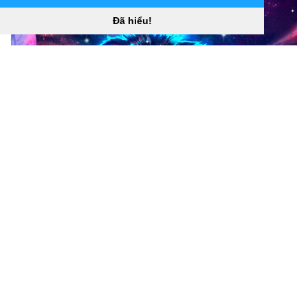
Đã hiểu!
Hình nền 2880x2560 Animal Lion (2880x2560) “]
(
https://wallpaperaccess.com/download/lion-galaxy-
916528
)