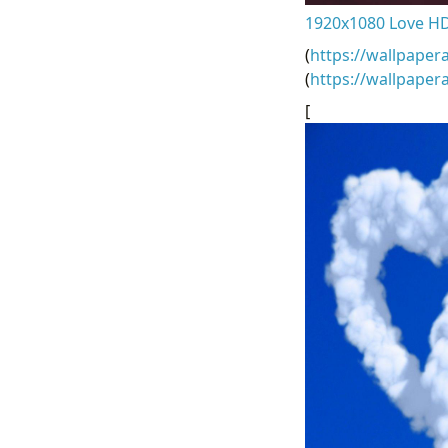
1920x1080 Love HD
(
https://wallpaper
(
https://wallpape
[