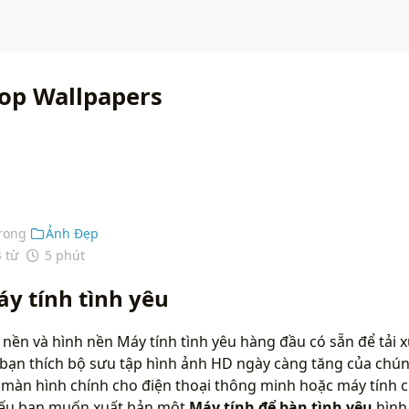
op Wallpapers
rong
Ảnh Đẹp
4 từ
5 phút
y tính tình yêu
 nền và hình nền Máy tính tình yêu hàng đầu có sẵn để tải 
bạn thích bộ sưu tập hình ảnh HD ngày càng tăng của chún
màn hình chính cho điện thoại thông minh hoặc máy tính c
 nếu bạn muốn xuất bản một
Máy tính để bàn tình yêu
hình 