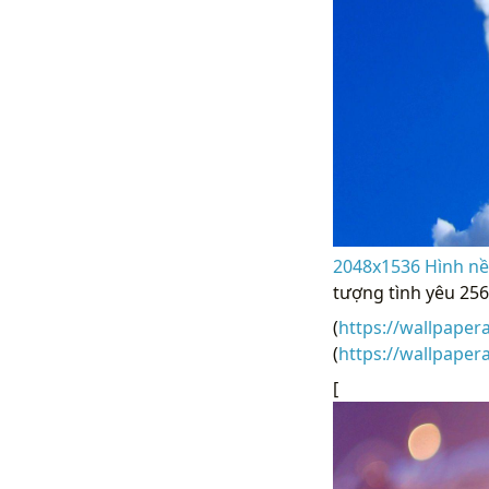
2048x1536 Hình nền
tượng tình yêu 25
(
https://wallpaper
(
https://wallpape
[