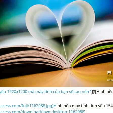
yêu 1920x1200 mà máy tính của bạn sẽ tạo nên “
](![Hình nề
access.com/full/1162088.jpg)H
ình nền máy tính tình yêu 154
raccess.com/download/love-desktop-1162088
)