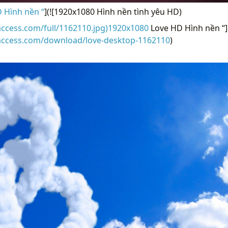
 Hình nền “
](![1920x1080 Hình nền tình yêu HD)
access.com/full/1162110.jpg)1920x1080
Love HD Hình nền “]
raccess.com/download/love-desktop-1162110
)