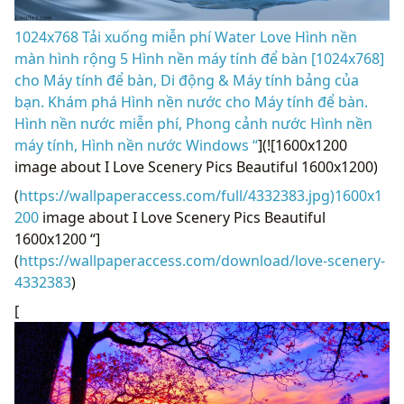
1024x768 Tải xuống miễn phí Water Love Hình nền
màn hình rộng 5 Hình nền máy tính để bàn [1024x768]
cho Máy tính để bàn, Di động & Máy tính bảng của
bạn. Khám phá Hình nền nước cho Máy tính để bàn.
Hình nền nước miễn phí, Phong cảnh nước Hình nền
máy tính, Hình nền nước Windows “
](![1600x1200
image about I Love Scenery Pics Beautiful 1600x1200)
(
https://wallpaperaccess.com/full/4332383.jpg)1600x1
200
image about I Love Scenery Pics Beautiful
1600x1200 “]
(
https://wallpaperaccess.com/download/love-scenery-
4332383
)
[