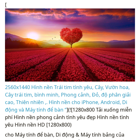
[
2560x1440 Hình nền Trái tim tình yêu, Cây, Vườn hoa,
Cây trái tim, bình minh, Phong cảnh, Đỏ, độ phân giải
cao, Thiên nhiên ,. Hình nền cho iPhone, Android, Di
động và Máy tính để bàn “
](![1280x800 Tải xuống miễn
phí Hình nền phong cảnh tình yêu đẹp Hình nền tình
yêu Hình nền HD [1280x800)
cho Máy tính để bàn, Di động & Máy tính bảng của