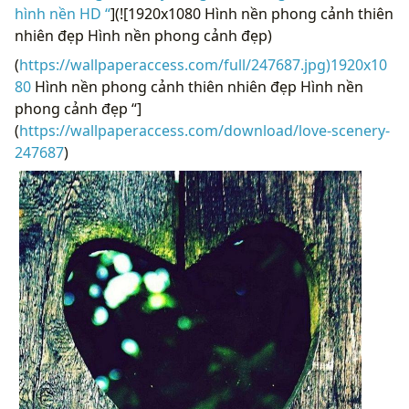
hình nền HD “
](![1920x1080 Hình nền phong cảnh thiên
nhiên đẹp Hình nền phong cảnh đẹp)
(
https://wallpaperaccess.com/full/247687.jpg)1920x10
80
Hình nền phong cảnh thiên nhiên đẹp Hình nền
phong cảnh đẹp “]
(
https://wallpaperaccess.com/download/love-scenery-
247687
)