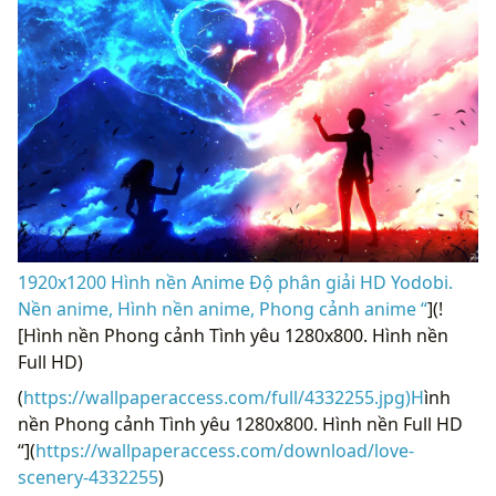
1920x1200 Hình nền Anime Độ phân giải HD Yodobi.
Nền anime, Hình nền anime, Phong cảnh anime “
](!
[Hình nền Phong cảnh Tình yêu 1280x800. Hình nền
Full HD)
(
https://wallpaperaccess.com/full/4332255.jpg)H
ình
nền Phong cảnh Tình yêu 1280x800. Hình nền Full HD
“](
https://wallpaperaccess.com/download/love-
scenery-4332255
)