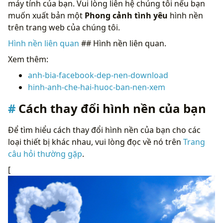
máy tính của bạn. Vui lòng liên hệ chúng tôi nếu bạn
muốn xuất bản một
Phong cảnh tình yêu
hình nền
trên trang web của chúng tôi.
Hình nền liên quan
## Hình nền liên quan.
Xem thêm:
anh-bia-facebook-dep-nen-download
hinh-anh-che-hai-huoc-ban-nen-xem
Cách thay đổi hình nền của bạn
Để tìm hiểu cách thay đổi hình nền của bạn cho các
loại thiết bị khác nhau, vui lòng đọc về nó trên
Trang
câu hỏi thường gặp
.
[