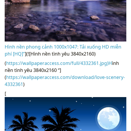
Hình nền phong cảnh 1000x1047: Tải xuống HD miễn
phí [HQ]”
](![Hình nền tình yêu 3840x2160)
(
https://wallpaperaccess.com/full/4332361.jpg)H
ình
nền tình yêu 3840x2160 “]
(
https://wallpaperaccess.com/download/love-scenery-
4332361
)
[