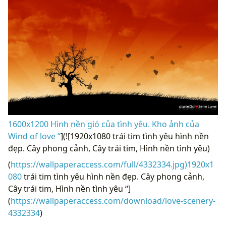
1600x1200 Hình nền gió của tình yêu. Kho ảnh của
Wind of love “
](![1920x1080 trái tim tình yêu hình nền
đẹp. Cây phong cảnh, Cây trái tim, Hình nền tình yêu)
(
https://wallpaperaccess.com/full/4332334.jpg)1920x1
080
trái tim tình yêu hình nền đẹp. Cây phong cảnh,
Cây trái tim, Hình nền tình yêu “]
(
https://wallpaperaccess.com/download/love-scenery-
4332334
)