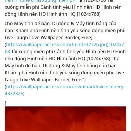
nền iPhone 8 Tải xuống miễn phí “
](![1024x768 Tải
xuống miễn phí Cảnh tình yêu Hình nền HD Hình nền
động Hình nền HD Hình ảnh HQ [1024x768)
cho Máy tính để bàn, Di động & Máy tính bảng của
bạn. Khám phá Hình nền tình yêu sống động miễn phí.
Live Laugh Love Wallpaper Border, Free]
(
https://wallpaperaccess.com/full/4332326.jpg)1024x7
68
Tải xuống miễn phí Cảnh tình yêu Hình nền HD Hình
nền động Hình nền HD Hình ảnh HQ [1024x768] cho
Máy tính để bàn, Di động & Máy tính bảng của bạn.
Khám phá Hình nền tình yêu sống động miễn phí. Live
Laugh Love Wallpaper Border, Free “]
(
https://wallpaperaccess.com/download/love-scenery-
4332326
)
[