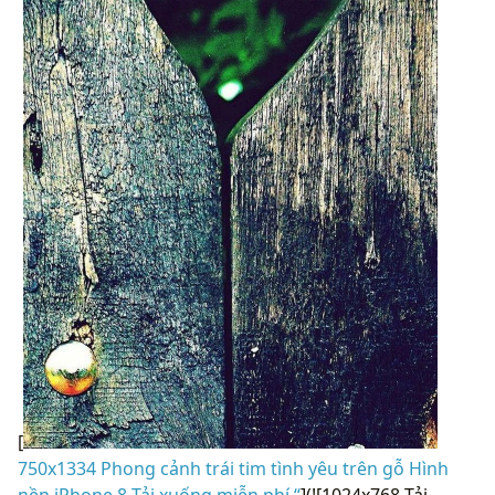
[
750x1334 Phong cảnh trái tim tình yêu trên gỗ Hình