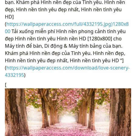
bạn. Khám phá Hình nền đẹp của Tình yêu. Hình nền
đẹp, Hình nền tình yêu đẹp nhất, Hình nền tình yêu
HD]
(
https://wallpaperaccess.com/full/4332195.jpg)1280x8
00
Tải xuống miễn phí Hình nền phong cảnh tình yêu
đẹp Hình nền tình yêu Hình nền HD [1280x800] cho
Máy tính để bàn, Di động & Máy tính bảng của bạn.
Khám phá Hình nền đẹp của Tình yêu. Hình nền đẹp,
Hình nền tình yêu đẹp nhất, Hình nền tình yêu HD “]
(
https://wallpaperaccess.com/download/love-scenery-
4332195
)
[