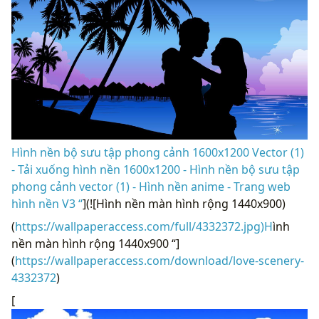
Hình nền bộ sưu tập phong cảnh 1600x1200 Vector (1)
- Tải xuống hình nền 1600x1200 - Hình nền bộ sưu tập
phong cảnh vector (1) - Hình nền anime - Trang web
hình nền V3 “
](![Hình nền màn hình rộng 1440x900)
(
https://wallpaperaccess.com/full/4332372.jpg)H
ình
nền màn hình rộng 1440x900 “]
(
https://wallpaperaccess.com/download/love-scenery-
4332372
)
[