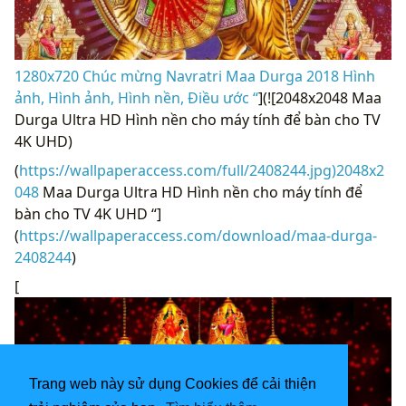
1280x720 Chúc mừng Navratri Maa Durga 2018 Hình
ảnh, Hình ảnh, Hình nền, Điều ước “
](![2048x2048 Maa
Durga Ultra HD Hình nền cho máy tính để bàn cho TV
4K UHD)
(
https://wallpaperaccess.com/full/2408244.jpg)2048x2
048
Maa Durga Ultra HD Hình nền cho máy tính để
bàn cho TV 4K UHD “]
(
https://wallpaperaccess.com/download/maa-durga-
2408244
)
[
Trang web này sử dụng Cookies để cải thiện