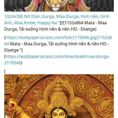
1024x768 Nữ thần Durga, Maa Durga, hình nền, hình
ảnh, Maa Ambe, Happy Na “
](![1152x864 Mata - Maa
Durga, Tải xuống hình nền & nền HD - Elsetge)
(
https://wallpaperaccess.com/full/2179346.jpg)1152x8
64
Mata - Maa Durga, Tải xuống hình nền & nền HD -
Elsetge “]
(
https://wallpaperaccess.com/download/maa-durga-
2179346
)
[