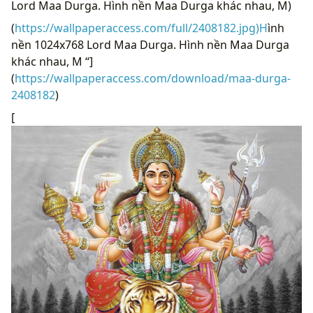
Lord Maa Durga. Hình nền Maa Durga khác nhau, M)
(
https://wallpaperaccess.com/full/2408182.jpg)H
ình
nền 1024x768 Lord Maa Durga. Hình nền Maa Durga
khác nhau, M “]
(
https://wallpaperaccess.com/download/maa-durga-
2408182
)
[