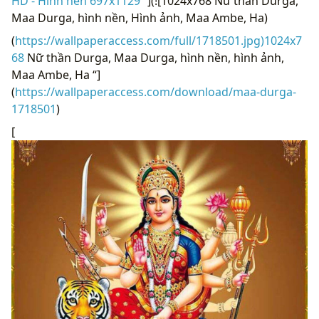
HD - Hình nền 697x1129 “
](![1024x768 Nữ thần Durga,
Maa Durga, hình nền, Hình ảnh, Maa Ambe, Ha)
(
https://wallpaperaccess.com/full/1718501.jpg)1024x7
68
Nữ thần Durga, Maa Durga, hình nền, hình ảnh,
Maa Ambe, Ha “]
(
https://wallpaperaccess.com/download/maa-durga-
1718501
)
[