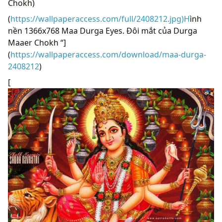
Chokh)
(
https://wallpaperaccess.com/full/2408212.jpg)H
ình
nền 1366x768 Maa Durga Eyes. Đôi mắt của Durga
Maaer Chokh “]
(
https://wallpaperaccess.com/download/maa-durga-
2408212
)
[