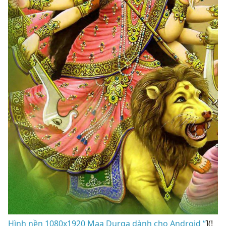
Hình nền 1080x1920 Maa Durga dành cho Android “
](!