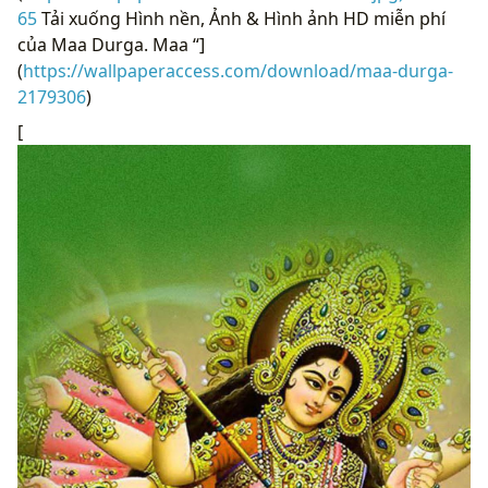
65
Tải xuống Hình nền, Ảnh & Hình ảnh HD miễn phí
của Maa Durga. Maa “]
(
https://wallpaperaccess.com/download/maa-durga-
2179306
)
[