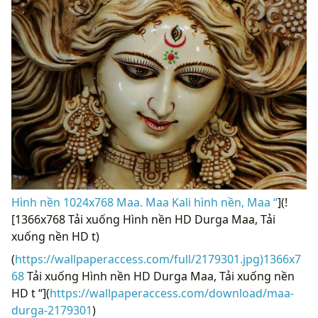
Hình nền 1024x768 Maa. Maa Kali hình nền, Maa “
](!
[1366x768 Tải xuống Hình nền HD Durga Maa, Tải
xuống nền HD t)
(
https://wallpaperaccess.com/full/2179301.jpg)1366x7
68
Tải xuống Hình nền HD Durga Maa, Tải xuống nền
HD t “](
https://wallpaperaccess.com/download/maa-
durga-2179301
)