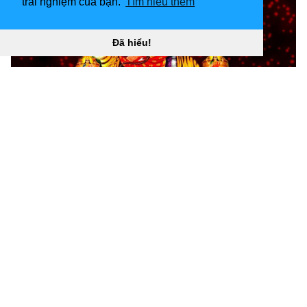
trải nghiệm của bạn.
Tìm hiểu thêm
Đã hiểu!
Ảnh 1024x768 Maa Durga. Maa Durga hình nền “
](!
[Hình nền 1280x800 Maa Durga)
(
https://wallpaperaccess.com/full/2408292.jpg)H
ình
nền 1280x800 Maa Durga “]
(
https://wallpaperaccess.com/download/maa-durga-
2408292
)
[