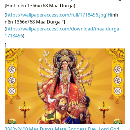
[Hình nền 1366x768 Maa Durga)
(
https://wallpaperaccess.com/full/1718456.jpg)H
ình
nền 1366x768 Maa Durga “]
(
https://wallpaperaccess.com/download/maa-durga-
1718456
)
[
3840x2400 Maa Durga Mata Goddess Devi Lord God