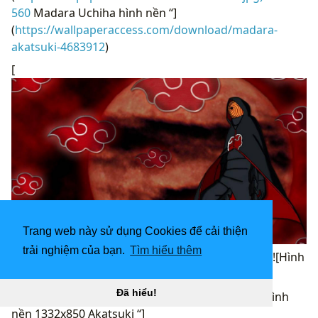
560
Madara Uchiha hình nền “]
(
https://wallpaperaccess.com/download/madara-
akatsuki-4683912
)
[
Trang web này sử dụng Cookies để cải thiện
trải nghiệm của bạn.
Tìm hiểu thêm
Hình nền máy tính để bàn 1920x1080 Akatsuki “
](![Hình
nền 1332x850 Akatsuki)
Đã hiểu!
(
https://wallpaperaccess.com/full/6202118.jpg)H
ình
nền 1332x850 Akatsuki “]