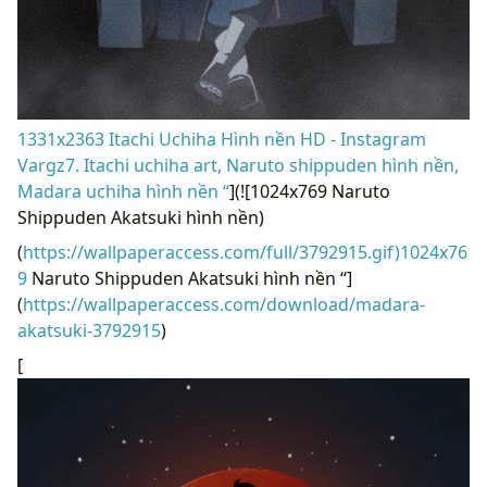
1331x2363 Itachi Uchiha Hình nền HD - Instagram
Vargz7. Itachi uchiha art, Naruto shippuden hình nền,
Madara uchiha hình nền “
](![1024x769 Naruto
Shippuden Akatsuki hình nền)
(
https://wallpaperaccess.com/full/3792915.gif)1024x76
9
Naruto Shippuden Akatsuki hình nền “]
(
https://wallpaperaccess.com/download/madara-
akatsuki-3792915
)
[