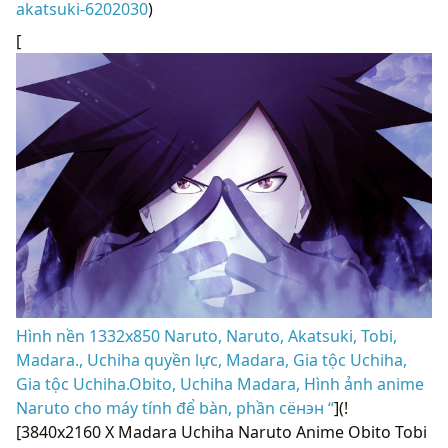
akatsuki-6202030
)
[
Hình nền 1332x850 Naruto, Naruto, Akatsuki, Tobi,
Madara., Uchiha quyền lực, Madara, Gia tộc Uchiha,
Gia tộc Uchiha.Obito, Uchiha Madara, Hình ảnh anime
Naruto cho máy tính để bàn, phần сёнэн “
](!
[3840x2160 X Madara Uchiha Naruto Anime Obito Tobi