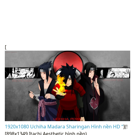
[
1920x1080 Uchiha Madara Sharingan Hình nền HD “
](!
[898x1349 Itachi Aesthetic hình nền)