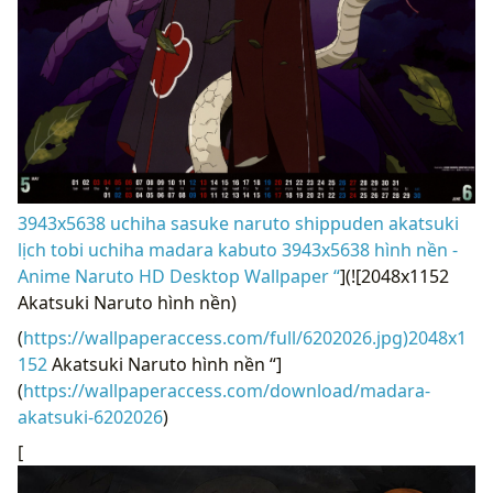
3943x5638 uchiha sasuke naruto shippuden akatsuki
lịch tobi uchiha madara kabuto 3943x5638 hình nền -
Anime Naruto HD Desktop Wallpaper “
](![2048x1152
Akatsuki Naruto hình nền)
(
https://wallpaperaccess.com/full/6202026.jpg)2048x1
152
Akatsuki Naruto hình nền “]
(
https://wallpaperaccess.com/download/madara-
akatsuki-6202026
)
[