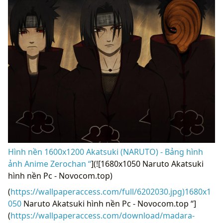
Hình nền 1600x1200 Akatsuki (NARUTO) - Bảng hình
ảnh Anime Zerochan “
](![1680x1050 Naruto Akatsuki
hình nền Pc - Novocom.top)
(
https://wallpaperaccess.com/full/6202030.jpg)1680x1
050
Naruto Akatsuki hình nền Pc - Novocom.top “]
(
https://wallpaperaccess.com/download/madara-