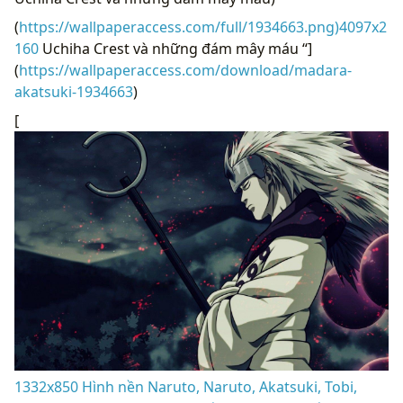
(
https://wallpaperaccess.com/full/1934663.png)4097x2
160
Uchiha Crest và những đám mây máu “]
(
https://wallpaperaccess.com/download/madara-
akatsuki-1934663
)
[
1332x850 Hình nền Naruto, Naruto, Akatsuki, Tobi,