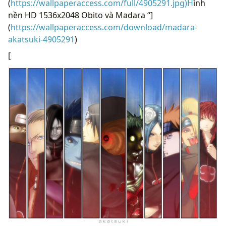
(
https://wallpaperaccess.com/full/4905291.jpg)H
ình
nền HD 1536x2048 Obito và Madara “]
(
https://wallpaperaccess.com/download/madara-
akatsuki-4905291
)
[