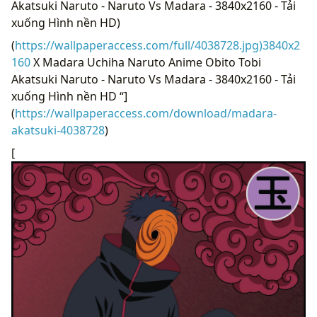
Akatsuki Naruto - Naruto Vs Madara - 3840x2160 - Tải
xuống Hình nền HD)
(
https://wallpaperaccess.com/full/4038728.jpg)3840x2
160
X Madara Uchiha Naruto Anime Obito Tobi
Akatsuki Naruto - Naruto Vs Madara - 3840x2160 - Tải
xuống Hình nền HD “]
(
https://wallpaperaccess.com/download/madara-
akatsuki-4038728
)
[