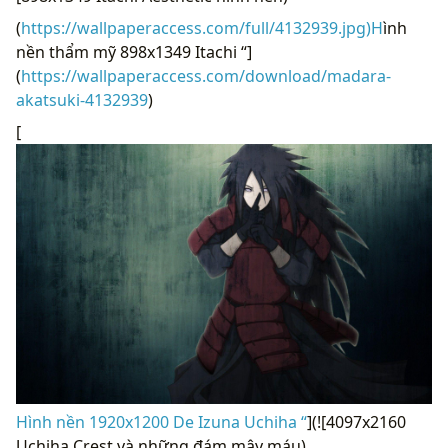
(
https://wallpaperaccess.com/full/4132939.jpg)H
ình
nền thẩm mỹ 898x1349 Itachi “]
(
https://wallpaperaccess.com/download/madara-
akatsuki-4132939
)
[
Hình nền 1920x1200 De Izuna Uchiha “
](![4097x2160
Uchiha Crest và những đám mây máu)