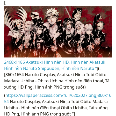
[
2468x1186 Akatsuki Hình nền HD. Hình nền Akatsuki,
Hình nền Naruto Shippuden, Hình nền Naruto “
](!
[860x1654 Naruto Cosplay, Akatsuki Ninja Tobi Obito
Madara Uchiha - Obito Uchiha Hình nền điện thoại, Tải
xuống HD Png, Hình ảnh PNG trong suốt)
(
https://wallpaperaccess.com/full/6202027.png)860x16
54
Naruto Cosplay, Akatsuki Ninja Tobi Obito Madara
Uchiha - Hình nền điện thoại Obito Uchiha, Tải xuống
HD Png, Hình ảnh PNG trong suốt “]