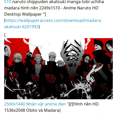
510
naruto shippuden akatsuki manga tobi uchiha
madara hình nền 2249x1510 - Anime Naruto HD
Desktop Wallpaper “]
(
https://wallpaperaccess.com/download/madara-
akatsuki-6201992
)
[
2560x1440 Nhân vật anime đen “
](![Hình nền HD
1536x2048 Obito và Madara)