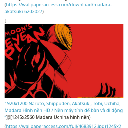
(
https://wallpaperaccess.com/download/madara-
akatsuki-6202027
)
[
1920x1200 Naruto, Shippuden, Akatsuki, Tobi, Uchiha,
Madara Hình nền HD / Nền máy tính để bàn và di động
“
](![1245x2560 Madara Uchiha hình nền)
(
https://wallpaperaccess.com/full/4683912.jpg)1245x2