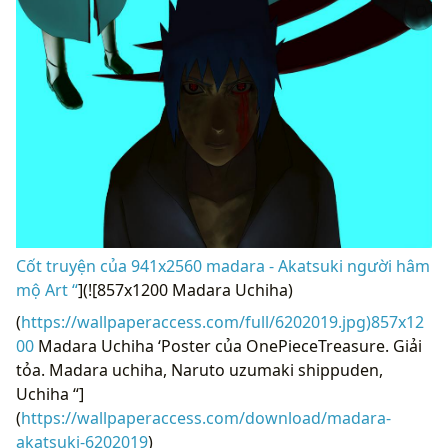
Cốt truyện của 941x2560 madara - Akatsuki người hâm
mộ Art “
](![857x1200 Madara Uchiha)
(
https://wallpaperaccess.com/full/6202019.jpg)857x12
00
Madara Uchiha ‘Poster của OnePieceTreasure. Giải
tỏa. Madara uchiha, Naruto uzumaki shippuden,
Uchiha “]
(
https://wallpaperaccess.com/download/madara-
akatsuki-6202019
)