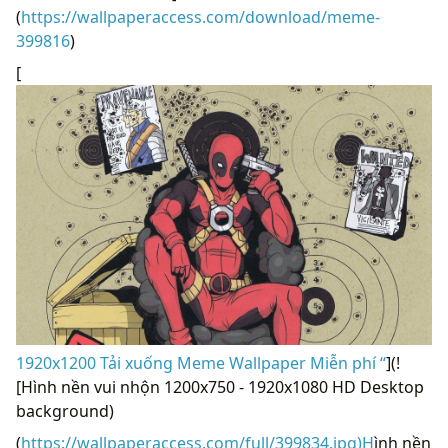
(
https://wallpaperaccess.com/download/meme-
399816
)
[
1920x1200 Tải xuống Meme Wallpaper Miễn phí “
](!
[Hình nền vui nhộn 1200x750 - 1920x1080 HD Desktop
background)
(
https://wallpaperaccess.com/full/399834.jpg)H
ình nền