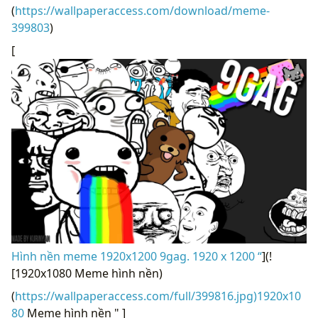
(
https://wallpaperaccess.com/download/meme-
399803
)
[
Hình nền meme 1920x1200 9gag. 1920 x 1200 “
](!
[1920x1080 Meme hình nền)
(
https://wallpaperaccess.com/full/399816.jpg)1920x10
80
Meme hình nền " ]