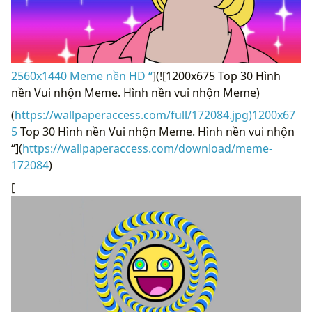
2560x1440 Meme nền HD “
](![1200x675 Top 30 Hình
nền Vui nhộn Meme. Hình nền vui nhộn Meme)
(
https://wallpaperaccess.com/full/172084.jpg)1200x67
5
Top 30 Hình nền Vui nhộn Meme. Hình nền vui nhộn
“](
https://wallpaperaccess.com/download/meme-
172084
)
[