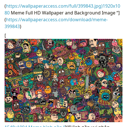
(
https://wallpaperaccess.com/full/399843.jpg)1920x10
80
Meme Full HD Wallpaper and Background Image “]
(
https://wallpaperaccess.com/download/meme-
399843
)
[