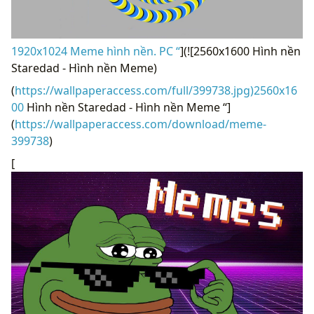
1920x1024 Meme hình nền. PC “
](![2560x1600 Hình nền
Staredad - Hình nền Meme)
(
https://wallpaperaccess.com/full/399738.jpg)2560x16
00
Hình nền Staredad - Hình nền Meme “]
(
https://wallpaperaccess.com/download/meme-
399738
)
[