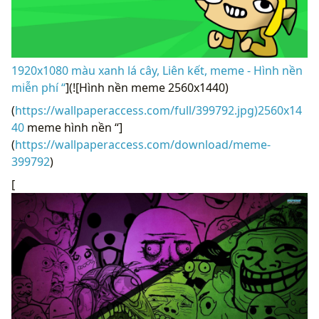
1920x1080 màu xanh lá cây, Liên kết, meme - Hình nền
miễn phí “
](![Hình nền meme 2560x1440)
(
https://wallpaperaccess.com/full/399792.jpg)2560x14
40
meme hình nền “]
(
https://wallpaperaccess.com/download/meme-
399792
)
[