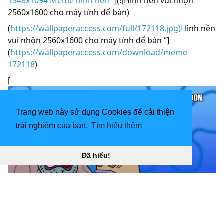
1548x1094 Meme hình nền “
](![Hình nền vui nhộn
2560x1600 cho máy tính để bàn)
(
https://wallpaperaccess.com/full/172118.jpg)H
ình nền
vui nhộn 2560x1600 cho máy tính để bàn “]
(
https://wallpaperaccess.com/download/meme-
172118
)
[
Trang web này sử dụng Cookies để cải thiện
trải nghiệm của bạn.
Tìm hiểu thêm
Đã hiểu!
1920x1080 Meme hình nền chào mừng “
](![1920x1200