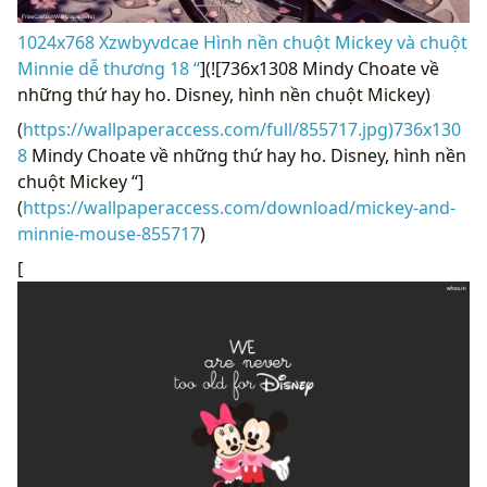
1024x768 Xzwbyvdcae Hình nền chuột Mickey và chuột
Minnie dễ thương 18 “
](![736x1308 Mindy Choate về
những thứ hay ho. Disney, hình nền chuột Mickey)
(
https://wallpaperaccess.com/full/855717.jpg)736x130
8
Mindy Choate về những thứ hay ho. Disney, hình nền
chuột Mickey “]
(
https://wallpaperaccess.com/download/mickey-and-
minnie-mouse-855717
)
[