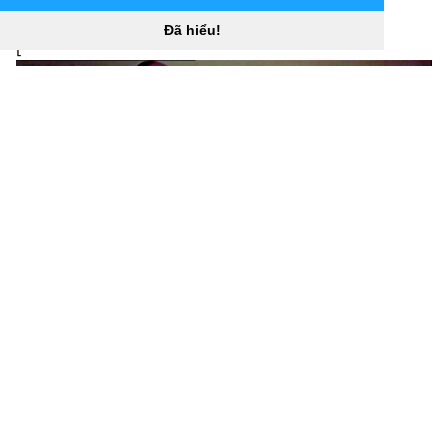
minnie-mouse-855741
)
Đã hiểu!
[
2560x1479 Chuột Mickey và Chuột Minnie miễn phí, Tải
xuống Clip Art Miễn phí, Miễn phí “
](![1920x1080 Disney
phim hoạt hình bé mickey và chuột minnie hình nền
HD)
(
https://wallpaperaccess.com/full/855746.jpg)1920x10
80
Disney cartoon baby mickey and minnie mouse