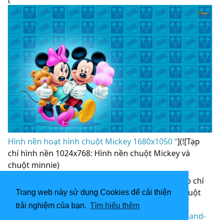
Hình nền hoạt hình chuột Mickey 1680x1050 “
](![Tạp
chí hình nền 1024x768: Hình nền chuột Mickey và
chuột minnie)
(
https://wallpaperaccess.com/full/855741.jpg)T
ạp chí
hình nền 1024x768: Hình nền chuột Mickey và chuột
Trang web này sử dụng Cookies để cải thiện
minnie “]
trải nghiệm của bạn.
Tìm hiểu thêm
(
https://wallpaperaccess.com/download/mickey-and-