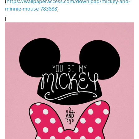
(
https://wallpaperaccess.com/download/mickey-and-
minnie-mouse-783888
)
[