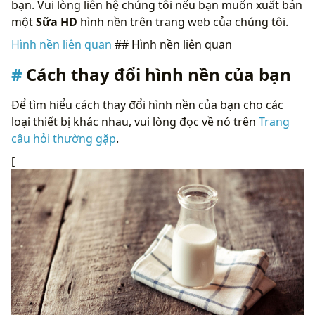
bạn. Vui lòng liên hệ chúng tôi nếu bạn muốn xuất bản
một
Sữa HD
hình nền trên trang web của chúng tôi.
Hình nền liên quan
## Hình nền liên quan
Cách thay đổi hình nền của bạn
Để tìm hiểu cách thay đổi hình nền của bạn cho các
loại thiết bị khác nhau, vui lòng đọc về nó trên
Trang
câu hỏi thường gặp
.
[