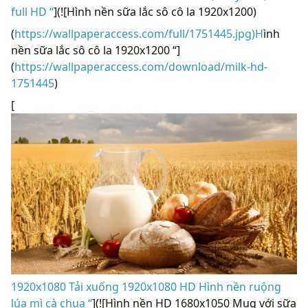
full HD “
](![Hình nền sữa lắc sô cô la 1920x1200)
(
https://wallpaperaccess.com/full/1751445.jpg)H
ình
nền sữa lắc sô cô la 1920x1200 “]
(
https://wallpaperaccess.com/download/milk-hd-
1751445
)
[
1920x1080 Tải xuống 1920x1080 HD Hình nền ruộng
lúa mì cà chua “
](![Hình nền HD 1680x1050 Mug với sữa