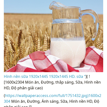
Hình nền sữa 1920x1445 1920x1445 HD. sữa “
]( !
[1600x2304 Món ăn, Đường, thắp sáng, Sữa, Hình nền
HD, Độ phân giải cao)
(
https://wallpaperaccess.com/full/1751432.jpg)1600x2
304
Món ăn, Đường, Ánh sáng, Sữa, Hình nền HD, Độ