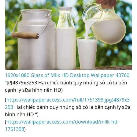
1920x1080 Glass of Milk HD Desktop Wallpaper 43760
“
](![4879x3253 Hai chiếc bánh quy nhúng sô cô la bên
cạnh ly sữa hình nền HD)
(
https://wallpaperaccess.com/full/1751398.jpg)4879x3
253
Hai chiếc bánh quy nhúng sô cô la bên cạnh ly sữa
hình nền HD “]
(
https://wallpaperaccess.com/download/milk-hd-
1751398
)