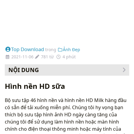
Top Download
trong
Ảnh Đẹp
2021-11-06
781 từ
4 phút
NỘI DUNG
Cách thay đổi hình nền của bạn
Hình nền HD sữa
Bộ sưu tập 46 hình nền và hình nền HD Milk hàng đầu
có sẵn để tải xuống miễn phí. Chúng tôi hy vọng bạn
thích bộ sưu tập hình ảnh HD ngày càng tăng của
chúng tôi để sử dụng làm hình nền hoặc màn hình
chính cho điện thoại thông minh hoặc máy tính của