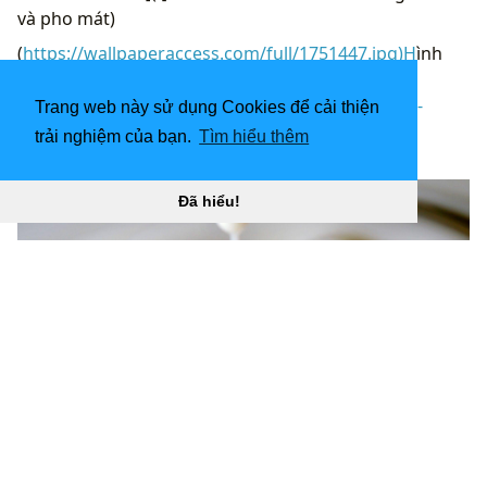
và pho mát)
(
https://wallpaperaccess.com/full/1751447.jpg)H
ình
nền HD 1680x1050 Mug với sữa và pho mát “]
(
https://wallpaperaccess.com/download/milk-hd-
Trang web này sử dụng Cookies để cải thiện
1751447
)
trải nghiệm của bạn.
Tìm hiểu thêm
[
Đã hiểu!
1920x1200 Tải xuống miễn phí Hình ảnh Hình nền Hình