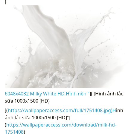
[
6048x4032 Milky White HD Hình nền “
](![Hình ảnh lắc
sữa 1000x1500 [HD)
](
https://wallpaperaccess.com/full/1751408.jpg)H
ình
ảnh lắc sữa 1000x1500 [HD]”]
(
https://wallpaperaccess.com/download/milk-hd-
1751408
)