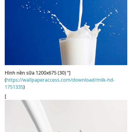
Hình nền sữa 1200x675 (30) “]
(
https://wallpaperaccess.com/download/milk-hd-
1751335
)
[