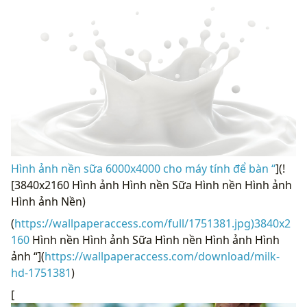
Hình ảnh nền sữa 6000x4000 cho máy tính để bàn “
](!
[3840x2160 Hình ảnh Hình nền Sữa Hình nền Hình ảnh
Hình ảnh Nền)
(
https://wallpaperaccess.com/full/1751381.jpg)3840x2
160
Hình nền Hình ảnh Sữa Hình nền Hình ảnh Hình
ảnh “](
https://wallpaperaccess.com/download/milk-
hd-1751381
)
[