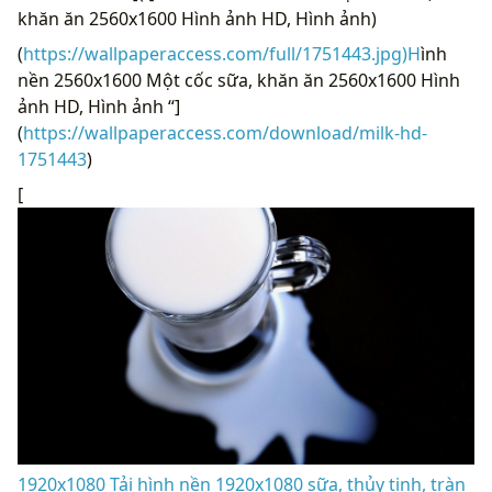
khăn ăn 2560x1600 Hình ảnh HD, Hình ảnh)
(
https://wallpaperaccess.com/full/1751443.jpg)H
ình
nền 2560x1600 Một cốc sữa, khăn ăn 2560x1600 Hình
ảnh HD, Hình ảnh “]
(
https://wallpaperaccess.com/download/milk-hd-
1751443
)
[
1920x1080 Tải hình nền 1920x1080 sữa, thủy tinh, tràn