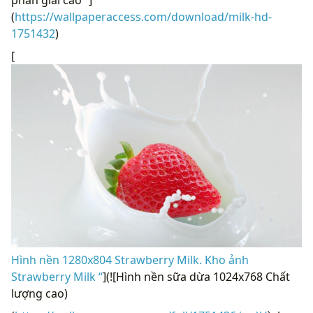
phân giải cao “]
(
https://wallpaperaccess.com/download/milk-hd-
1751432
)
[
Hình nền 1280x804 Strawberry Milk. Kho ảnh
Strawberry Milk “
](![Hình nền sữa dừa 1024x768 Chất
lượng cao)