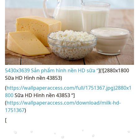
5430x3639 Sản phẩm hình nền HD sữa “
](![2880x1800
Sữa HD Hình nền 43853)
(
https://wallpaperaccess.com/full/1751367.jpg)2880x1
800
Sữa HD Hình nền 43853 “]
(
https://wallpaperaccess.com/download/milk-hd-
1751367
)
[