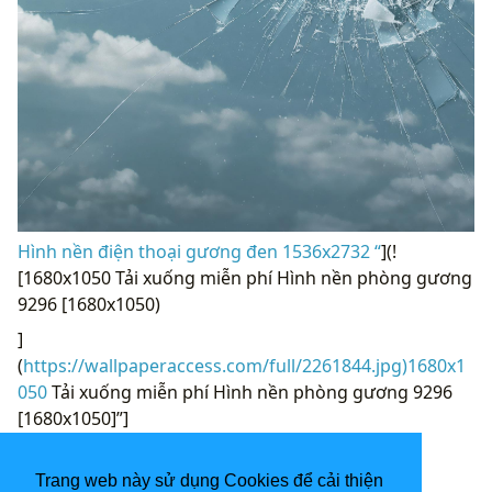
Hình nền điện thoại gương đen 1536x2732 “
](!
[1680x1050 Tải xuống miễn phí Hình nền phòng gương
9296 [1680x1050)
]
(
https://wallpaperaccess.com/full/2261844.jpg)1680x1
050
Tải xuống miễn phí Hình nền phòng gương 9296
[1680x1050]”]
(
https://wallpaperaccess.com/download/mirror-
2261844
)
Trang web này sử dụng Cookies để cải thiện