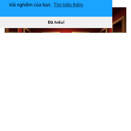
[
trải nghiệm của bạn.
Tìm hiểu thêm
Đã hiểu!
1024x768 Tải xuống miễn phí Thư viện hình nền cho
máy tính để bàn Phòng trưng bày nghệ thuật 3D
Gương phòng “
](![1920x1080 Tải xuống miễn phí Hình
nền phản chiếu đáng sợ trong gương Digital Art)