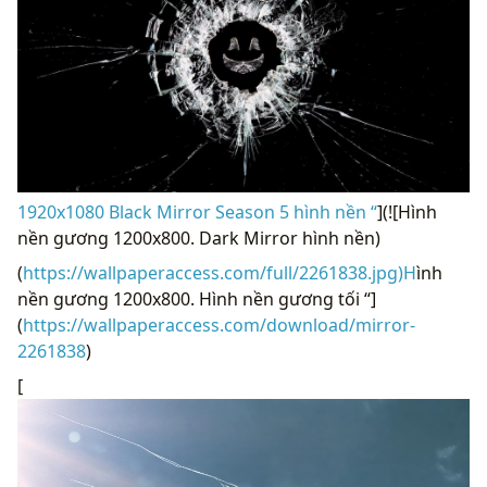
1920x1080 Black Mirror Season 5 hình nền “
](![Hình
nền gương 1200x800. Dark Mirror hình nền)
(
https://wallpaperaccess.com/full/2261838.jpg)H
ình
nền gương 1200x800. Hình nền gương tối “]
(
https://wallpaperaccess.com/download/mirror-
2261838
)
[