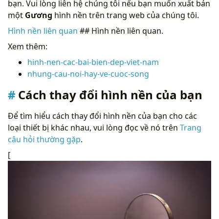
bạn. Vui lòng liên hệ chúng tôi nếu bạn muốn xuất bản
một
Gương
hình nền trên trang web của chúng tôi.
Hình nền liên quan
## Hình nền liên quan.
Xem thêm:
hinh-nen-cac-bai-bien-dep-viet-nam
nhung-cau-noi-hay-ve-cuoc-song
Cách thay đổi hình nền của bạn
Để tìm hiểu cách thay đổi hình nền của bạn cho các
loại thiết bị khác nhau, vui lòng đọc về nó trên
Trang
câu hỏi thường gặp
.
[