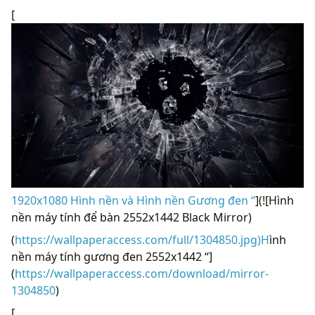
[
1920x1080 Hình nền và Hình nền Gương đen “
](![Hình
nền máy tính để bàn 2552x1442 Black Mirror)
(
https://wallpaperaccess.com/full/1304850.jpg)H
ình
nền máy tính gương đen 2552x1442 “]
(
https://wallpaperaccess.com/download/mirror-
1304850
)
[