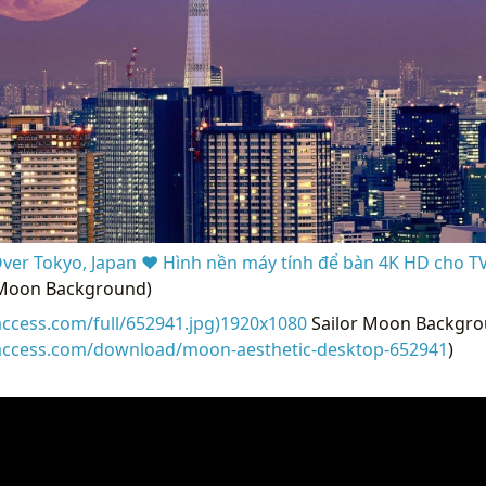
er Tokyo, Japan ❤ Hình nền máy tính để bàn 4K HD cho TV
 Moon Background)
access.com/full/652941.jpg)1920x1080
Sailor Moon Backgro
raccess.com/download/moon-aesthetic-desktop-652941
)