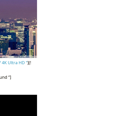
 4K Ultra HD “
](!
und “]