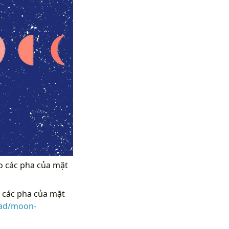
o các pha của mặt
 các pha của mặt
oad/moon-