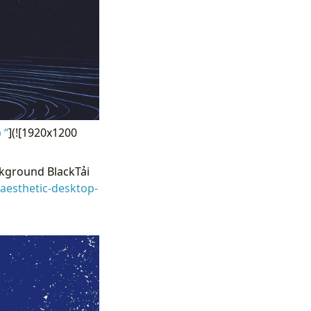
 “
](![1920x1200
kground BlackTải
esthetic-desktop-