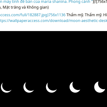
n máy tính để bàn của maria shanina. Phong cảnh “
](![756
, Mặt trăng và Không gian)
access.com/full/182887.jpg)756x1136
Thẩm mỹ. Thẩm mỹ. Hì
ttps://wallpaperaccess.com/download/moon-aesthetic-des