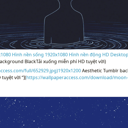
1080 Hình nền sống 1920x1080 Hình nền động HD Desktop
ackground BlackTải xuống miễn phí HD tuyệt vời)
access.com/full/652929.jpg)1920x1200
Aesthetic Tumblr bac
tuyệt vời “](
https://wallpaperaccess.com/download/moon-a