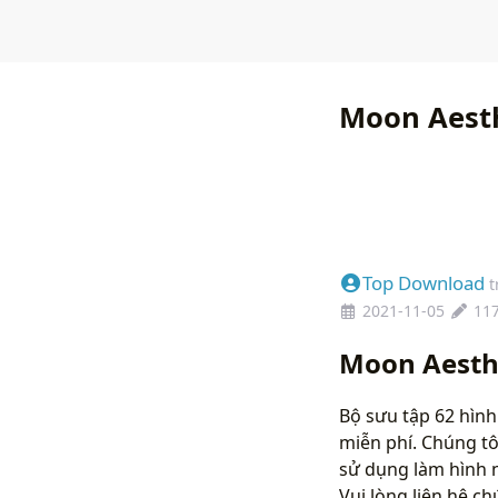
Moon Aesth
Top Download
t
2021-11-05
11
Moon Aesth
Bộ sưu tập 62 hìn
miễn phí. Chúng tô
sử dụng làm hình 
Vui lòng liên hệ 