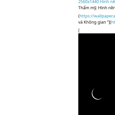
2560x1440 Hình nề
Thẩm mỹ. Hình nền
(
https://wallpaper
và Không gian “](
h
[