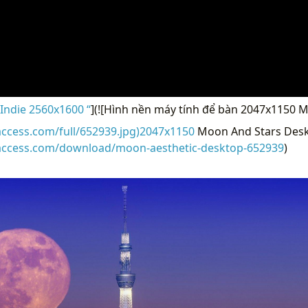
Indie 2560x1600 “
](![Hình nền máy tính để bàn 2047x1150 
access.com/full/652939.jpg)2047x1150
Moon And Stars Desk
raccess.com/download/moon-aesthetic-desktop-652939
)