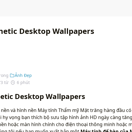
etic Desktop Wallpapers
rong
Ảnh Đẹp
73 từ
6 phút
etic Desktop Wallpapers
h nền và hình nền Máy tính Thẩm mỹ Mặt trăng hàng đầu có 
i hy vọng bạn thích bộ sưu tập hình ảnh HD ngày càng tăng
nền hoặc màn hình chính cho điện thoại thông minh hoặc m
chúng tôi nếu bạn muốn xuất bản một
Máy tính để bàn của 