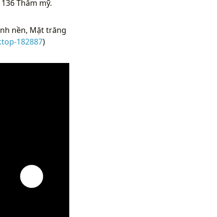
x1136 Thẩm mỹ.
nh nền, Mặt trăng
ktop-182887
)