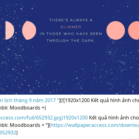
 lịch tháng 9 năm 2017 “
](![1920x1200 Kết quả hình ảnh ch
blr. Moodboards +)
access.com/full/652932.jpg)1920x1200
Kết quả hình ảnh cho
blr. Moodboards + “](
https://wallpaperaccess.com/downl
-652932
)