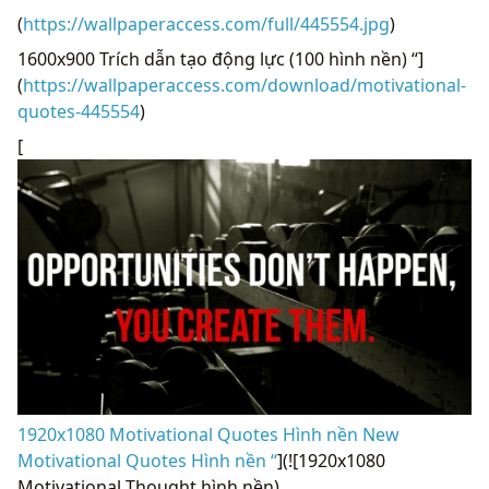
(
https://wallpaperaccess.com/full/445554.jpg
)
1600x900 Trích dẫn tạo động lực (100 hình nền) “]
(
https://wallpaperaccess.com/download/motivational-
quotes-445554
)
[
1920x1080 Motivational Quotes Hình nền New
Motivational Quotes Hình nền “
](![1920x1080
Motivational Thought hình nền)