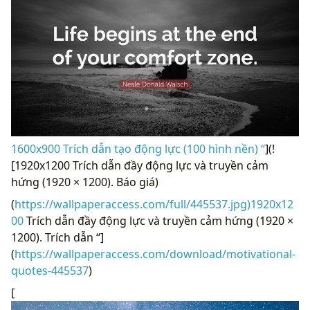
1600x900 Trích dẫn tạo động lực (100 hình nền) “
](!
[1920x1200 Trích dẫn đầy động lực và truyền cảm
hứng (1920 × 1200). Báo giá)
(
https://wallpaperaccess.com/full/445537.jpg)1920x12
00
Trích dẫn đầy động lực và truyền cảm hứng (1920 ×
1200). Trích dẫn “]
(
https://wallpaperaccess.com/download/motivational-
quotes-445537
)
[