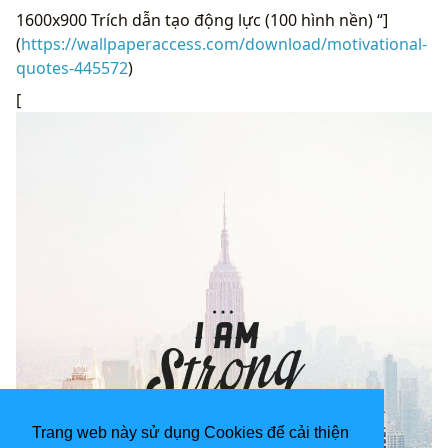
1600x900 Trích dẫn tạo động lực (100 hình nền) “]
(
https://wallpaperaccess.com/download/motivational-
quotes-445572
)
[
Trang web này sử dụng Cookies để cải thiện