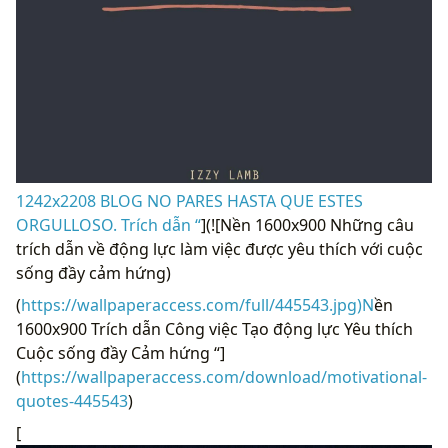
1242x2208 BLOG NO PARES HASTA QUE ESTES
ORGULLOSO. Trích dẫn “
](![Nền 1600x900 Những câu
trích dẫn về động lực làm việc được yêu thích với cuộc
sống đầy cảm hứng)
(
https://wallpaperaccess.com/full/445543.jpg)N
ền
1600x900 Trích dẫn Công việc Tạo động lực Yêu thích
Cuộc sống đầy Cảm hứng “]
(
https://wallpaperaccess.com/download/motivational-
quotes-445543
)
[