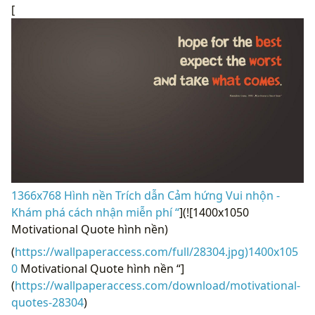
[
1366x768 Hình nền Trích dẫn Cảm hứng Vui nhộn -
Khám phá cách nhận miễn phí “
](![1400x1050
Motivational Quote hình nền)
(
https://wallpaperaccess.com/full/28304.jpg)1400x105
0
Motivational Quote hình nền “]
(
https://wallpaperaccess.com/download/motivational-
quotes-28304
)