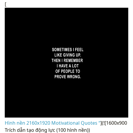
[
Hình nền 2160x1920 Motivational Quotes “
](![1600x900
Trích dẫn tạo động lực (100 hình nền))