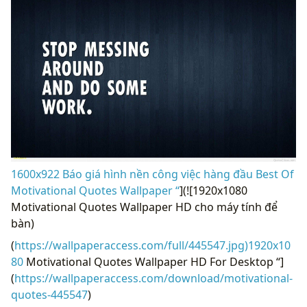
1600x922 Báo giá hình nền công việc hàng đầu Best Of
Motivational Quotes Wallpaper “
](![1920x1080
Motivational Quotes Wallpaper HD cho máy tính để
bàn)
(
https://wallpaperaccess.com/full/445547.jpg)1920x10
80
Motivational Quotes Wallpaper HD For Desktop “]
(
https://wallpaperaccess.com/download/motivational-
quotes-445547
)