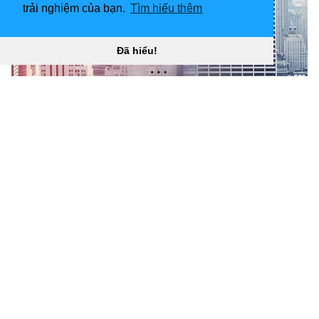
trải nghiệm của bạn.
Tìm hiểu thêm
Đã hiểu!
Hình nền động lực 768x1024 ❤ Hình nền máy tính để
bàn 4K HD cho TV 4K Ultra HD “
](![1600x1200
Motivational Quotes hình nền)
(
https://wallpaperaccess.com/full/445576.jpg)H
ình nền
1600x1200 Motivational Quotes “]
(
https://wallpaperaccess.com/download/motivational-
quotes-445576
)
[