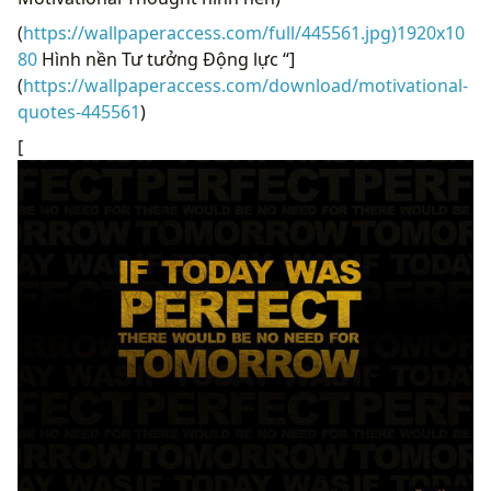
(
https://wallpaperaccess.com/full/445561.jpg)1920x10
80
Hình nền Tư tưởng Động lực “]
(
https://wallpaperaccess.com/download/motivational-
quotes-445561
)
[