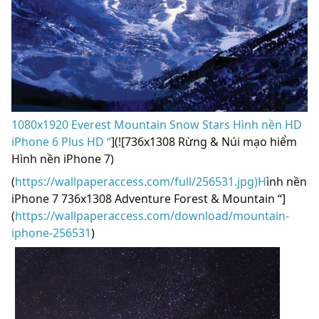
1080x1920 Everest Mountain Snow Stars Hình nền HD
iPhone 6 Plus HD “
](![736x1308 Rừng & Núi mạo hiểm
Hình nền iPhone 7)
(
https://wallpaperaccess.com/full/256531.jpg)H
ình nền
iPhone 7 736x1308 Adventure Forest & Mountain “]
(
https://wallpaperaccess.com/download/mountain-
iphone-256531
)