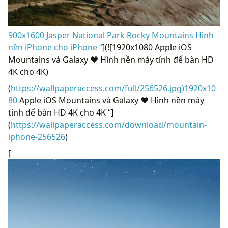
900x1600 Jasper National Park Rocky Mountains Hình
nền iPhone cho iPhone “
](![1920x1080 Apple iOS
Mountains và Galaxy ❤ Hình nền máy tính để bàn HD
4K cho 4K)
(
https://wallpaperaccess.com/full/256526.jpg)1920x10
80
Apple iOS Mountains và Galaxy ❤ Hình nền máy
tính để bàn HD 4K cho 4K “]
(
https://wallpaperaccess.com/download/mountain-
iphone-256526
)
[