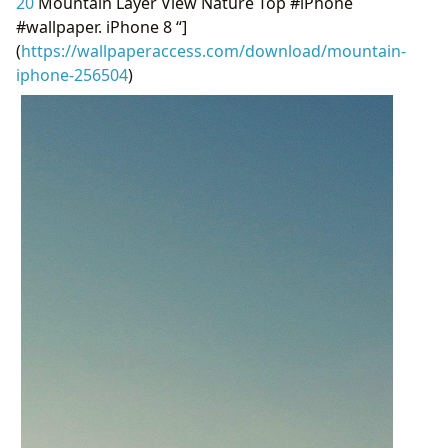
20
Mountain Layer View Nature Top #iPhone
#wallpaper. iPhone 8 “]
(
https://wallpaperaccess.com/download/mountain-
iphone-256504
)