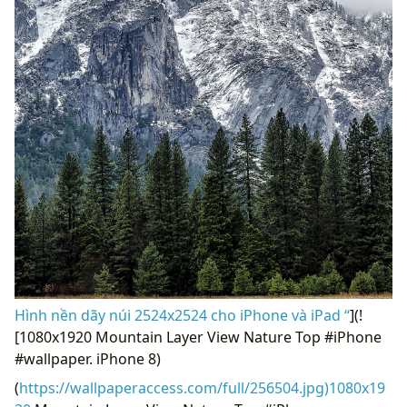
Hình nền dãy núi 2524x2524 cho iPhone và iPad “
](!
[1080x1920 Mountain Layer View Nature Top #iPhone
#wallpaper. iPhone 8)
(
https://wallpaperaccess.com/full/256504.jpg)1080x19