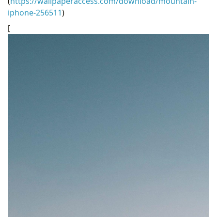
(
https://wallpaperaccess.com/download/mountain-
iphone-256511
)
[