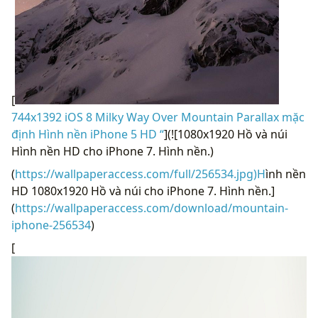
[
744x1392 iOS 8 Milky Way Over Mountain Parallax mặc
định Hình nền iPhone 5 HD “
](![1080x1920 Hồ và núi
Hình nền HD cho iPhone 7. Hình nền.)
(
https://wallpaperaccess.com/full/256534.jpg)H
ình nền
HD 1080x1920 Hồ và núi cho iPhone 7. Hình nền.]
(
https://wallpaperaccess.com/download/mountain-
iphone-256534
)
[