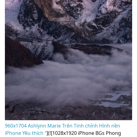
960x1704 Ashlynn Marie Trên Tinh chỉnh Hình nền
iPhone Yêu thích “
](![1028x1920 iPhone BGs Phong