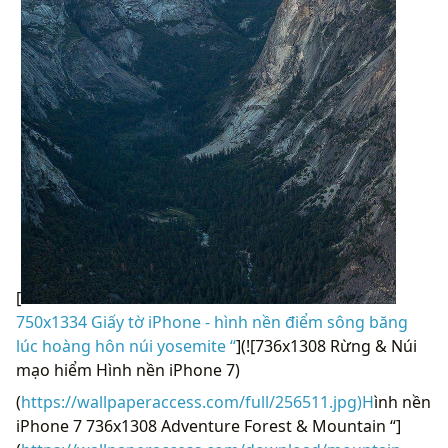
[
750x1334 Giấy tờ iPhone - hình nền điểm sông băng
lúc hoàng hôn núi yosemite “
](![736x1308 Rừng & Núi
mạo hiểm Hình nền iPhone 7)
(
https://wallpaperaccess.com/full/256511.jpg)H
ình nền
iPhone 7 736x1308 Adventure Forest & Mountain “]