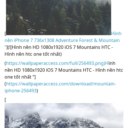
[
Hình
nền iPhone 7 736x1308 Adventure Forest & Mountain
“
](![Hình nền HD 1080x1920 iOS 7 Mountains HTC -
Hình nền htc one tốt nhất)
(
https://wallpaperaccess.com/full/256493.png)H
ình
nền HD 1080x1920 iOS 7 Mountains HTC - Hình nền htc
one tốt nhất “]
(
https://wallpaperaccess.com/download/mountain-
iphone-256493
)
[