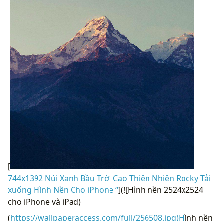
[
744x1392 Núi Xanh Bầu Trời Cao Thiên Nhiên Rocky Tải
xuống Hình Nền Cho iPhone “
](![Hình nền 2524x2524
cho iPhone và iPad)
(
https://wallpaperaccess.com/full/256508.jpg)H
ình nền