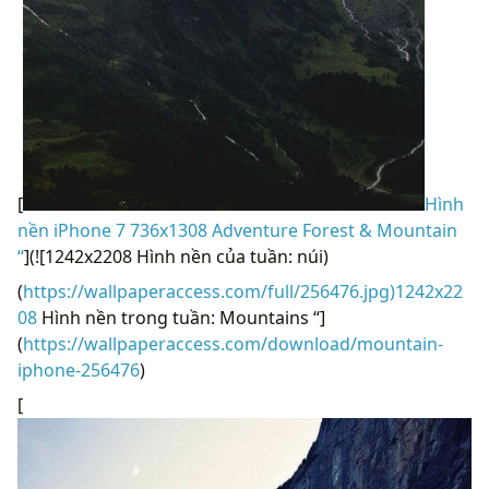
[
Hình
nền iPhone 7 736x1308 Adventure Forest & Mountain
“
](![1242x2208 Hình nền của tuần: núi)
(
https://wallpaperaccess.com/full/256476.jpg)1242x22
08
Hình nền trong tuần: Mountains “]
(
https://wallpaperaccess.com/download/mountain-
iphone-256476
)
[