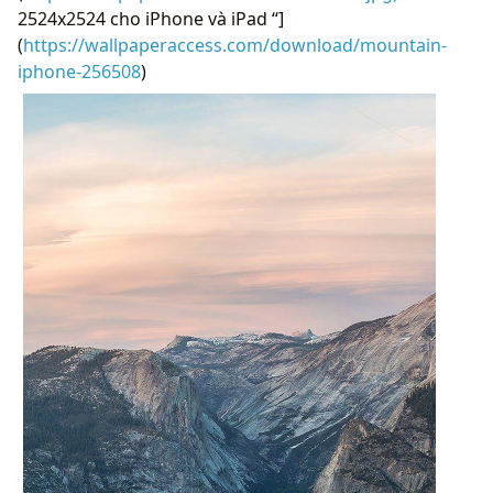
2524x2524 cho iPhone và iPad “]
(
https://wallpaperaccess.com/download/mountain-
iphone-256508
)