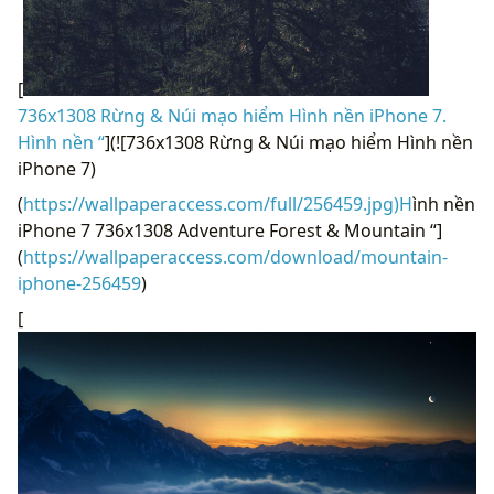
[
736x1308 Rừng & Núi mạo hiểm Hình nền iPhone 7.
Hình nền “
](![736x1308 Rừng & Núi mạo hiểm Hình nền
iPhone 7)
(
https://wallpaperaccess.com/full/256459.jpg)H
ình nền
iPhone 7 736x1308 Adventure Forest & Mountain “]
(
https://wallpaperaccess.com/download/mountain-
iphone-256459
)
[