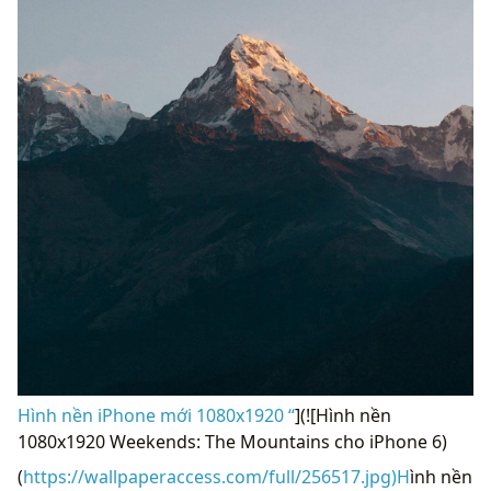
Hình nền iPhone mới 1080x1920 “
](![Hình nền
1080x1920 Weekends: The Mountains cho iPhone 6)
(
https://wallpaperaccess.com/full/256517.jpg)H
ình nền