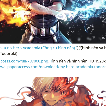
Boku no Hero Academia (Công cụ hình nền) “
](![Hình nền và
Todoroki)
access.com/full/797060.png)H
ình nền và hình nền HD 1920
//wallpaperaccess.com/download/my-hero-academia-todoro