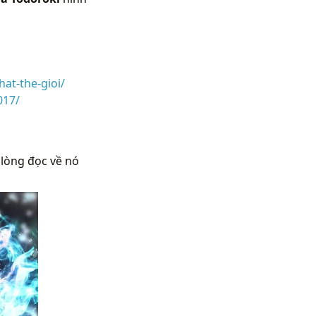
at-the-gioi/
017/
 lòng đọc về nó