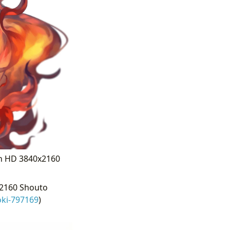
ền HD 3840x2160
x2160 Shouto
ki-797169
)