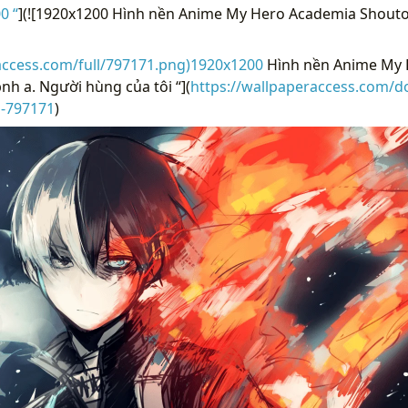
0 “
](![1920x1200 Hình nền Anime My Hero Academia Shouto 
access.com/full/797171.png)1920x1200
Hình nền Anime My 
nh a. Người hùng của tôi “](
https://wallpaperaccess.com/
i-797171
)