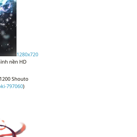
1280x720
 hình nền HD
x1200 Shouto
ki-797060
)