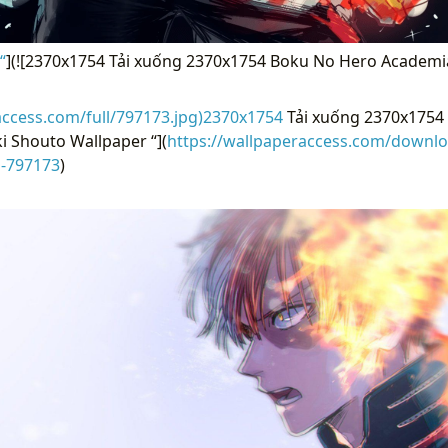
“
](![2370x1754 Tải xuống 2370x1754 Boku No Hero Academi
access.com/full/797173.jpg)2370x1754
Tải xuống 2370x1754
 Shouto Wallpaper “](
https://wallpaperaccess.com/downl
i-797173
)