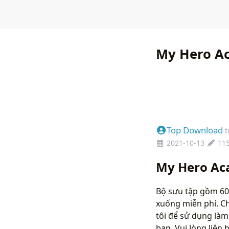
My Hero Ac
Top Download
t
2021-10-13
11
My Hero Aca
Bộ sưu tập gồm 60
xuống miễn phí. C
tôi để sử dụng làm
bạn. Vui lòng liên