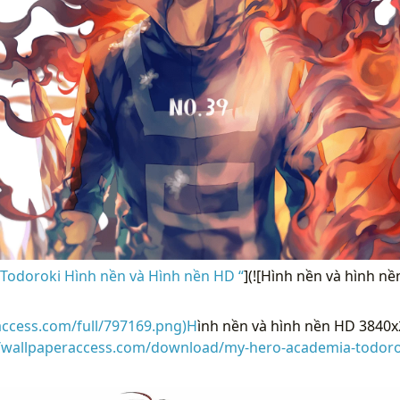
Todoroki Hình nền và Hình nền HD “
](![Hình nền và hình n
access.com/full/797169.png)H
ình nền và hình nền HD 3840
//wallpaperaccess.com/download/my-hero-academia-todoro