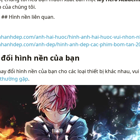
 của chúng tôi.
n
## Hình nền liên quan.
inhanhdep.com/anh-hai-huoc/hinh-anh-hai-huoc-vui-nhon-nh
inhanhdep.com/anh-dep/hinh-anh-dep-cac-phim-bom-tan-2
 đổi hình nền của bạn
ay đổi hình nền của bạn cho các loại thiết bị khác nhau, vui
 thường gặp
.