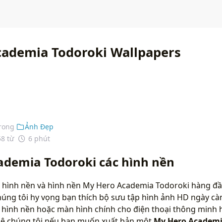
ademia Todoroki Wallpapers
rong
Ảnh Đẹp
58 từ
6 phút
demia Todoroki các hình nền
 hình nền và hình nền My Hero Academia Todoroki hàng đầu
húng tôi hy vọng bạn thích bộ sưu tập hình ảnh HD ngày c
 hình nền hoặc màn hình chính cho điện thoại thông minh 
 hệ chúng tôi nếu bạn muốn xuất bản một
My Hero Academi